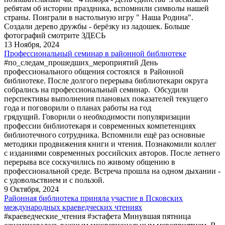
ребятам об истории праздника, вспомнили символы нашей
страны. Поиграли в настольную игру " Наша Родина".
Создали дерево дружбы - берёзку из ладошек. Больше
фотографий смотрите ЗДЕСЬ
13 Ноября, 2024
Профессиональный семинар в районной библиотеке
#по_следам_прошедших_мероприятий День
профессионального общения состоялся в Районной
библиотеке. После долгого перерыва библиотекари округа
собрались на профессиональный семинар. Обсудили
перспективы выполнения плановых показателей текущего
года и поговорили о планах работы на год
грядущий. Говорили о необходимости популяризации
профессии библиотекаря и современных компетенциях
библиотечного сотрудника. Вспомнили ещё раз основные
методики продвижения книги и чтения. Познакомили коллег
с изданиями современных российских авторов. После летнего
перерыва все соскучились по живому общению в
профессиональной среде. Встреча прошла на одном дыхании -
с удовольствием и с пользой.
9 Октября, 2024
Районная библиотека приняла участие в Псковских
международных краеведческих чтениях
#краеведческие_чтения #эстафета Минувшая пятница