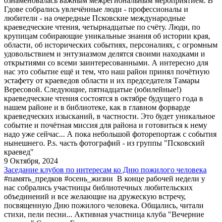
ознаменовалась важным межрегиональным мероприятием. В
Гдове собрались увлечённые люди - профессионалы и
любители - на очередные Псковские международные
краеведческие чтения, четырнадцатые по счёту. Люди, по
крупицам собирающие уникальные знания об истории края,
области, об исторических событиях, персоналиях, с огромным
удовольствием и энтузиазмом делятся своими находками и
открытиями со всеми заинтересованными. А интересно для
нас это событие ещё и тем, что наш район принял почётную
эстафету от краеведов области и их председателя Тамары
Вересовой. Следующие, пятнадцатые (юбилейные!)
краеведческие чтения состоятся в октябре будущего года в
нашем районе и в библиотеке, как в главном форварде
краеведческих изысканий, в частности. Это будет уникальное
событие и почётная миссия для района и готовиться к нему
надо уже сейчас... А пока небольшой фоторепортаж с события
нынешнего. P.s. часть фотографий - из группы "Псковский
краевед"
9 Октября, 2024
Заседание клубов по интересам ко Дню пожилого человека
#память_предков #осень_жизни В конце рабочей недели у
нас собрались участницы библиотечных любительских
объединений и все желающие на дружескую встречу,
посвященную Дню пожилого человека. Общались, читали
стихи, пели песни... Активная участница клуба "Вечерние