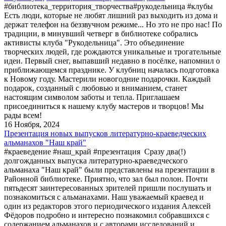
#библиотека_территория_творчества#рукодельница #клубы
Есть люди, которые не любят лишний раз выходить из дома и
держат телефон на беззвучном режиме... Но это не про нас! По
традиции, в минувший четверг в библиотеке собрались
активисты клуба "Рукодельница". Это объединение
творческих людей, где рождаются уникальные и трогательные
идеи. Первый снег, выпавший недавно в посёлке, напомнил о
приближающемся празднике. У клубниц началась подготовка
к Новому году. Мастерили новогодние подарочки. Каждый
подарок, созданный с любовью и вниманием, станет
настоящим символом заботы и тепла. Приглашаем
присоединиться к нашему клубу мастеров и творцов! Мы
рады всем!
16 Ноября, 2024
Презентация новых выпусков литературно-краеведческих
альманахов "Наш край"
#краеведение #наш_край #презентация Сразу два(!)
долгожданных выпуска литературно-краеведческого
альманаха "Наш край" были представлены на презентации в
Районной библиотеке. Приятно, что зал был полон. Почти
пятьдесят заинтересованных зрителей пришли послушать и
познакомиться с альманахами. Наш уважаемый краевед и
один из редакторов этого периодического издания Алексей
Фёдоров подробно и интересно познакомил собравшихся с
содержанием альманахов и с авторами исследований и