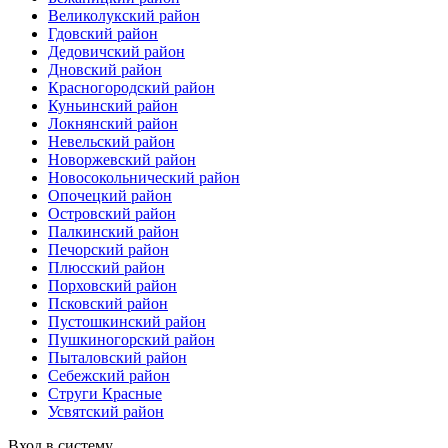
Великолукский район
Гдовский район
Дедовичский район
Дновский район
Красногородский район
Куньинский район
Локнянский район
Невельский район
Новоржевский район
Новосокольнический район
Опочецкий район
Островский район
Палкинский район
Печорский район
Плюсский район
Порховский район
Псковский район
Пустошкинский район
Пушкиногорский район
Пыталовский район
Себежский район
Струги Красные
Усвятский район
Вход в систему