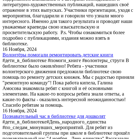
литературно-художественных публикаций, нашедших своё
отражение в этих выпусках. Участники презентации, уходя с
мероприятия, благодарили и говорили что узнали много
интересного. Именно для такого результата и проводят наши
уважаемые краеведы свою изыскательскую и
просветительскую работу. P.s. Чтобы ознакомиться более
подробно с публикациями, издания можно взять в
библиотеке.
16 Ноября, 2024
Волонтёры помогали ремонтировать детские книги
#дети_в_библиотеке #помоги_книге #волонтеры_струги В
библиотеке было оживлённо! Ребята - участники
волонтерского движения предложили библиотеке свою
помощь по ремонту детских книжек. Мы с радостью приняли
"ремонтную команду"! Пока работа кипела, Галина
Амосова знакомила ребят с книгой и её основными
элементами. На какие-то вопросы ребята знали ответы, а
какие-то факты - оказались интересной неожиданностью!
Спасибо ребятам за помощь.
16 Ноября, 2024
Познавательный час в библиотеке для дошколят
#дети_в_библиотеке#День_народного_единства
#по_следам_минувших_мероприятий. Для ребят из
подготовительной группы при школе в библиотеке прошёл
познавательный час "4 ноября - День единства".Рассказали