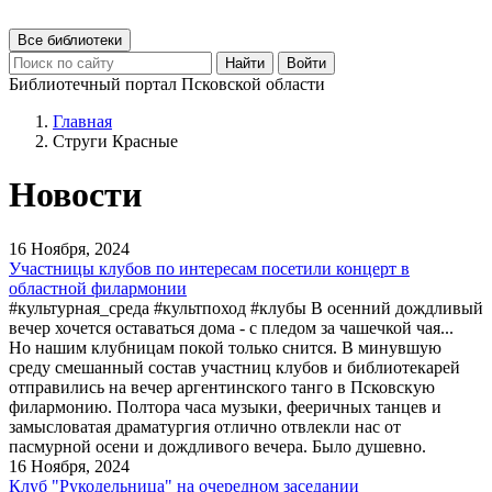
Все библиотеки
Найти
Войти
Библиотечный портал Псковской области
Главная
Струги Красные
Новости
16 Ноября, 2024
Участницы клубов по интересам посетили концерт в
областной филармонии
#культурная_среда #культпоход #клубы В осенний дождливый
вечер хочется оставаться дома - с пледом за чашечкой чая...
Но нашим клубницам покой только снится. В минувшую
среду смешанный состав участниц клубов и библиотекарей
отправились на вечер аргентинского танго в Псковскую
филармонию. Полтора часа музыки, фееричных танцев и
замысловатая драматургия отлично отвлекли нас от
пасмурной осени и дождливого вечера. Было душевно.
16 Ноября, 2024
Клуб "Рукодельница" на очередном заседании