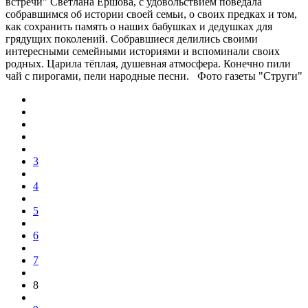
встречи" Светлана Ершова, с удовольствием поведала
собравшимся об истории своей семьи, о своих предках и том,
как сохранить память о наших бабушках и дедушках для
грядущих поколений. Собравшиеся делились своими
интересными семейными историями и вспоминали своих
родных. Царила тёплая, душевная атмосфера. Конечно пили
чай с пирогами, пели народные песни. Фото газеты "Струги"
3
4
5
6
7
8