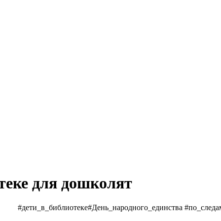
теке для дошколят
#дети_в_библиотеке#День_народного_единства #по_след