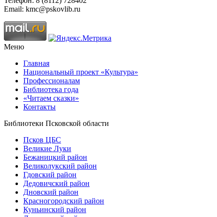
Телефон: 8 (8112) 728402
Email: kmc@pskovlib.ru
Меню
Главная
Национальный проект «Культура»
Профессионалам
Библиотека года
«Читаем сказки»
Контакты
Библиотеки Псковской области
Псков ЦБС
Великие Луки
Бежаницкий район
Великолукский район
Гдовский район
Дедовичский район
Дновский район
Красногородский район
Куньинский район