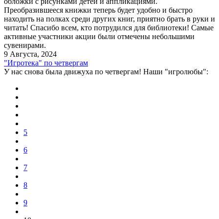
обложки с рисунками детей и аппликациями.
Преобразившееся книжки теперь будет удобно и быстро
находить на полках среди других книг, приятно брать в руки и
читать! Спасибо всем, кто потрудился для библиотеки! Самые
активные участники акции были отмечены небольшими
сувенирами.
9 Августа, 2024
"Игротека" по четвергам
У нас снова была движуха по четвергам! Наши "игролюбы":
5
6
7
8
9