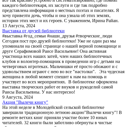
все так красиво устроено и систематизироввно, где помнят
каждого библиотекаря, их заслуги и где так подробно
представлена информация о местных поэтах и писателях. Я
хочу привезти дочь, чтобы и она узнала об этих землях,
истории этих мест и их героев. С уважением, Ирина Райан.
13 Августа, 2024
Выставка от друзей библиотеки
#выставка #год_семьи #наши_друзья #творческие_люди
Сегодня пост про друзей библиотеки! Уже не один раз мы
упоминали на своей странице о нашей верной помощнице и
друге Серафимовой Раисе Васильевне! Она активная
участница всех наших затей, член наших библиотечных
клубов и волонтер-помощник в проведении игр с детьми на
четверговых игротеках. Мальчишки её просто обожают и с
удовольствием играют с нею во все "настолки". Эта чудесная
женщина в любой момент спешит к нам на помощь и
участвует во всех мероприятиях. В библиотеке оформлена
выставка творческих работ ее внуков и рукоделий самой
Раисы Васильевны. У нас интересно!
9 Августа, 2024
Акция "Вылечи книгу"
На этой неделе в Молодейской сельской библиотеке
завершили традиционную летнюю акцию"Вылечи книгу"! В
ремонте ветхих книг приняли участие более 10 юных
читателей. 32 книги были заботливо обернуты в чистые