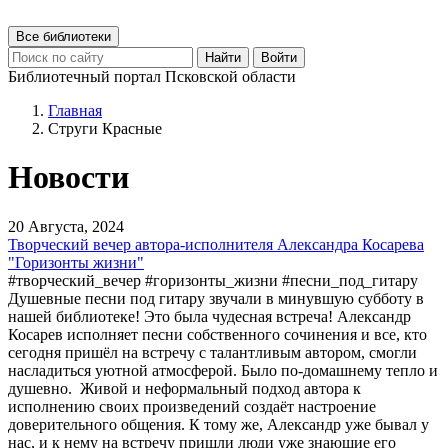
Все библиотеки
Найти
Войти
Библиотечный портал Псковской области
Главная
Струги Красные
Новости
20 Августа, 2024
Творческий вечер автора-исполнителя Александра Косарева
"Горизонты жизни"
#творческий_вечер #горизонты_жизни #песни_под_гитару
Душевные песни под гитару звучали в минувшую субботу в
нашей библиотеке! Это была чудесная встреча! Александр
Косарев исполняет песни собственного сочинения и все, кто
сегодня пришёл на встречу с талантливым автором, смогли
насладиться уютной атмосферой. Было по-домашнему тепло и
душевно. Живой и неформальный подход автора к
исполнению своих произведений создаёт настроение
доверительного общения. К тому же, Александр уже бывал у
нас, и к нему на встречу пришли люди уже знающие его