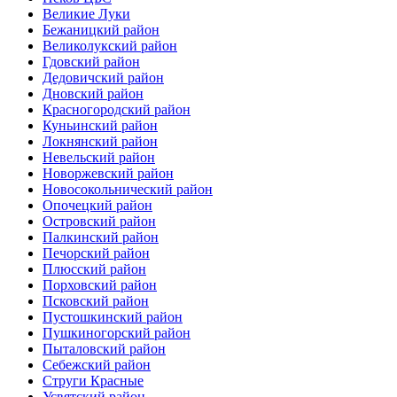
Великие Луки
Бежаницкий район
Великолукский район
Гдовский район
Дедовичский район
Дновский район
Красногородский район
Куньинский район
Локнянский район
Невельский район
Новоржевский район
Новосокольнический район
Опочецкий район
Островский район
Палкинский район
Печорский район
Плюсский район
Порховский район
Псковский район
Пустошкинский район
Пушкиногорский район
Пыталовский район
Себежский район
Струги Красные
Усвятский район