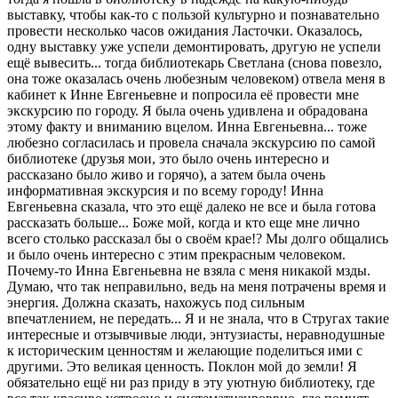
выставку, чтобы как-то с пользой культурно и познавательно
провести несколько часов ожидания Ласточки. Оказалось,
одну выставку уже успели демонтировать, другую не успели
ещё вывесить... тогда библиотекарь Светлана (снова повезло,
она тоже оказалась очень любезным человеком) отвела меня в
кабинет к Инне Евгеньевне и попросила её провести мне
экскурсию по городу. Я была очень удивлена и обрадована
этому факту и вниманию вцелом. Инна Евгеньевна... тоже
любезно согласилась и провела сначала экскурсию по самой
библиотеке (друзья мои, это было очень интересно и
рассказано было живо и горячо), а затем была очень
информативная экскурсия и по всему городу! Инна
Евгеньевна сказала, что это ещё далеко не все и была готова
рассказать больше... Боже мой, когда и кто еще мне лично
всего столько рассказал бы о своём крае!? Мы долго общались
и было очень интересно с этим прекрасным человеком.
Почему-то Инна Евгеньевна не взяла с меня никакой мзды.
Думаю, что так неправильно, ведь на меня потрачены время и
энергия. Должна сказать, нахожусь под сильным
впечатлением, не передать... Я и не знала, что в Стругах такие
интересные и отзывчивые люди, энтузиасты, неравнодушные
к историческим ценностям и желающие поделиться ими с
другими. Это великая ценность. Поклон мой до земли! Я
обязательно ещё ни раз приду в эту уютную библиотеку, где