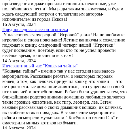
произведения и даже просили исполнить некоторые, уже
полюбившиеся песни! Мы рады таким знакомствам, и будем
ждать следующей встречи с талантливым автором-
исполнителем из города Пскова!
16 Августа, 2024
Предпоследняя за сезон игротека
У нас состоялся очередной "Игровой" движ! Наши любимые
игролюбы и снова новенькие! Летние каникулы к сожалению
подходят к концу, следующий четверг нашей "Игротеки"
будет последним, поэтому, если кто-то не успел провести
весёлое время, то поспешите к нам!
14 Августа, 2024
Интерактивный час "Кошачьи тайны"
"Кошачьи тайны" - именно так у нас сегодня называлось
мероприятие. Рассказали ребятам, о некоторых породах
кошек, о том, как человек приручил кошку, что кошки — это
не просто милые домашние животные, это существа со своей
психологией и потребностями. Ребята были удивлены тем, что
ближайшими родственниками домашних любимцев являются
такие грозные животные, как тигр, леопард, лев. Затем
каждый рассказывал о своих домашних кошках, их кличках,
их особенностях и повадках. В заключение мероприятия
рябята посмотрели мультфильм " Котёнок по имени Гав" и
смастерили милых котиков из бумаги.
14 Августа, 2024