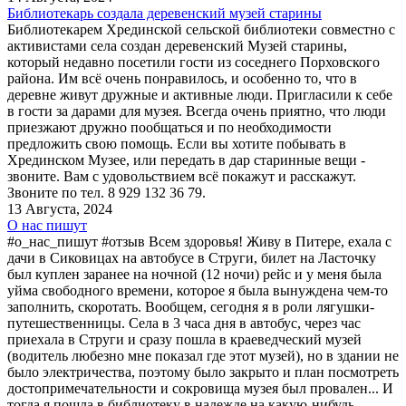
Библиотекарь создала деревенский музей старины
Библиотекарем Хрединской сельской библиотеки совместно с
активистами села создан деревенский Музей старины,
который недавно посетили гости из соседнего Порховского
района. Им всё очень понравилось, и особенно то, что в
деревне живут дружные и активные люди. Пригласили к себе
в гости за дарами для музея. Всегда очень приятно, что люди
приезжают дружно пообщаться и по необходимости
предложить свою помощь. Если вы хотите побывать в
Хрединском Музее, или передать в дар старинные вещи -
звоните. Вам с удовольствием всё покажут и расскажут.
Звоните по тел. 8 929 132 36 79.
13 Августа, 2024
О нас пишут
#о_нас_пишут #отзыв Всем здоровья! Живу в Питере, ехала с
дачи в Сиковицах на автобусе в Струги, билет на Ласточку
был куплен заранее на ночной (12 ночи) рейс и у меня была
уйма свободного времени, которое я была вынуждена чем-то
заполнить, скоротать. Вообщем, сегодня я в роли лягушки-
путешественницы. Села в 3 часа дня в автобус, через час
приехала в Струги и сразу пошла в краеведческий музей
(водитель любезно мне показал где этот музей), но в здании не
было электричества, поэтому было закрыто и план посмотреть
достопримечательности и сокровища музея был провален... И
тогда я пошла в библиотеку в надежде на какую-нибудь