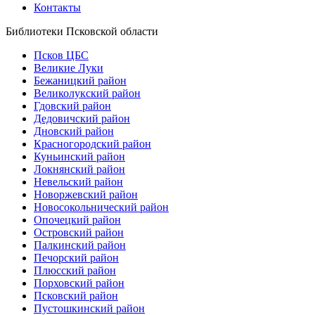
Контакты
Библиотеки Псковской области
Псков ЦБС
Великие Луки
Бежаницкий район
Великолукский район
Гдовский район
Дедовичский район
Дновский район
Красногородский район
Куньинский район
Локнянский район
Невельский район
Новоржевский район
Новосокольнический район
Опочецкий район
Островский район
Палкинский район
Печорский район
Плюсский район
Порховский район
Псковский район
Пустошкинский район