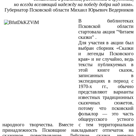
но всегда вселяющий надежду на победу добра над злом».
Губернатор Псковской области Михаил Юрьевич Ведерников
В библиотеках
Псковской области
стартовала акция "Читаем
сказки" .
Для участия в акции был
выбран сборник «Сказки
и легенды Псковского
края» и не случайно, ведь
тексты публикуемых в
этой книге сказок,
записанных в
экспедициях в период с
1970-х гг., обычно
представляют варианты
известных традиционных
сказочных сюжетов,
потому что псковский
фольклор — это часть
общерусского устного
народного творчества. Вместе с тем территориальная
принадлежность Псковщине накладывает отпечаток на
сказочное повествование. Действие сказки нередко