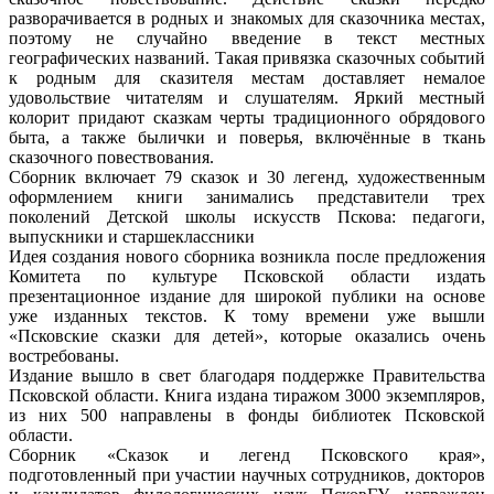
разворачивается в родных и знакомых для сказочника местах,
поэтому не случайно введение в текст местных
географических названий. Такая привязка сказочных событий
к родным для сказителя местам доставляет немалое
удовольствие читателям и слушателям. Яркий местный
колорит придают сказкам черты традиционного обрядового
быта, а также былички и поверья, включённые в ткань
сказочного повествования.
Сборник включает 79 сказок и 30 легенд, художественным
оформлением книги занимались представители трех
поколений Детской школы искусств Пскова: педагоги,
выпускники и старшеклассники
Идея создания нового сборника возникла после предложения
Комитета по культуре Псковской области издать
презентационное издание для широкой публики на основе
уже изданных текстов. К тому времени уже вышли
«Псковские сказки для детей», которые оказались очень
востребованы.
Издание вышло в свет благодаря поддержке Правительства
Псковской области. Книга издана тиражом 3000 экземпляров,
из них 500 направлены в фонды библиотек Псковской
области.
Сборник «Сказок и легенд Псковского края»,
подготовленный при участии научных сотрудников, докторов