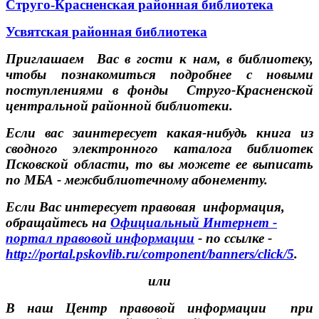
Струго-Красненская районная библиотека
Усвятская районная библиотека
Приглашаем Вас в гости к нам, в библиотеку,
чтобы познакомиться подробнее с новыми
поступлениями в фонды Струго-Красненской
центральной районной библиотеки.
Если вас заинтересует какая-нибудь книга из
сводного электронного каталога библиотек
Псковской области, то вы можете ее выписать
по МБА - межбиблиотечному абонементу.
Если Вас интересует правовая информация,
обращайтесь на
Официальный Интернет -
портал правовой информации
- по ссылке -
http://portal.pskovlib.ru/component/banners/click/5
.
или
В наш Центр правовой информации при