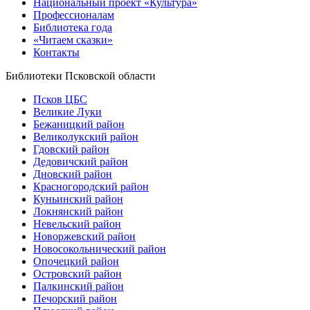
Национальный проект «Культура»
Профессионалам
Библиотека года
«Читаем сказки»
Контакты
Библиотеки Псковской области
Псков ЦБС
Великие Луки
Бежаницкий район
Великолукский район
Гдовский район
Дедовичский район
Дновский район
Красногородский район
Куньинский район
Локнянский район
Невельский район
Новоржевский район
Новосокольнический район
Опочецкий район
Островский район
Палкинский район
Печорский район