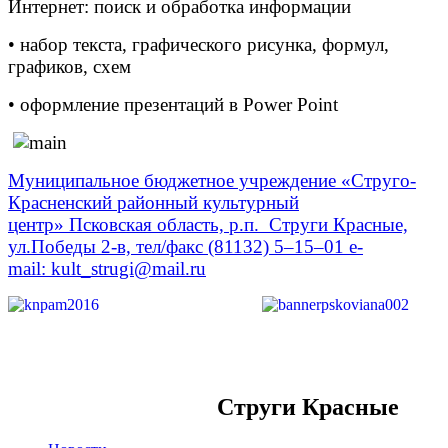
Интернет: поиск и обработка информации
• набор текста, графического рисунка, формул,
графиков, схем
• оформление презентаций в Power Point
Муниципальное бюджетное учреждение «Струго-
Красненский районный культурный
центр» Псковская область, р.п. Струги Красные,
ул.Победы 2-в, тел/факс (81132) 5–15–01 е-
mail: kult_strugi@mail.ru
Струги Красные