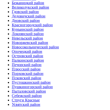
Бежаницкий район
Великолукский район
Гдовский район
Дедовичский район
Дновский район
Красногородский район
Куньинский район
Локнянский район
Невельский район
Новоржевский район
Новосокольнический район
Опочецкий район
Островский район
Палкинский район
Печорский район
Плюсский район
Порховский район
Псковский район
Пустошкинский район
Пушкиногорский район
Пыталовский район
Себежский район
Струги Красные
Усвятский район