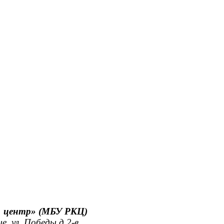
й центр» (МБУ РКЦ)
е, ул. Победы д.2-в.