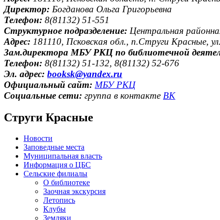
Директор:
Богданова Ольга Григорьевна
Телефон:
8(81132) 51-551
Структурное подразделение:
Центральная районн
Адрес:
181110, Псковская обл., п.Струги Красные, ул
Зам.директора МБУ РКЦ по библиотечной деяте
Телефон:
8(81132) 51-132, 8(81132) 52-676
Эл. адрес:
booksk@yandex.ru
Официальный сайт:
МБУ РКЦ
Социальные сети:
группа в контакте
ВК
Струги Красные
Новости
Заповедные места
Муниципальная власть
Информация о ЦБС
Сельские филиалы
О библиотеке
Заочная экскурсия
Летопись
Клубы
Земляки