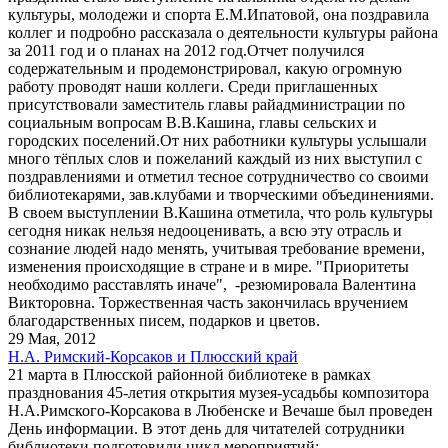
культуры, молодежи и спорта Е.М.Ипатовой, она поздравила
коллег и подробно рассказала о деятельности культуры района
за 2011 год и о планах на 2012 год.Отчет получился
содержательным и продемонстрировал, какую огромную
работу проводят наши коллеги. Среди приглашенных
присутствовали заместитель главы райадминистрации по
социальным вопросам В.В.Кашина, главы сельских и
городских поселений.От них работники культуры услышали
много тёплых слов и пожеланий каждый из них выступил с
поздравлениями и отметил тесное сотрудничество со своими
библиотекарями, зав.клубами и творческими объединениями.
В своем выступлении В.Кашина отметила, что роль культуры
сегодня никак нельзя недооценивать, а всю эту отрасль и
сознание людей надо менять, учитывая требование времени,
изменения происходящие в стране и в мире. "Приоритеты
необходимо расставлять иначе", -резюмировала Валентина
Викторовна. Торжественная часть закончилась вручением
благодарственных писем, подарков и цветов.
29 Мая, 2012
Н.А. Римский-Корсаков и Плюсский край
21 марта в Плюсской районной библиотеке в рамках
празднования 45-летия открытия музея-усадьбы композитора
Н.А.Римского-Корсакова в Любенске и Вечаше был проведен
День информации. В этот день для читателей сотрудники
библиотеки подготовили цикл мероприятий: