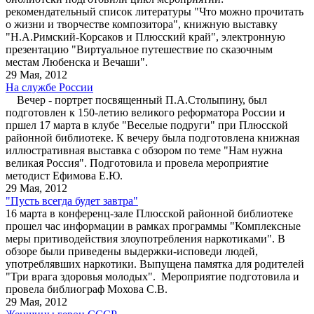
рекомендательный список литературы "Что можно прочитать
о жизни и творчестве композитора", книжную выставку
"Н.А.Римский-Корсаков и Плюсский край", электронную
презентацию "Виртуальное путешествие по сказочным
местам Любенска и Вечаши".
29 Мая, 2012
На службе России
Вечер - портрет посвященный П.А.Столыпину, был
подготовлен к 150-летию великого реформатора России и
пршел 17 марта в клубе "Веселые подруги" при Плюсской
районной библиотеке. К вечеру была подготовлена книжная
иллюстративная выставка с обзором по теме "Нам нужна
великая Россия". Подготовила и провела мероприятие
методист Ефимова Е.Ю.
29 Мая, 2012
"Пусть всегда будет завтра"
16 марта в конференц-зале Плюсской районной библиотеке
прошел час информации в рамках программы "Комплексные
меры притиводействия злоупотребления наркотиками". В
обзоре были приведены выдержки-исповеди людей,
употреблявших наркотики. Выпущена памятка для родителей
"Три врага здоровья молодых". Мероприятие подготовила и
провела библиограф Мохова С.В.
29 Мая, 2012