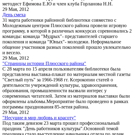
методист Ефимова Е.Ю и член клуба Горланова Н.Н.
29 Мая, 2012
День смеха
31 марта работники районной библиотеки совместно с
Молодежным центром Плюсского района провели игровую
программу, в которой в различных конкурсах соревновались 2
команды: команда "Мудрых"- представителей старшего
поколения и команда "Юных"- молодежи. Неформальное
общение участников разных поколений прошло увлекательно
и весело.
29 Мая, 2012
"Страницы истории Плюсского района"
С 28 марта по 15 апреля пользователям библиотеки была
представлена выставка-плакат по материалам местной газеты
"Светлый путь" за 1966-1968 гг. Ксерокопии статей о
деятельности учереждений культуры, здравоохранения,
образования, промышленности вызвали интерес у
современных читателей. Затем из материалов выставки были
оформлены альбомы.Мероприятие было проведено в рамках
пограммы празднования 85-летия района.
29 Мая, 2012
"Несущие в мир любовь и красоту"
Под таким девизом 23 марта прошел профессиональный
праздник "День работников культуры".Основной темой
праздника стало выступление начальника отдела по делам