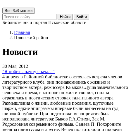
Все библиотеки
Найти
Войти
Библиотечный портал Псковской области
Главная
Плюсский район
Новости
30 Мая, 2012
"Я побит - начну сначала"
4 апреля в Районной библиотеке состоялась встреча членов
литературного клуба, они познакомились с жизнью и
творчеством актера, режиссера Р.Быкова.Душа замечательного
человека и время, в которое он жил и творил, сполна
отразилась в поэтических строках талантливого автора.
Размышления о жизни, любовные послания, шуточные
шаржи, едкие эпиграммы впервые были вынесены на суд
широкой публики.При подготовке мероприятия была
использована литература: Быков Р.А.Стихи, Зак М.
Родословная современного фильма, Санаев П. Похороните
меня за плинтусом и другие. Вечер подготовили и провели