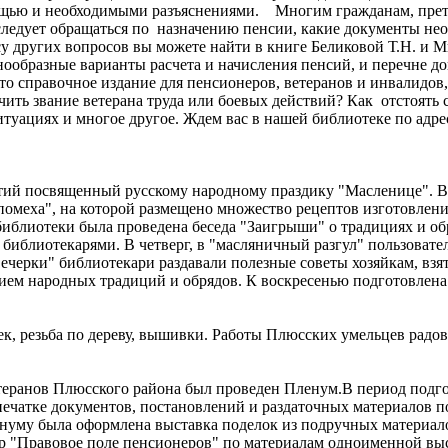
мощью и необходимыми разъяснениями. Многим гражданам, прет
а следует обращаться по назначению пенсии, какие документы не
у других вопросов вы можете найти в книге Беликовой Т.Н. и Ми
нообразные варианты расчета и начисления пенсий, и перечне 
- это справочное издание для пенсионеров, ветеранов и инвалидо
ить звание ветерана труда или боевых действий? Как отстоять с
ациях и многое другое. Ждем вас в нашей библиотеке по адресу
ятий посвященный русскому народному праздику "Масленице". 
омеха", на которой размещено множество рецептов изготовления
иблиотеки была проведена беседа "Заигрыши" о традициях и обря
иблиотекарями. В четверг, в "масляничный разгул" пользовате
ечерки" библиотекари раздавали полезные советы хозяйкам, взя
ием народных традиций и обрядов. К воскресенью подготовлена
, резьба по дереву, вышивки. Работы Плюсских умельцев радовал
ветеранов Плюсского района был проведен Пленум.В период под
печатке документов, постановлений и раздаточных материалов п
ленуму была оформлена выставка поделок из подручных материа
ор "Правовое поле пенсионеров" по материалам одноименной вы