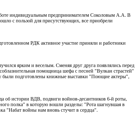
работе индивидуальным предпринимателем Соколовым А.А. В
ошло с пользой для присутствующих, все приобрели
дготовленном РДК активное участие приняли и работники
учился ярким и веселым. Сменяя друг друга появлялись перед
 соблазнительная помощница шефа с песней "Вулкан страстей"
еру были подготовлены книжные выставки "Поющие актеры",
да об истории ВДВ, подвиги войнов-десантников 6-й роты,
ного полка" в которую вошли разделы: "Рота шагнувшая в
а "Набат войны нам вновь стучит в сердца".