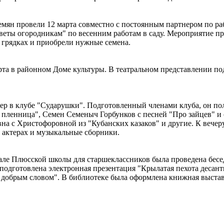
семян провели 12 марта совместно с постоянным партнером по 
еты огородникам" по весенним работам в саду. Мероприятие пр
 грядках и приобрели нужные семена.
та в районном Доме культуры. В театральном представлении по
ер в клубе "Сударушки". Подготовленный членами клуба, он пол
я пленница", Семен Семеныч Горбунков с песней "Про зайцев" и
вна с Христофоровной из "Кубанских казаков" и другие. К веч
 актерах и музыкальные сборники.
зале Плюсской школы для старшеклассников была проведена бесе
одготовлена электронная презентация "Крылатая пехота десант
 добрым словом". В библиотеке была оформлена книжная выставк