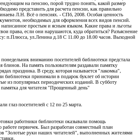
ендующим на пенсию, порой трудно понять, какой размер
обходимо представить для расчета пенсии, как правильно
наева Л.Н. Всё о пенсиях. - СПб, 2008. Особая ценность
документов, необходимых для оформления всех видов пенсий.
в, написанное простым и ясным языком. Какие права и льготы
вои права, если они нарушаются, куда обратиться? Разъяснение
: п.Плюсса, ул.Ленина д.18 С 11.00 до 18.00 часов. Выходной
В понедельник вниманию посетителей библиотеки предстала
 блинов. На память пользователям раздавали памятку
дах праздника. В среду, которая называется "лакомка",
ли библиотеки принимали в подарок буклет об истории
тые из популярных периодических изданий. В субботу
 памятка для читателя "Прощенный день"
и глаз посетителей с 12 по 25 марта.
готовки работники библиотеки оказывали помощь
о работе первичек. Был разработан совместный план
лов "Золотые руки наших читателей", выполненных жителями
ставки.