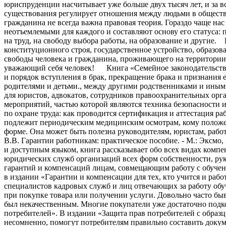
юриспруденции насчитывает уже больше двух тысяч лет, и за в
существования регулирует отношения между людьми в обществе.
гражданина не всегда важна правовая теория. Гораздо чаще нас
неотъемлемыми для каждого и составляют основу его статуса: 
на труд, на свободу выбора работы, на образование и другие
конституционного строя, государственное устройство, образов
свободы человека и гражданина, проживающего на территории
уважающий себя человек! Книга «Семейное законодательство» 
и порядок вступления в брак, прекращение брака и признани
родителями и детьми., между другими родственниками и иными
для юристов, адвокатов, сотрудников правоохранительных орг
мероприятий, частью которой являются техника безопасности и
по охране труда: как проводится сертификация и аттестация р
подлежит периодическим медицинским осмотрам, кому положен
форме. Она может быть полезна руководителям, юристам, рабо
В.В. Гарантии работникам: практическое пособие. - М.: Эксмо
и доступным языком, книга рассказывает обо всех видах ком
юридических служб организаций всех форм собственности, ру
гарантий и компенсаций лицам, совмещающим работу с обучен
в издании «Гарантии и компенсации для тех, кто учится и рабо
специалистов кадровых служб и лиц отвечающих за работу обу
при покупке товара или получении услуги. Довольно часто быва
был некачественным. Многие покупатели уже достаточно подко
потребителей». В издании «Защита прав потребителей с образц
несомненно, помогут потребителям правильно составить докум