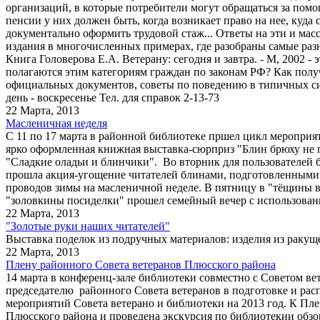
организаций, в которые потребители могут обращаться за по
пенсии у них должен быть, когда возникает право на нее, куд
документально оформить трудовой стаж... Ответы на эти и масс
издания в многочисленных примерах, где разобраны самые раз
Книга Головерова Е.А. Ветерану: сегодня и завтра. - М, 2002 
полагаются этим категориям граждан по законам РФ? Как получ
официальных документов, советы по поведению в типичных ситу
день - воскресенье Тел. для справок 2-13-73
22 Марта, 2013
Масленичная неделя
С 11 по 17 марта в районной библиотеке пршел цикл меропри
ярко оформленная книжная выставка-сюрприз "Блин брюху не п
"Сладкие оладьи и блинчики". Во вторник для пользователей б
прошла акция-угощение читателей блинами, подготовленными б
проводов зимы на масленичной неделе. В пятницу в "тёщины в
"золовкины посиделки" прошел семейный вечер с использован
22 Марта, 2013
"Золотые руки наших читателей"
Выставка поделок из подручных материалов: изделия из ракущек
22 Марта, 2013
Плену районного Совета ветеранов Плюсского района
14 марта в конференц-зале библиотеки совместно с Советом 
председателю районного Совета ветеранов в подготовке и рас
мероприятий Совета ветерано и библиотеки на 2013 год. К П
Плюсского района и проведена экскурсия по библиотекии обз