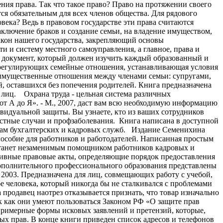
ния права. Так что такое право? Право на протяжении своего
ся обязательным для всех членов общества. Для рядового
овека? Ведь в правовом государстве эти права считаются
заключение браков и создание семьи, на владение имуществом,
закон нашего государства, закрепляющий основы
и и систему местного самоуправления, а главное, права и
о документ, который должен изучить каждый образованный и
, регулирующих семейные отношения, устанавливающая условия
 имущественные отношения между членами семьи: супругами,
, оставшихся без попечения родителей. Книга предназначена
 лиц. Охрана труда - цельная система различных
 от А до Я». - М., 2007, даст вам всю необходимую информацию
ивидуальной защиты. Вы узнаете, кто из ваших сотрудников
стные случаи и профзаболевания. Книга написана в доступной
икам бухгалтерских и кадровых служб. Издание Семенихина
 пособие для работников и работодателей. Написанная простым
 станет незаменимым помощником работников кадровых и
тивные правовые акты, определяющие порядок предоставления
ополнительного профессионального образования представлены
, 2003. Предназначена для лиц, совмещающих работу с учебой,
 человека, который никогда бы не сталкивался с проблемами
 продавец наотрез отказывается признать, что товар изначально
к как они умеют пользоваться Законом РФ «О защите прав
е примерные формы исковых заявлений и претензий, которые,
х прав. В конце книги приведен список адресов и телефонов