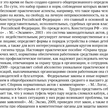
се это время не было создано единого общепризнанного определе
 По сути, это набор правил и норм, соблюдение которых являет
 беспокоят практические аспекты, например, что такое права чел
право на жизнь, на свободу, на личную неприкосновенность, на 
. Конституция Российской Федерации - это главный и основной 
ание представительных, исполнительных, судебных органов власт
 Российской Федерации. Но прежде всего, Конституция РФ - эт
. - М.: «Экзамен», 2003 - это система законодательных актов
я его недействительным; регулирует личные неимущественные и
 лицами; определяет формы и порядок устройства в семью детей
анов, а также для всех интересующихся данным кругом вопросов
 гигиена труда. Настоящее практическое пособие «Охрана труда
абочих мест, нормативы обеспечения работников средствами инд
о профилактическое питание, как надлежит расследовать несча
тникам, отвечающим за охрану труда в организации, и сотрудн
, 2009 - представляет собой абсолютно уникальное практическое
пенсаций, выплачиваемых организациями своим работникам она
ководителей и бухгалтеров. Федеральные законы и иные норма
ием в общеобразовательных учреждениях среднего и высшего д
тает. Сборник нормативных актов с комментарием» . - М.: Логос
чающихся без отрыва от производства. Трудно представить себе
ет так, что у новых туфель через пару недель сломался каблук, а
ваны, и в таких ситуациях у них редко возникают проблемы, та
ами заявлений». -М.: Эксмо, 2009, приведен этот закон, а такж
енты при обращении в компетентные органы для защиты законны