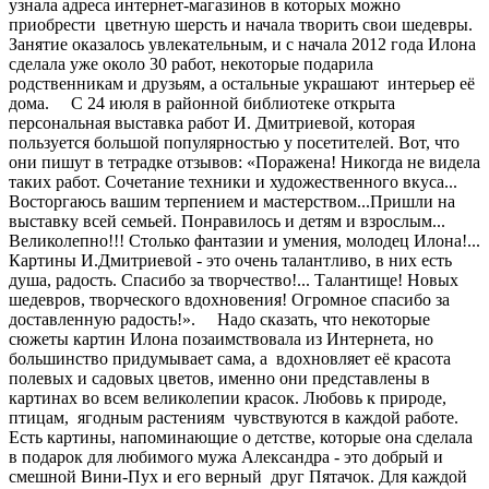
узнала адреса интернет-магазинов в которых можно
приобрести цветную шерсть и начала творить свои шедевры.
Занятие оказалось увлекательным, и с начала 2012 года Илона
сделала уже около 30 работ, некоторые подарила
родственникам и друзьям, а остальные украшают интерьер её
дома. С 24 июля в районной библиотеке открыта
персональная выставка работ И. Дмитриевой, которая
пользуется большой популярностью у посетителей. Вот, что
они пишут в тетрадке отзывов: «Поражена! Никогда не видела
таких работ. Сочетание техники и художественного вкуса...
Восторгаюсь вашим терпением и мастерством...Пришли на
выставку всей семьей. Понравилось и детям и взрослым...
Великолепно!!! Столько фантазии и умения, молодец Илона!...
Картины И.Дмитриевой - это очень талантливо, в них есть
душа, радость. Спасибо за творчество!... Талантище! Новых
шедевров, творческого вдохновения! Огромное спасибо за
доставленную радость!». Надо сказать, что некоторые
сюжеты картин Илона позаимствовала из Интернета, но
большинство придумывает сама, а вдохновляет её красота
полевых и садовых цветов, именно они представлены в
картинах во всем великолепии красок. Любовь к природе,
птицам, ягодным растениям чувствуются в каждой работе.
Есть картины, напоминающие о детстве, которые она сделала
в подарок для любимого мужа Александра - это добрый и
смешной Вини-Пух и его верный друг Пятачок. Для каждой