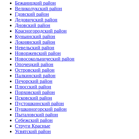
Бежаницкий район
Великолукский район
Гдовский район
Дедовичский район
Дновский район
Красногородский район
Куньинский район
Локнянский район
Невельский район
Новоржевский район
Новосокольнический район
Опочецкий район
Островский район
Палкинский район
Печорский район
Плюсский район
Порховский район
Псковский район
Пустошкинский район
Пушкиногорский район
Пыталовский район
Себежский район
Струги Красные
Усвятский район