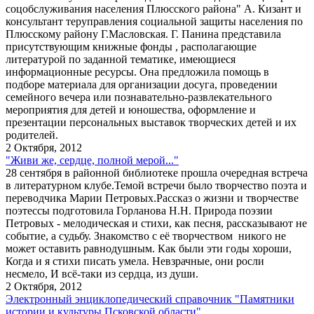
соцобслуживания населения Плюсского района" А. Кизант и
консультант теруправления социальной защиты населения по
Плюсскому району Г.Масловская. Г. Панина представила
присутствующим книжные фонды , располагающие
литературой по заданной тематике, имеющиеся
информационные ресурсы. Она предложила помощь в
подборе материала для организации досуга, проведении
семейного вечера или познавательно-развлекательного
мероприятия для детей и юношества, оформление и
презентации персональных выставок творческих детей и их
родителей.
2 Октября, 2012
"Живи же, сердце, полной мерой..."
28 сентября в районной библиотеке прошла очередная встреча
в литературном клубе.Темой встречи было творчество поэта и
переводчика Марии Петровых.Рассказ о жизни и творчестве
поэтессы подготовила Горланова Н.Н. Природа поэзии
Петровых - мелодическая и стихи, как песня, рассказывают не
событие, а судьбу. Знакомство с её творчеством никого не
может оставить равнодушным. Как были эти годы хороши,
Когда и я стихи писать умела. Невзрачные, они росли
несмело, И всё-таки из сердца, из души.
2 Октября, 2012
Электронный энциклопедический справочник "Памятники
истории и культуры Псковской области"