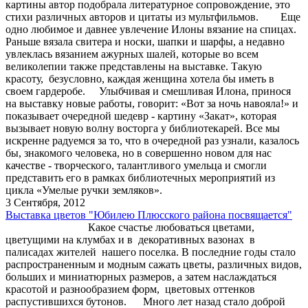
картины автор подобрала литературное сопровождение, это
стихи различных авторов и цитаты из мультфильмов. Еще
одно любимое и давнее увлечение Илоны вязание на спицах.
Раньше вязала свитера и носки, шапки и шарфы, а недавно
увлеклась вязанием ажурных шалей, которые во всем
великолепии также представлены на выставке. Такую
красоту, безусловно, каждая женщина хотела бы иметь в
своем гардеробе. Улыбчивая и смешливая Илона, принося
на выставку новые работы, говорит: «Вот за ночь навояла!» и
показывает очередной шедевр - картину «Закат», которая
вызывает новую волну восторга у библиотекарей. Все мы
искренне радуемся за то, что в очередной раз узнали, казалось
бы, знакомого человека, но в совершенно новом для нас
качестве - творческого, талантливого умельца и смогли
представить его в рамках библиотечных мероприятий из
цикла «Умелые ручки земляков».
3 Сентября, 2012
Выставка цветов "Юбилею Плюсского района посвящается"
Какое счастье любоваться цветами,
цветущими на клумбах и в декоративных вазонах в
палисадах жителей нашего поселка. В последние годы стало
распространенным и модным сажать цветы, различных видов,
больших и миниатюрных размеров, а затем наслаждаться
красотой и разнообразием форм, цветовых оттенков
распустившихся бутонов. Много лет назад стало доброй