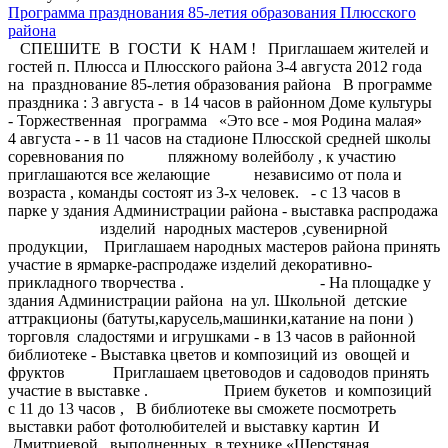
Программа празднования 85-летия образования Плюсского
района
СПЕШИТЕ В ГОСТИ К НАМ ! Приглашаем жителей и
гостей п. Плюсса и Плюсского района 3-4 августа 2012 года
на празднование 85-летия образования района В программе
праздника : 3 августа - в 14 часов в районном Доме культуры
- Торжественная программа «Это все - моя Родина малая»
4 августа - - в 11 часов на стадионе Плюсской средней школы
соревнования по пляжному волейболу , к участию
приглашаются все желающие независимо от пола и
возраста , команды состоят из 3-х человек. - с 13 часов в
парке у здания Администрации района - выставка распродажа
изделий народных мастеров ,сувенирной
продукции, Приглашаем народных мастеров района принять
участие в ярмарке-распродаже изделий декоративно-
прикладного творчества . - На площадке у
здания Администрации района на ул. Школьной детские
аттракционы (батуты,карусель,машинки,катание на пони )
торговля сладостями и игрушками - в 13 часов в районной
библиотеке - Выставка цветов и композиций из овощей и
фруктов Приглашаем цветоводов и садоводов принять
участие в выставке . Прием букетов и композиций
с 11 до 13 часов , В библиотеке вы сможете посмотреть
выставки работ фотолюбителей и выставку картин И
.Дмитриевой , выполненных в технике «Шерстяная