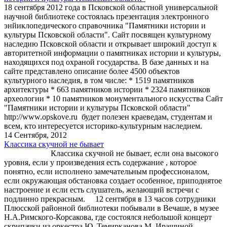
18 сентября 2012 года в Псковской областной универсальной
научной библиотеке состоялась презентация электронного
энйиклопедического справочника "Памятники истории и
культуры Псковской области". Сайт посвящен культурному
наследию Псковской области и открывает широкий доступ к
авторитетной информации о памятниках истории и культуры,
находящихся под охраной государства. В базе данных и на
сайте представлено описание более 4500 объектов
культурного наследия, в том числе: * 1519 памятников
архитектуры * 663 памятников истории * 2324 памятников
археологии * 10 памятников монументального искусства Сайт
"Памятники истории и культуры Псковской области"
http://www.opskove.ru будет полезен краеведам, студентам и
всем, кто интересуется историко-культурным наследием.
14 Сентября, 2012
Классика скучной не бывает
Классика скучной не бывает, если она высокого
уровня, если у произведения есть содержание , которое
понятно, если исполнено замечательным профессионалом,
если окружающая обстановка создает особенное, приподнятое
настроение и если есть слушатель, желающий встречи с
подлинно прекрасным. 12 сентября в 13 часов сотрудники
Плюсской районной библиотеки побывали в Вечаше, в музее
Н.А.Римского-Корсакова, где состоялся небольшой концерт
скрипачки из оркестра Ю. Темирканова М. Ирашиной-