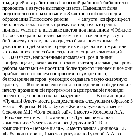
традицией для работников Плюсской районной библиотеки
проводить в августе выставку цветов. Нынешняя была
подготовлена к празднованию 85-летнего юбилея со дня
образования Плюсского района. 4 августа конференц-зал
библиотеки был готов к приему гостей, тех, кто решил
принять участие в выставке цветов под названием «Юбилею
Плюсского района посвящается» и к назначенному часу в
библиотеку потянулись люди, это были постоянные её
участники и дебютанты, среди них встречались и мужчины,
которые проявили себя в создании овощных композиций.
С 13.00 часов, наполненный ароматами роз и лилий
конференц-зал, начал активно заполнятся зрителями, за время
работы выставки ее посетили более трехсот человек и все они
прибывали в хорошем настроении от увиденного,
благодарили авторов, умеющих создавать такую сказочную
красоту. Жюри подвело итоги и определило победителей к
началу праздничной программы на центральной площади
поселка, где прошло их награждение. В номинации
«Лучший букет» места распределились следующим образом: 3
место - Жаренко Н.И. за букет «Живое кружево», 2 место -
Соколова М.Г. «Солнечный рай», 1 место - Комарова А.А.
«Розовые мечты». Номинация «Лучшая цветочная
композиция»: 3 место досталось Дорохиной Т.В. за
композицию «Первые шаги», 2 место заняла Данилова Т.Г.
«Бабушкин пирог», 1 место присуждено Гуковой А.А. за