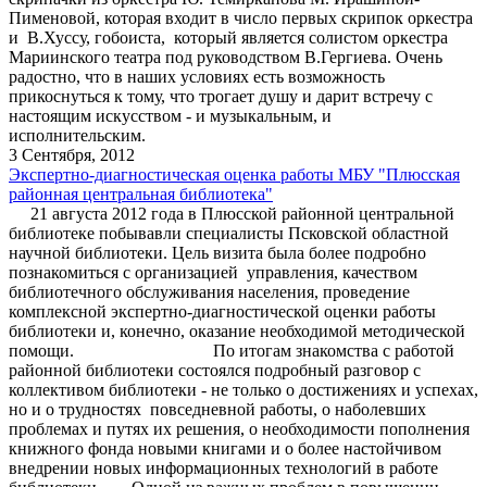
Пименовой, которая входит в число первых скрипок оркестра
и В.Хуссу, гобоиста, который является солистом оркестра
Мариинского театра под руководством В.Гергиева. Очень
радостно, что в наших условиях есть возможность
прикоснуться к тому, что трогает душу и дарит встречу с
настоящим искусством - и музыкальным, и
исполнительским.
3 Сентября, 2012
Экспертно-диагностическая оценка работы МБУ "Плюсская
районная центральная библиотека"
21 августа 2012 года в Плюсской районной центральной
библиотеке побывавли специалисты Псковской областной
научной библиотеки. Цель визита была более подробно
познакомиться с организацией управления, качеством
библиотечного обслуживания населения, проведение
комплексной экспертно-диагностической оценки работы
библиотеки и, конечно, оказание необходимой методической
помощи. По итогам знакомства с работой
районной библиотеки состоялся подробный разговор с
коллективом библиотеки - не только о достижениях и успехах,
но и о трудностях повседневной работы, о наболевших
проблемах и путях их решения, о необходимости пополнения
книжного фонда новыми книгами и о более настойчивом
внедрении новых информационных технологий в работе