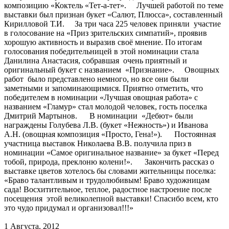
композицию «Коктель «Тет-а-тет». Лучшей работой по теме
выставки был признан букет «Салют, Плюсса», составленный
Кирилловой Т.И. За три часа 225 человек приняли участие
в голосование на «Приз зрительских симпатий», проявив
хорошую активность и выразив своё мнение. По итогам
голосования победительницей в этой номинации стала
Данилина Анастасия, собравшая очень приятный и
оригинальный букет с названием «Признание». Овощных
работ было представлено немного, но все они были
заметными и запоминающимися. Приятно отметить, что
победителем в номинации «Лучшая овощная работа» с
названием «Гламур» стал молодой человек, гость поселка
Дмитрий Мартынов. В номинации «Дебют» были
награждены Голубева Л.В. (букет «Нежность») и Иванова
А.Н. (овощная композиция «Просто, Гена!»). Постоянная
участница выставок Николаева В.В. получила приз в
номинации «Самое оригинальное название» за букет «Перед
тобой, природа, преклоню колени!». Закончить рассказ о
выставке цветов хотелось бы словами жительницы поселка:
«Браво талантливым и трудолюбивым! Браво художницам
сада! Восхитительное, теплое, радостное настроение после
посещения этой великолепной выставки! Спасибо всем, кто
это чудо придумал и организовал!!!»
1 Августа, 2012