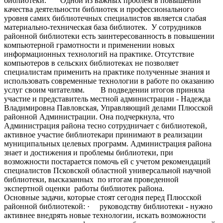
библиотеки. Одной из важных проблем в повышении
качества деятельности библиотек и профессионального
уровня самих библиотечных специалистов является слабая
материально-техническая база библиотек. У сотрудников
районной библиотеки есть заинтересованность в повышении
компьютерной грамотности и применении новых
информационных технологий на практике. Отсутствие
компьютеров в сельских библиотеках не позволяет
специалистам применить на практике полученные знания и
использовать современные технологии в работе по оказанию
услуг своим читателям. В подведении итогов приняла
участие и представитель местной администрации - Надежда
Владимировна Павловская, Управляющий делами Плюсской
районной Администрации. Она подчеркнула, что
Администрация района тесно сотрудничает с библиотекой,
активное участие библиотекари принимают в реализации
муниципальных целевых программ. Администрация района
знает и достижения и проблемы библиотеки, при
возможности постарается помочь ей с учетом рекомендаций
специалистов Псковской областной универсальной научной
библиотеки, высказанных по итогам проведенной
экспертной оценки работы библиотек района.
Основные задачи, которые стоят сегодня перед Плюсской
районной библиотекой: · руководству библиотеки - нужно
активнее внедрять новые технологии, искать возможности