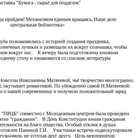
тавка "Бумага - сырьё для подделок"
згоды пройдем! Механизмом единым вращаясь, Наше дело
нная центральная библиотека»
ба познакомились с историей создания праздника,
солнечных лучиках и размещали их вокруг солнышка, чтобы
асием вокруг нас. К вечеру была подготовлена книжная
однему столу и ознакомится со списком литературы
а Новеллы Николаевны Матвеевой, чьё творчество многогранно.
ает, окутывает романтикой. По убеждению самой Н.Матвеевой:
го о нашей современнице и получили положительный заряд
У "ПРЦБ" совместно с Молодежным центром была проведена
понятие "гражданин". В День Конституции юным гражданам
еятельности на благо общества. Особый отклик в душах
одготовлен Паниной Г.И. Участники встречи подискутировали
узиазмом, не уступая друг другу. Цель мероприятия: