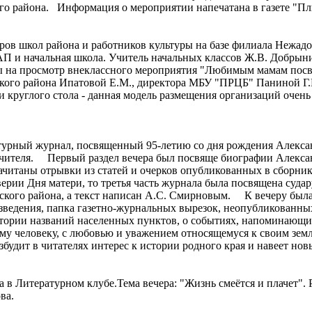
 района. Информация о мероприятии напечатана в газете "Плюс
района и работников культуры на базе филиала Нежадовско
АП и начальная школа. Учитель начальных классов Ж.В. Добрын
ны на просмотр внеклассного мероприятия "Любимым мамам пос
ого района Ипатовой Е.М., директора МБУ "ПРЦБ" Паниной Г.
круглого стола - данная модель размещения организаций очень 
рный журнал, посвященный 95-летию со дня рождения Александ
чителя. Первый раздел вечера был посвяще биографии Александ
ачитаны отрывки из статей и очерков опубликованных в сборни
дверии Дня матери, то третья часть журнала была посвящена су
ского района, а текст написан А.С. Смирновым. К вечеру была
изведения, папка газетно-журнальных вырезок, неопубликованн
стории названий населенных пунктов, о событиях, напоминающ
ому человеку, с любовью и уважением относящемуся к своим земл
будит в читателях интерес к истории родного края и навеет нов
ча в Литературном клубе.Тема вечера: "Жизнь смеётся и плачет"
ва.