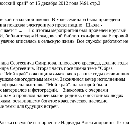
ский край" от 15 декабря 2012 года №91 стр.3
й начальной школы. В ходе семинара была проведена
ина показала электронную презентацию "Школа -
вящается"... По итогам мероприятия был проведен круглый
И, библиотекаря Нежадовской библиотеки-филиала Егоровой
удачно вписалась в сельскую жизнь. Все службы работают не
ра Сергеевича Смирнова, плюсского краеведа, долгие годы
ра Сергеевича. Вторая часть посвящена теме "Образ
ке "Мой край" о женщинах-матерях в разные годы оставивших
дарушкам-многодетным мамам. Закончился вечер исполнением
 оформлена выставка "Мой край". на которой были
ых материалов и фотографий. Знакомясь с очерками
их нам о прошлом нашей малой родины, о достойных людях
якам, оставившему богатое краеведческое наследие,
ые темы для будущих встреч.
. Рассказ о судьбе и творчестве Надежды Александровны Теффи