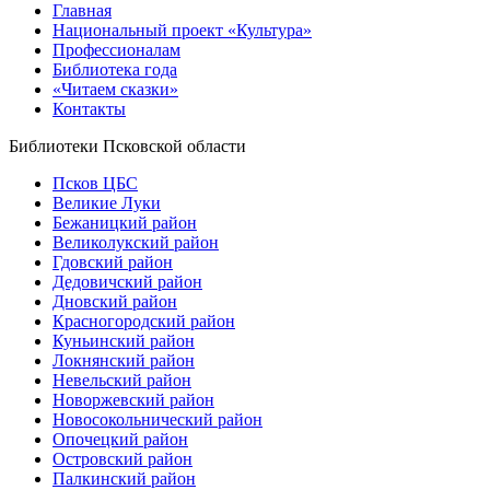
Главная
Национальный проект «Культура»
Профессионалам
Библиотека года
«Читаем сказки»
Контакты
Библиотеки Псковской области
Псков ЦБС
Великие Луки
Бежаницкий район
Великолукский район
Гдовский район
Дедовичский район
Дновский район
Красногородский район
Куньинский район
Локнянский район
Невельский район
Новоржевский район
Новосокольнический район
Опочецкий район
Островский район
Палкинский район