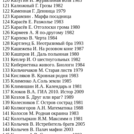
120 Калугин И. Журавлиная воля 1983
121 Калюжный Г. Грозы 1982
122 Каменная Г. Денница 1979
123 Карамзин . Марфа посадница
124 Карасёв Е. Разжолье 1983
125 Карасёв Е. Отголоски грома 1980
126 Кармеев А. Я по-другому 1982
127 Карпеко В. Черта 1984
128 Картленд Б. Неотразимый бра 1993
129 Кашежева И. На розовом коне 1987
130 Кашпров И. Даль полынная 1980
131 Кеплер И. О шестиугольных 1982
132 Кибернетика живого. Биологи 1984
133 Кильчичаков М. Старая листв 1979
134 Кисляков В. Кровная родня 1983
135 Клименко А.Соль земли 1985
136 Климишин И.А. Календарь и 1981
137 Клоков В.А. ГИА 2010. Истор 2009
138 Козлов Б. Друг или враг? 1989
139 Колесников Г. Остров сострад 1981
140 Колмогоров А.Н. Математика 1988
141 Колосов М. Родная окраина 1983
142 Колотыркин Я.М. Максимм п 1981
143 Колычев В. Истребитель братв 2005
144 Колычев В. Палач мафии 2003