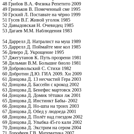
48 Грибов В.А. Физика Репетито 2009
49 Гриньков В. Помеченный сме 1995
50 Грский Л. Поставьте на чёрно 1999
51 Гусев В.Г. Живой уголок 1985
52 Давыдовская Н. Очевидец 1985
53 Дагаев М.М. Наблюдения 1983
54 Даррелл Д. Натралист на муш 1989
55 Даррелл Д. Поймайте мне кол 1985
56 Деверо Д. Укрощение 1995
57 Джегутанов К. Путь прозрени 1981
58 Дильман В.М. Большие биоло 1981
59 Добровольский С. Стихи 1982
60 Добротин Д.Ю. ГИА 2009. Хи 2009
61 Донцова Д. 13 несчастий Гера 2003
62 Донцова Д. Бассейн с крокод 2002
63 Донцова Д. Бенефис мартовск 2003
64 Донцова Д. Домик тётшки лж 2001
65 Донцова Д. Инстинкт Бабы- 2002
66 Донцова Д. Но-шпа на троих 2003
67 Донцова Д. Обед у людоеда 2001
68 Донцова Д. Полёт над гнездом 2002
69 Донцова Д. Улыбка 45-го кали 2002
70 Донцова Д. Экстрим на сером 2004
71 Дорофеев Г.В. Математика 2007