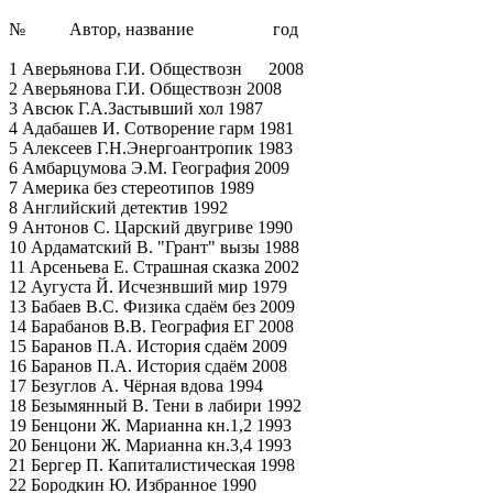
№ Автор, название год
1 Аверьянова Г.И. Обществозн 2008
2 Аверьянова Г.И. Обществозн 2008
3 Авсюк Г.А.Застывший хол 1987
4 Адабашев И. Сотворение гарм 1981
5 Алексеев Г.Н.Энергоантропик 1983
6 Амбарцумова Э.М. География 2009
7 Америка без стереотипов 1989
8 Английский детектив 1992
9 Антонов С. Царский двугриве 1990
10 Ардаматский В. "Грант" вызы 1988
11 Арсеньева Е. Страшная сказка 2002
12 Аугуста Й. Исчезнвший мир 1979
13 Бабаев В.С. Физика сдаём без 2009
14 Барабанов В.В. География ЕГ 2008
15 Баранов П.А. История сдаём 2009
16 Баранов П.А. История сдаём 2008
17 Безуглов А. Чёрная вдова 1994
18 Безымянный В. Тени в лабири 1992
19 Бенцони Ж. Марианна кн.1,2 1993
20 Бенцони Ж. Марианна кн.3,4 1993
21 Бергер П. Капиталистическая 1998
22 Бородкин Ю. Избранное 1990