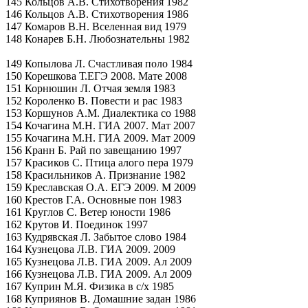
145 Кольцов А.В. Стихотворения 1982
146 Кольцов А.В. Стихотворения 1986
147 Комаров В.Н. Вселенная вид 1979
148 Конарев Б.Н. Любознательны 1982
149 Копылова Л. Счастливая поло 1984
150 Корешкова Т.ЕГЭ 2008. Мате 2008
151 Корнюшин Л. Отчая земля 1983
152 Короленко В. Повести и рас 1983
153 Коршунов А.М. Диалектика со 1988
154 Кочагина М.Н. ГИА 2007. Мат 2007
155 Кочагина М.Н. ГИА 2009. Мат 2009
156 Кранн Б. Рай по завещанию 1997
157 Красиков С. Птица алого пера 1979
158 Красильников А. Признание 1982
159 Креславская О.А. ЕГЭ 2009. М 2009
160 Крестов Г.А. Основные пон 1983
161 Круглов С. Ветер юности 1986
162 Крутов И. Поединок 1997
163 Кудрявская Л. Забытое слово 1984
164 Кузнецова Л.В. ГИА 2009. 2009
165 Кузнецова Л.В. ГИА 2009. Ал 2009
166 Кузнецова Л.В. ГИА 2009. Ал 2009
167 Куприн М.Я. Физика в с/х 1985
168 Куприянов В. Домашние задан 1986