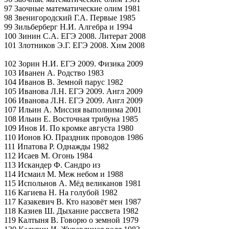
97 Заочные математические олим 1981
98 Звенигородский Г.А. Первые 1985
99 Зильберберг Н.И. Алгебра и 1994
100 Зинин С.А. ЕГЭ 2008. Литерат 2008
101 Злотников Э.Г. ЕГЭ 2008. Хим 2008
102 Зорин Н.И. ЕГЭ 2009. Физика 2009
103 Иванен А. Родство 1983
104 Иванов В. Земной парус 1982
105 Иванова Л.Н. ЕГЭ 2009. Англ 2009
106 Иванова Л.Н. ЕГЭ 2009. Англ 2009
107 Ильин А. Миссия выполнима 2001
108 Ильин Е. Восточная трибуна 1985
109 Инов И. По кромке августа 1980
110 Ионов Ю. Праздник проводов 1986
111 Ипатова Р. Однажды 1982
112 Исаев М. Огонь 1984
113 Искандер Ф. Сандро из
114 Исмаил М. Меж небом и 1988
115 Испольнов А. Мёд великанов 1981
116 Кагиева Н. На голубой 1982
117 Казакевич В. Кто назовёт мен 1987
118 Казиев Ш. Дыхание рассвета 1982
119 Калтыня В. Говорю о земной 1979