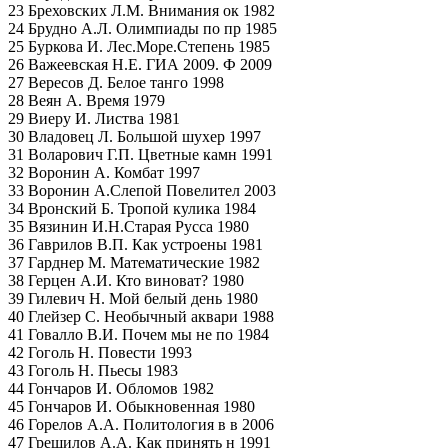
23 Бреховских Л.М. Внимания ок 1982
24 Брудно А.Л. Олимпиады по пр 1985
25 Буркова И. Лес.Море.Степень 1985
26 Важеевская Н.Е. ГИА 2009. Ф 2009
27 Вересов Д. Белое танго 1998
28 Веян А. Время 1979
29 Виеру И. Листва 1981
30 Владовец Л. Большой шухер 1997
31 Воларович Г.П. Цветные камн 1991
32 Воронин А. Комбат 1997
33 Воронин А.Слепой Повелител 2003
34 Вронский Б. Тропой кулика 1984
35 Вязинин И.Н.Старая Русса 1980
36 Гаврилов В.П. Как устроены 1981
37 Гарднер М. Математические 1982
38 Герцен А.И. Кто виноват? 1980
39 Гилевич Н. Мой белый день 1980
40 Глейзер С. Необычный аквари 1988
41 Говалло В.И. Почем мы не по 1984
42 Гоголь Н. Повести 1993
43 Гоголь Н. Пьесы 1983
44 Гончаров И. Обломов 1982
45 Гончаров И. Обыкновенная 1980
46 Горелов А.А. Политология в в 2006
47 Грешилов А.А. Как принять н 1991