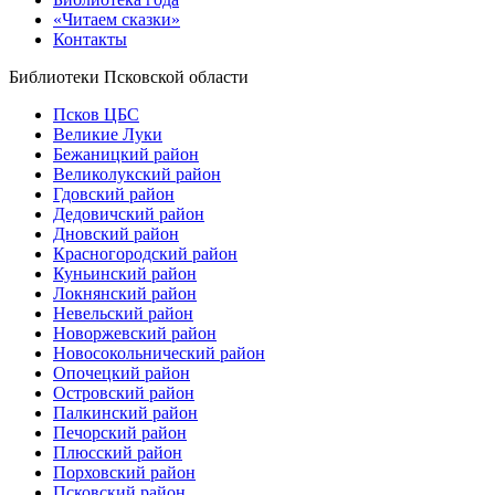
«Читаем сказки»
Контакты
Библиотеки Псковской области
Псков ЦБС
Великие Луки
Бежаницкий район
Великолукский район
Гдовский район
Дедовичский район
Дновский район
Красногородский район
Куньинский район
Локнянский район
Невельский район
Новоржевский район
Новосокольнический район
Опочецкий район
Островский район
Палкинский район
Печорский район
Плюсский район
Порховский район
Псковский район