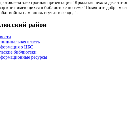
дготовлена электронная презентация "Крылатая пехота десантног
зор книг имеющихся в библиотеке по теме "Помяните добрым сл
абат войны нам вновь стучит в сердца".
люсский район
вости
ниципальная власть
формация о ЦБС
льские библиотеки
формационные ресурсы