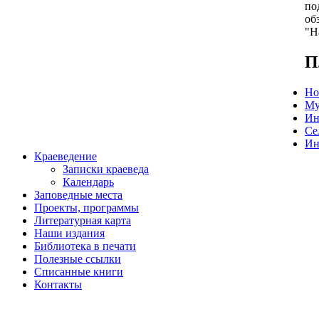
по
об
"Н
П
Но
Му
Ин
Се
Ин
Краеведение
Записки краеведа
Календарь
Заповедные места
Проекты, программы
Литературная карта
Наши издания
Библиотека в печати
Полезные ссылки
Списанные книги
Контакты