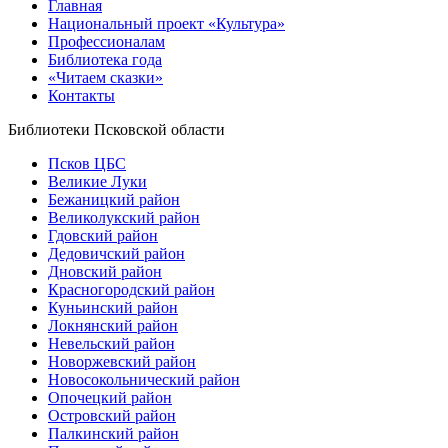
Главная
Национальный проект «Культура»
Профессионалам
Библиотека года
«Читаем сказки»
Контакты
Библиотеки Псковской области
Псков ЦБС
Великие Луки
Бежаницкий район
Великолукский район
Гдовский район
Дедовичский район
Дновский район
Красногородский район
Куньинский район
Локнянский район
Невельский район
Новоржевский район
Новосокольнический район
Опочецкий район
Островский район
Палкинский район