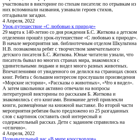
участвовали в викторине по стихам писателя: по отрывкам из
них вспоминали названия, узнавали героев стихов,
отгадывали загадки.
4 Апреля, 2022
Урок-путешествие «С любовью к природе»
29 марта к 140-летию со дня рождения Б.С. Житкова а детском
отделении прошёл урок-путешествие «С любовью к природе».
В начале мероприятия зав. библиотечным отделом Шкультина
Н.В. познакомила ребят с творчеством замечательного
детского писателя Б.С. Житкова. Юные читатели узнали, что
писатель бывал во многих странах мира, знакомился с
удивительными людьми и видел много разных животных.
Впечатлениями от увиденного он делился на страницах своих
книг. Ребята с большим интересом прослушали произведения
«Морские истории», «Рассказы о животных», «Что я видел».
А затем школьники активно отвечали на вопросы
литературной викторины по рассказам Б. Житкова и
знакомились с его книгами. Внимание детей привлекли
книги, размещённые на книжной выставке. Во второй части
мероприятия ребятам было предложено из 25 разгаданных
слов с картинок составить свой интересный и
содержательный рассказ. Дети с заданием справились на
«отлично».
4 Апреля, 2022
Познавательный час «В мире кроссвордов»