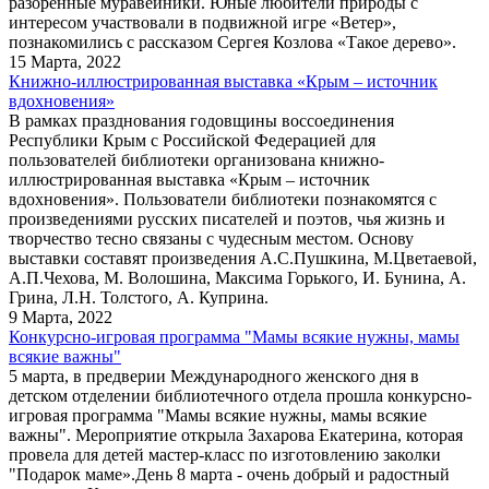
разоренные муравейники. Юные любители природы с
интересом участвовали в подвижной игре «Ветер»,
познакомились с рассказом Сергея Козлова «Такое дерево».
15 Марта, 2022
Книжно-иллюстрированная выставка «Крым – источник
вдохновения»
В рамках празднования годовщины воссоединения
Республики Крым с Российской Федерацией для
пользователей библиотеки организована книжно-
иллюстрированная выставка «Крым – источник
вдохновения». Пользователи библиотеки познакомятся с
произведениями русских писателей и поэтов, чья жизнь и
творчество тесно связаны с чудесным местом. Основу
выставки составят произведения А.С.Пушкина, М.Цветаевой,
А.П.Чехова, М. Волошина, Максима Горького, И. Бунина, А.
Грина, Л.Н. Толстого, А. Куприна.
9 Марта, 2022
Конкурсно-игровая программа "Мамы всякие нужны, мамы
всякие важны"
5 марта, в предверии Международного женского дня в
детском отделении библиотечного отдела прошла конкурсно-
игровая программа "Мамы всякие нужны, мамы всякие
важны". Мероприятие открыла Захарова Екатерина, которая
провела для детей мастер-класс по изготовлению заколки
"Подарок маме».День 8 марта - очень добрый и радостный