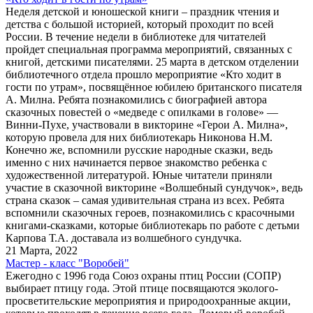
Неделя детской и юношеской книги – праздник чтения и
детства с большой историей, который проходит по всей
России. В течение недели в библиотеке для читателей
пройдет специальная программа мероприятий, связанных с
книгой, детскими писателями. 25 марта в детском отделении
библиотечного отдела прошло мероприятие «Кто ходит в
гости по утрам», посвящённое юбилею британского писателя
А. Милна. Ребята познакомились с биографией автора
сказочных повестей о «медведе с опилками в голове» —
Винни-Пухе, участвовали в викторине «Герои А. Милна»,
которую провела для них библиотекарь Никонова Н.М.
Конечно же, вспомнили русские народные сказки, ведь
именно с них начинается первое знакомство ребенка с
художественной литературой. Юные читатели приняли
участие в сказочной викторине «Волшебный сундучок», ведь
страна сказок – самая удивительная страна из всех. Ребята
вспомнили сказочных героев, познакомились с красочными
книгами-сказками, которые библиотекарь по работе с детьми
Карпова Т.А. доставала из волшебного сундучка.
21 Марта, 2022
Мастер - класс "Воробей"
Ежегодно с 1996 года Союз охраны птиц России (СОПР)
выбирает птицу года. Этой птице посвящаются эколого-
просветительские мероприятия и природоохранные акции,