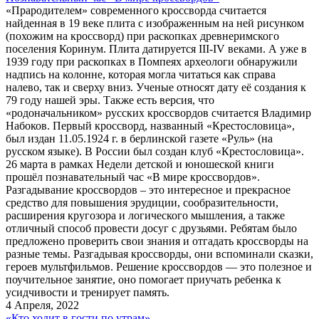
«Прародителем» современного кроссворда считается
найденная в 19 веке плита с изображенным на ней рисунком
(похожим на кроссворд) при раскопках древнеримского
поселения Коринум. Плита датируется III-IV веками. А уже в
1939 году при раскопках в Помпеях археологи обнаружили
надпись на колонне, которая могла читаться как справа
налево, так и сверху вниз. Ученые относят дату её создания к
79 году нашей эры. Также есть версия, что
«родоначальником» русских кроссвордов считается Владимир
Набоков. Первый кроссворд, названный «Крестословица»,
был издан 11.05.1924 г. в берлинской газете «Руль» (на
русском языке). В России был создан клуб «Крестословица».
26 марта в рамках Недели детской и юношеской книги
прошёл познавательный час «В мире кроссвордов».
Разгадывание кроссвордов – это интересное и прекрасное
средство для повышения эрудиции, сообразительности,
расширения кругозора и логического мышления, а также
отличный способ провести досуг с друзьями. Ребятам было
предложено проверить свои знания и отгадать кроссворды на
разные темы. Разгадывая кроссворды, они вспоминали сказки,
героев мультфильмов. Решение кроссвордов — это полезное и
поучительное занятие, оно помогает приучать ребенка к
усидчивости и тренирует память.
4 Апреля, 2022
«Кто ходит в гости по утрам»