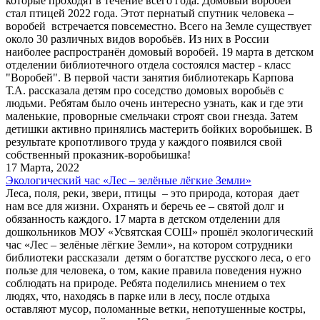
которые проходят в течение всего года. Домовый воробей
стал птицей 2022 года. Этот пернатый спутник человека –
воробей встречается повсеместно. Всего на Земле существует
около 30 различных видов воробьёв. Из них в России
наиболее распространён домовый воробей. 19 марта в детском
отделении библиотечного отдела состоялся мастер - класс
"Воробей". В первой части занятия библиотекарь Карпова
Т.А. рассказала детям про соседство домовых воробьёв с
людьми. Ребятам было очень интересно узнать, как и где эти
маленькие, проворные смельчаки строят свои гнезда. Затем
детишки активно принялись мастерить бойких воробьишек. В
результате кропотливого труда у каждого появился свой
собственный проказник-воробьишка!
17 Марта, 2022
Экологический час «Лес – зелёные лёгкие Земли»
Леса, поля, реки, звери, птицы – это природа, которая дает
нам все для жизни. Охранять и беречь ее – святой долг и
обязанность каждого. 17 марта в детском отделении для
дошкольников МОУ «Усвятская СОШ» прошёл экологический
час «Лес – зелёные лёгкие Земли», на котором сотрудники
библиотеки рассказали детям о богатстве русского леса, о его
пользе для человека, о том, какие правила поведения нужно
соблюдать на природе. Ребята поделились мнением о тех
людях, что, находясь в парке или в лесу, после отдыха
оставляют мусор, поломанные ветки, непотушенные костры,