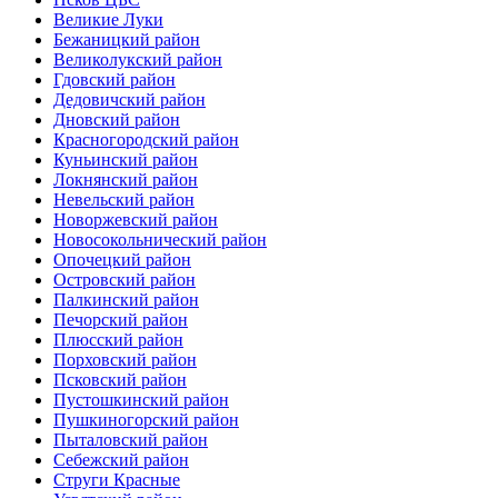
Великие Луки
Бежаницкий район
Великолукский район
Гдовский район
Дедовичский район
Дновский район
Красногородский район
Куньинский район
Локнянский район
Невельский район
Новоржевский район
Новосокольнический район
Опочецкий район
Островский район
Палкинский район
Печорский район
Плюсский район
Порховский район
Псковский район
Пустошкинский район
Пушкиногорский район
Пыталовский район
Себежский район
Струги Красные