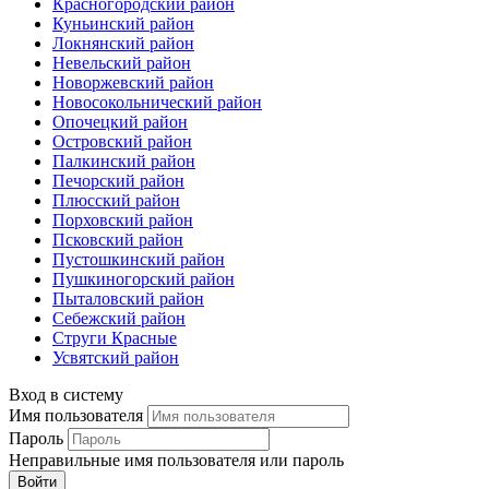
Красногородский район
Куньинский район
Локнянский район
Невельский район
Новоржевский район
Новосокольнический район
Опочецкий район
Островский район
Палкинский район
Печорский район
Плюсский район
Порховский район
Псковский район
Пустошкинский район
Пушкиногорский район
Пыталовский район
Себежский район
Струги Красные
Усвятский район
Вход в систему
Имя пользователя
Пароль
Неправильные имя пользователя или пароль
Войти