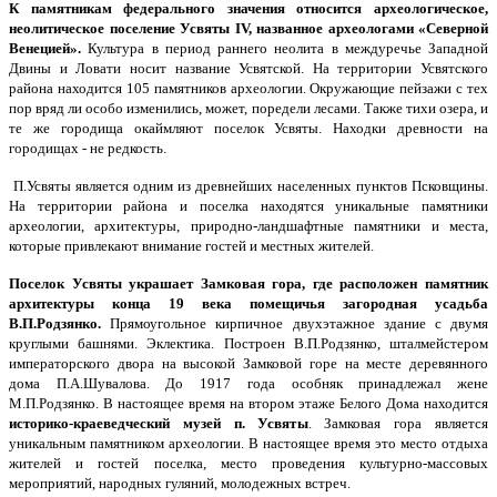
К памятникам федерального значения относится археологическое,
неолитическое поселение Усвяты IV, названное археологами «Северной
Венецией».
Культура в период раннего неолита в междуречье Западной
Двины и Ловати носит название Усвятской. На территории Усвятского
района находится 105 памятников археологии. Окружающие пейзажи с тех
пор вряд ли особо изменились, может, поредели лесами. Также тихи озера, и
те же городища окаймляют поселок Усвяты. Находки древности на
городищах - не редкость.
П.Усвяты является одним из древнейших населенных пунктов Псковщины.
На территории района и поселка находятся уникальные памятники
археологии, архитектуры, природно-ландшафтные памятники и места,
которые привлекают внимание гостей и местных жителей.
Поселок Усвяты украшает Замковая гора, где расположен памятник
архитектуры конца 19 века помещичья загородная усадьба
В.П.Родзянко.
Прямоугольное кирпичное двухэтажное здание с двумя
круглыми башнями. Эклектика. Построен В.П.Родзянко, шталмейстером
императорского двора на высокой Замковой горе на месте деревянного
дома П.А.Шувалова. До 1917 года особняк принадлежал жене
М.П.Родзянко. В настоящее время на втором этаже Белого Дома находится
историко-краеведческий музей п. Усвяты
. Замковая гора является
уникальным памятником археологии. В настоящее время это место отдыха
жителей и гостей поселка, место проведения культурно-массовых
мероприятий, народных гуляний, молодежных встреч.