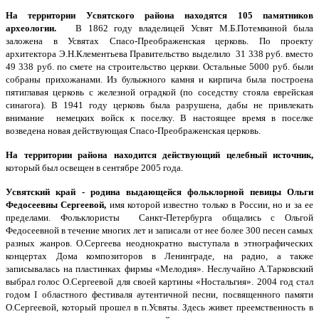
На территории Усвятского района находятся 105 памятников
археологии.
В 1862 году владелицей Усвят М.Б.Потемкиной была
заложена в Усвятах Спасо-Преображенская церковь. По проекту
архитектора Э.Н.Клементьева Правительство выделило 31 338 руб. вместо
49 338 руб. по смете на строительство церкви. Остальные 5000 руб. были
собраны прихожанами. Из булыжного камня и кирпича была построена
пятиглавая церковь с железной оградкой (по соседству стояла еврейская
синагога). В 1941 году церковь была разрушена, дабы не привлекать
внимание немецких войск к поселку. В настоящее время в поселке
возведена новая действующая Спасо-Преображенская церковь.
На территории района находится действующий целебный источник,
который был освещен в сентябре 2005 года.
Усвятский край - родина выдающейся фольклорной певицы Ольги
Федосеевны Сергеевой,
имя которой известно только в России, но и за ее
пределами. Фольклористы Санкт-Петербурга общались с Ольгой
Федосеевной в течение многих лет и записали от нее более 300 песен самых
разных жанров. О.Сергеева неоднократно выступала в этнографических
концертах Дома композиторов в Ленинграде, на радио, а также
записывалась на пластинках фирмы «Мелодия». Неслучайно А.Тарковский
выбрал голос О.Сергеевой для своей картины «Ностальгия». 2004 год стал
годом I областного фестиваля аутентичной песни, посвященного памяти
О.Сергеевой, который прошел в п.Усвяты. Здесь живет преемственность в