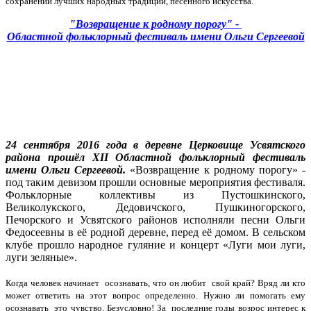
сохранении лучших народных традиций, песенного искусства.
"Возвращение к родному порогу" -
Областной фольклорный фестиваль имени Ольги Сергеевой
24 сентября 2016 года в деревне Церковище Усвятского
района прошёл XII Областной фольклорный фестиваль
имени Ольги Сергеевой.
«Возвращение к родному порогу» -
под таким девизом прошли основные мероприятия фестиваля.
Фольклорные коллективы из Пустошкинского,
Великолукского, Дедовичского, Пушкиногорского,
Печорского и Усвятского районов исполняли песни Ольги
Федосеевны в её родной деревне, перед её домом. В сельском
клубе прошло народное гуляние и концерт «Луги мои луги,
луги зеляные».
Когда человек начинает осознавать, что он любит свой край? Вряд ли кто
может ответить на этот вопрос определенно. Нужно ли помогать ему
осознавать это чувство. Безусловно! За последние годы возрос интерес к