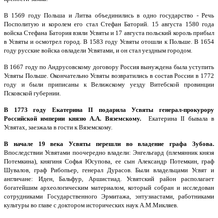
В 1569 году Польша и Литва объединились в одно государство - Речь
Посполитую и королем его стал Стефан Баторий. 15 августа 1580 года
войска Стефана Батория взяли Усвяты и 17 августа польский король прибыл
в Усвяты и осмотрел город. В 1583 году Усвяты отошли к Польше. В 1654
году русские войска овладели Усвятами, и он стал уездным городом.
В 1667 году по Андрусовскому договору Россия вынуждена была уступить
Усвяты Польше. Окончательно Усвяты возвратились в состав России в 1772
году и были приписаны к Велижскому уезду Витебской провинции
Псковской губернии.
В 1773 году Екатерина II подарила Усвяты генерал-прокурору
Российской империи князю А.А. Вяземскому.
Екатерина II бывала в
Усвятах, заезжала в гости к Вяземскому.
В начале 19 века Усвяты перешли во владение графа Зубова.
Впоследствии Усвятами поочередно владели: Энгельгард (племянник князя
Потемкина), княгиня Софья Юсупова, ее сын Александр Потемкин, граф
Шувалов, граф Рибопьер, генерал Дурасов. Были владельцами Усвят и
англичане: Иден, Бальфур, Аршистиад. Усвятский район располагает
богатейшим археологическим материалом, который собран и исследован
сотрудниками Государственного Эрмитажа, энтузиастами, работниками
культуры во главе с доктором исторических наук А.М.Микляев.