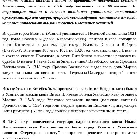
Поселок Усвяты является одним из древнейших населенных пунктов
Псковщины, который в 2016 году отметил свое 995-летие. На
территории района и поселка находятся уникальные памятники
археологии, архитектуры, природно-ландшафтные памятники и места,
которые привлекают внимание гостей и местных жителей.
Впервые город Въсвячь (Усвяты) упоминается в Полоцкой летописи за 1021
год, когда Ярослав Мудрый (Киевский князь) "призвал к себе полоцкого
князя Брячеслава и дал ему два града: Въсвячь (Свячь) и Вибдеск
(Витебск)". В течение 300 лет с 1021 по 1320 год находился город Въсвячь
в составе сначала Полоцкого, а затем Витебского княжеств и разделял их
судьбы. В начале 14 века Усвяты были вотчиной Витебского князя Ярослава
Васильевича. В 1318 году Ярослав Васильевич выдал свою дочь Марию
замуж за сына литовского князя Гедимина-Ольгерда, который после
женитьбы поселился в Усвятах.
Вскоре Усвяты и Витебск были присоединены к Литве. Неоднократно бывал
в Усвятах литовский князь Витовт.В начале 16 века Усвятский край отошел к
Москве. В 1548 году Усвятами завладели поляки (польские магнаты)
Гричиновичи. С 1554 года ими владела династия Кишков - приверженцев
Папы римского. (В 1562 году поляки и литовцы были изгнаны из Усвят).
В 1567 году "повелением государя царя и великого князя Ивана
Васильевича всея Руси поставлен быть город Усвято в Усвятской
волости Озерецкого повету"
и принято решение о строительстве
крепости-замка.