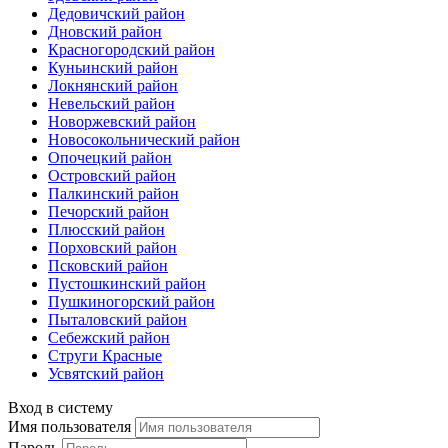
Дедовичский район
Дновский район
Красногородский район
Куньинский район
Локнянский район
Невельский район
Новоржевский район
Новосокольнический район
Опочецкий район
Островский район
Палкинский район
Печорский район
Плюсский район
Порховский район
Псковский район
Пустошкинский район
Пушкиногорский район
Пыталовский район
Себежский район
Струги Красные
Усвятский район
Вход в систему
Имя пользователя
Пароль