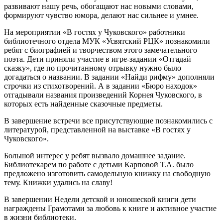
развивают нашу речь, обогащают нас новыми словами,
формируют чувство юмора, делают нас сильнее и умнее.
На мероприятии «В гостях у Чуковского» работники
библиотечного отдела МУК «Усвятский РЦК» познакомили
ребят с биографией и творчеством этого замечательного
поэта. Дети приняли участие в игре-задании «Отгадай
сказку», где по прочитанному отрывку нужно было
догадаться о названии. В задании «Найди рифму» дополняли
строчки из стихотворений. А в задании «Бюро находок»
отгадывали названия произведений Корнея Чуковского, в
которых есть найденные сказочные предметы.
В завершение встречи все присутствующие познакомились с
литературой, представленной на выставке «В гостях у
Чуковского».
Большой интерес у ребят вызвало домашнее задание.
Библиотекарем по работе с детьми Карповой Т.А. было
предложено изготовить самодельную книжку на свободную
тему. Книжки удались на славу!
В завершении Недели детской и юношеской книги дети
награждены Грамотами за любовь к книге и активное участие
в жизни библиотеки.