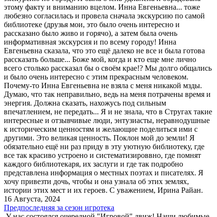
этому факту и вниманию вцелом. Инна Евгеньевна... тоже
любезно согласилась и провела сначала экскурсию по самой
библиотеке (друзья мои, это было очень интересно и
рассказано было живо и горячо), а затем была очень
информативная экскурсия и по всему городу! Инна
Евгеньевна сказала, что это ещё далеко не все и была готова
рассказать больше... Боже мой, когда и кто еще мне лично
всего столько рассказал бы о своём крае!? Мы долго общались
и было очень интересно с этим прекрасным человеком.
Почему-то Инна Евгеньевна не взяла с меня никакой мзды.
Думаю, что так неправильно, ведь на меня потрачены время и
энергия. Должна сказать, нахожусь под сильным
впечатлением, не передать... Я и не знала, что в Стругах такие
интересные и отзывчивые люди, энтузиасты, неравнодушные
к историческим ценностям и желающие поделиться ими с
другими. Это великая ценность. Поклон мой до земли! Я
обязательно ещё ни раз приду в эту уютную библиотеку, где
все так красиво устроено и систематизироввно, где помнят
каждого библиотекаря, их заслуги и где так подробно
представлена информация о местных поэтах и писателях. Я
хочу привезти дочь, чтобы и она узнала об этих землях,
истории этих мест и их героев. С уважением, Ирина Райан.
16 Августа, 2024
Предпоследняя за сезон игротека
У нас состоялся очередной "Игровой" движ! Наши любимые