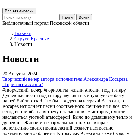
Все библиотеки
Найти
Войти
Библиотечный портал Псковской области
Главная
Струги Красные
Новости
Новости
20 Августа, 2024
Творческий вечер автора-исполнителя Александра Косарева
"Горизонты жизни"
#творческий_вечер #горизонты_жизни #песни_под_гитару
Душевные песни под гитару звучали в минувшую субботу в
нашей библиотеке! Это была чудесная встреча! Александр
Косарев исполняет песни собственного сочинения и все, кто
сегодня пришёл на встречу с талантливым автором, смогли
насладиться уютной атмосферой. Было по-домашнему тепло и
душевно. Живой и неформальный подход автора к
исполнению своих произведений создаёт настроение
доверительного общения. К тому же, Александр уже бывал у