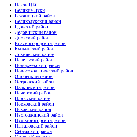
Псков ЦБС
Великие Луки
Бежаницкий район
Великолукский район
Гдовский район
Дедовичский район
Дновский район
Красногородский район
Куньинский район
Локнянский район
Невельский район
Новоржевский район
Новосокольнический район
Опочецкий район
Островский район
Палкинский район
Печорский район
Плюсский район
Порховский район
Псковский район
Пустошкинский район
Пушкиногорский район
Пыталовский район
Себежский район
Струги Красные