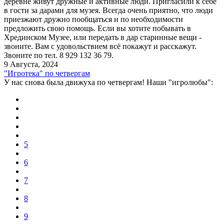
деревне живут дружные и активные люди. Пригласили к себе
в гости за дарами для музея. Всегда очень приятно, что люди
приезжают дружно пообщаться и по необходимости
предложить свою помощь. Если вы хотите побывать в
Хрединском Музее, или передать в дар старинные вещи -
звоните. Вам с удовольствием всё покажут и расскажут.
Звоните по тел. 8 929 132 36 79.
9 Августа, 2024
"Игротека" по четвергам
У нас снова была движуха по четвергам! Наши "игролюбы":
5
6
7
8
9