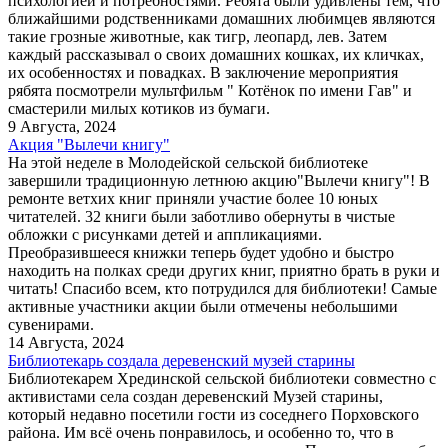
психологией и потребностями. Ребята были удивлены тем, что
ближайшими родственниками домашних любимцев являются
такие грозные животные, как тигр, леопард, лев. Затем
каждый рассказывал о своих домашних кошках, их кличках,
их особенностях и повадках. В заключение мероприятия
рябята посмотрели мультфильм " Котёнок по имени Гав" и
смастерили милых котиков из бумаги.
9 Августа, 2024
Акция "Вылечи книгу"
На этой неделе в Молодейской сельской библиотеке
завершили традиционную летнюю акцию"Вылечи книгу"! В
ремонте ветхих книг приняли участие более 10 юных
читателей. 32 книги были заботливо обернуты в чистые
обложки с рисунками детей и аппликациями.
Преобразившееся книжки теперь будет удобно и быстро
находить на полках среди других книг, приятно брать в руки и
читать! Спасибо всем, кто потрудился для библиотеки! Самые
активные участники акции были отмечены небольшими
сувенирами.
14 Августа, 2024
Библиотекарь создала деревенский музей старины
Библиотекарем Хрединской сельской библиотеки совместно с
активистами села создан деревенский Музей старины,
который недавно посетили гости из соседнего Порховского
района. Им всё очень понравилось, и особенно то, что в