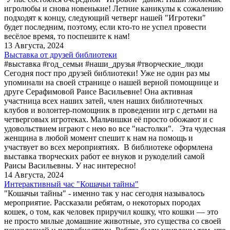
игролюбы и снова новенькие! Летние каникулы к сожалению
подходят к концу, следующий четверг нашей "Игротеки"
будет последним, поэтому, если кто-то не успел провести
весёлое время, то поспешите к нам!
13 Августа, 2024
Выставка от друзей библиотеки
#выставка #год_семьи #наши_друзья #творческие_люди
Сегодня пост про друзей библиотеки! Уже не один раз мы
упоминали на своей странице о нашей верной помощнице и
друге Серафимовой Раисе Васильевне! Она активная
участница всех наших затей, член наших библиотечных
клубов и волонтер-помощник в проведении игр с детьми на
четверговых игротеках. Мальчишки её просто обожают и с
удовольствием играют с нею во все "настолки". Эта чудесная
женщина в любой момент спешит к нам на помощь и
участвует во всех мероприятиях. В библиотеке оформлена
выставка творческих работ ее внуков и рукоделий самой
Раисы Васильевны. У нас интересно!
14 Августа, 2024
Интерактивный час "Кошачьи тайны"
"Кошачьи тайны" - именно так у нас сегодня называлось
мероприятие. Рассказали ребятам, о некоторых породах
кошек, о том, как человек приручил кошку, что кошки — это
не просто милые домашние животные, это существа со своей