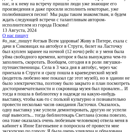
нас, и к нему на встречу пришли люди уже знающие его
произведения и даже просили исполнить некоторые, уже
полюбившиеся песни! Мы рады таким знакомствам, и будем
ждать следующей встречи с талантливым автором-
исполнителем из города Пскова!
13 Августа, 2024
О нас пишут
#о_нас_пишут #отзыв Всем здоровья! Живу в Питере, ехала с
дачи в Сиковицах на автобусе в Струги, билет на Ласточку
был куплен заранее на ночной (12 ночи) рейс и у меня была
уйма свободного времени, которое я была вынуждена чем-то
заполнить, скоротать. Вообщем, сегодня я в роли лягушки-
путешественницы. Села в 3 часа дня в автобус, через час
приехала в Струги и сразу пошла в краеведческий музей
(водитель любезно мне показал где этот музей), но в здании не
было электричества, поэтому было закрыто и план посмотреть
достопримечательности и сокровища музея был провален... И
тогда я пошла в библиотеку в надежде на какую-нибудь
выставку, чтобы как-то с пользой культурно и познавательно
провести несколько часов ожидания Ласточки. Оказалось,
одну выставку уже успели демонтировать, другую не успели
ещё вывесить... тогда библиотекарь Светлана (снова повезло,
она тоже оказалась очень любезным человеком) отвела меня в
кабинет к Инне Евгеньевне и попросила её провести мне
экскурсию по городу. Я была очень удивлена и обрадована