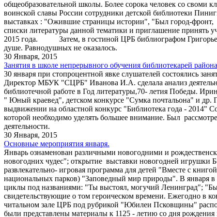
общеобразовательной школы. Более сорока человек со сво
воинской славы России сотрудники детской библиотеки Пиниг
выставках : "Ожившие страницы истории", "Был город-фронт
списки литературы данной тематики и приглашение принять уча
2015 года. Затем, в гостиной ЦРБ библиографом Григорьево
душе. Равнодушных не оказалось.
30 Января, 2015
Занятия в школе непрерывного обучения библиотекарей района
30 января при стопроцентной явке слушателей состоялись заня
Директор МБУК "СЦРБ" Иванова И.А. сделала анализ деятельнос
библиотечной работе в Год литературы,70- летия Победы. Ири
" Юный краевед", детском конкурсе "Сумка почтальона" и др.
выдвижении на областной конкурс "Библиотека года - 2014" 
которой необходимо уделять большее внимание. Был рассмотр
деятельности.
30 Января, 2015
Основные мероприятия января.
Январь ознаменован различными новогодними и рождественски
новогодних чудес"; открытие выставки новогодней игрушки Б
развлекательно- игровая программа для детей "Вместе с кн
национальных парков) "Заповедный мир природы". В января в
циклы под названиями: "Ты выстоял, могучий Ленинград"; "Был
свидетельствующие о том героическом времени. Ежегодно в кон
читальном зале ЦРБ под рубрикой "Юбилеи Псковщины" распол
были представлены материалы к 1125 - летию со дня рождения к