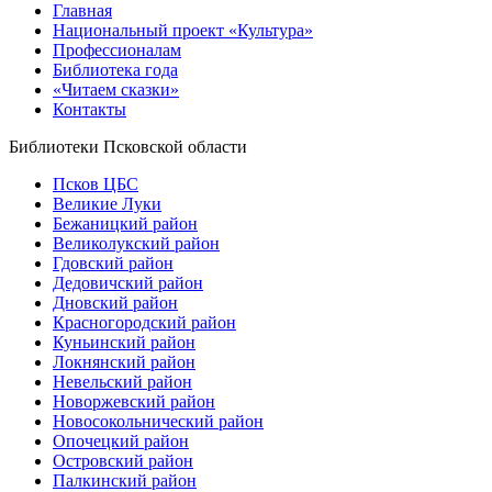
Главная
Национальный проект «Культура»
Профессионалам
Библиотека года
«Читаем сказки»
Контакты
Библиотеки Псковской области
Псков ЦБС
Великие Луки
Бежаницкий район
Великолукский район
Гдовский район
Дедовичский район
Дновский район
Красногородский район
Куньинский район
Локнянский район
Невельский район
Новоржевский район
Новосокольнический район
Опочецкий район
Островский район
Палкинский район