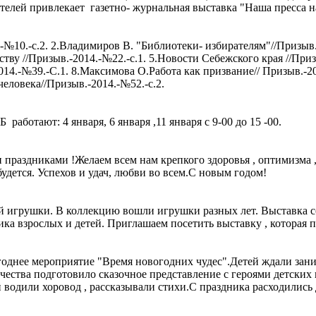
привлекает газетно- журнальная выставка "Наша пресса на 
-№10.-с.2. 2.Владимиров В. "Библиотеки- избирателям"//Призыв.-
тву //Призыв.-2014.-№22.-с.1. 5.Новости Себежского края //При
014.-№39.-С.1. 8.Максимова О.Работа как призвание// Призыв.-2
человека//Призыв.-2014.-№52.-с.2.
аботают: 4 января, 6 января ,11 января с 9-00 до 15 -00.
 праздниками !Желаем всем нам крепкого здоровья , оптимизма ,
будется. Успехов и удач, любви во всем.С новым годом!
й игрушки. В коллекцию вошли игрушки разных лет. Выставка с
ка взрослых и детей. Приглашаем посетить выставку , которая п
годнее мероприятие "Время новогодних чудес".Детей ждали зани
рчества подготовило сказочное представление с героями детски
водили хоровод , рассказывали стихи.С праздника расходились 