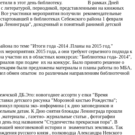
.Н. посетили в этот день библиотеку. В рамках Дней
я с литературой, периодикой, представленными на книжных
 Все участники мероприятия получили рекомендательные
 стартовавшей в библиотеках Себежского района 1 февраля
а Ленинграда", доходчивый и понятный ранимой детской
йона по теме "Итоги года -2014 .Планы на 2015 год."
х мероприятиях 2015 года, а они требуют серьезного подхода к
 участии их в областных конкурсах: "Библиотека года- 2014",
риалов при подаче их на конкурс. Было принято решение о
иотекарям были предложены материалы и планы работы по МБА,
ошел обмен опытом по различным направлениям библиотечной
жчской ДБ.Это: новогоднее ассорти у елки "Время
ставки детского рисунка "Морозной кистью Рождества";
икул прошла эко- информина ( к дню заповедников и
тельным датам. К Дню снятия блокады Ленинграда прошли
,материалы , газетно- журнальные статьи , фотографии
 день под названием "Студенчества прекрасная пора". В
 нашей многовековой истории и знаменитых земляках. Так
рождения русского князя , полководца Александра Невского