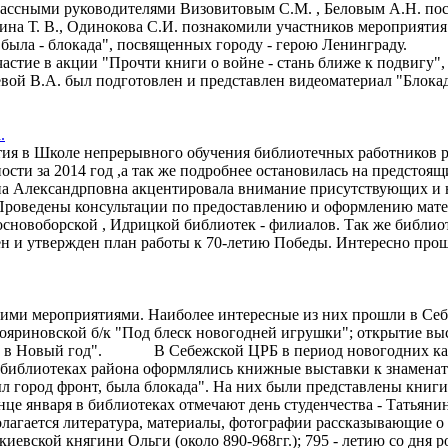
ми классными руководителями Визовитовым С.М. , Беловым А
ина Т. В., Одинокова С.И. познакомили участников мероприяти
, была - блокада", посвященных городу - герою Ленинграду.
стие в акции "Прочти книги о войне - стань ближе к подвигу",
й В.А. был подготовлен и представлен видеоматериал "Блокад
.
тия в Школе непрерывного обучения библиотечных работников ра
ти за 2014 год ,а так же подробнее остановилась на предстоящи
на Александрповна акцентировала внимание присутствующих и на
 Проведены консультации по предоставлению и оформлению мате
Сосновоборской , Идрицкой библиотек - филиалов. Так же библ
ен и утвержден план работы к 70-летию Победы. Интересно пр
ми мероприятиями. Наиболее интересные из них прошли в Себе
ояриновской б/к "Под блеск новогодней игрушки"; открытие вы
игой в Новый год". В Себежской ЦРБ в период новогодних кан
 библиотеках района оформлялись книжные выставки к знамена
 город фронт, была блокада". На них были представлены книги 
це января в библиотеках отмечают день студенчества - Татьянин
агается литература, материалы, фотографии рассказывающие о
иевской княгини Ольги (около 890-968гг.); 795 - летию со дня 