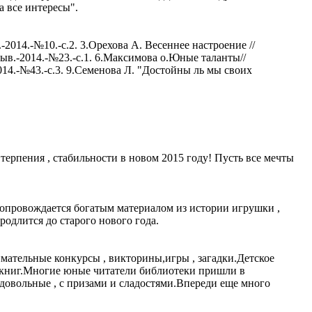
все интересы".
2014.-№10.-с.2. 3.Орехова А. Весеннее настроение //
зыв.-2014.-№23.-с.1. 6.Максимова о.Юные таланты//
014.-№43.-с.3. 9.Семенова Л. "Достойны ль мы своих
терпения , стабильности в новом 2015 году! Пусть все мечты
опровождается богатым материалом из истории игрушки ,
родлится до старого нового года.
мательные конкурсы , викторины,игры , загадки.Детское
х книг.Многие юные читатели библиотеки пришли в
довольные , с призами и сладостями.Впереди еще много