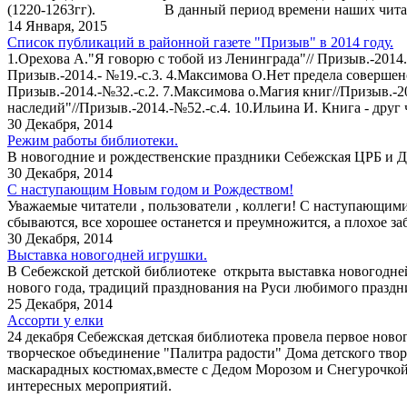
(1220-1263гг). В данный период времени наших читателей 
14 Января, 2015
Список публикаций в районной газете "Призыв" в 2014 году.
1.Орехова А."Я говорю с тобой из Ленинграда"// Призыв.-2014.
Призыв.-2014.- №19.-с.3. 4.Максимова О.Нет предела совершенс
Призыв.-2014.-№32.-с.2. 7.Максимова о.Магия книг//Призыв.-2
наследий"//Призыв.-2014.-№52.-с.4. 10.Ильина И. Книга - друг 
30 Декабря, 2014
Режим работы библиотеки.
В новогодние и рождественские праздники Себежская ЦРБ и ДБ р
30 Декабря, 2014
С наступающим Новым годом и Рождеством!
Уважаемые читатели , пользователи , коллеги! С наступающими
сбываются, все хорошее останется и преумножится, а плохое за
30 Декабря, 2014
Выставка новогодней игрушки.
В Себежской детской библиотеке открыта выставка новогодне
нового года, традиций празднования на Руси любимого праздни
25 Декабря, 2014
Ассорти у елки
24 декабря Себежская детская библиотека провела первое ново
творческое объединение "Палитра радости" Дома детского тво
маскарадных костюмах,вместе с Дедом Морозом и Снегурочкой 
интересных мероприятий.