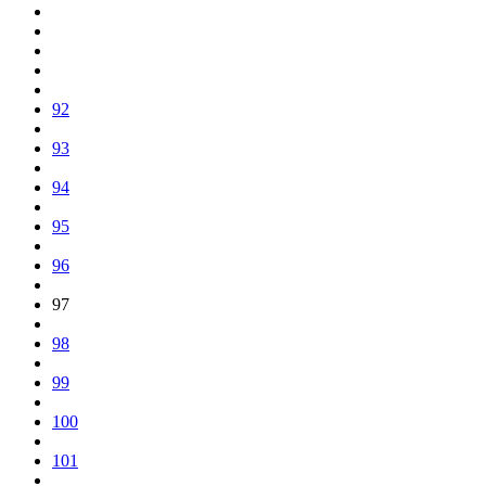
92
93
94
95
96
97
98
99
100
101