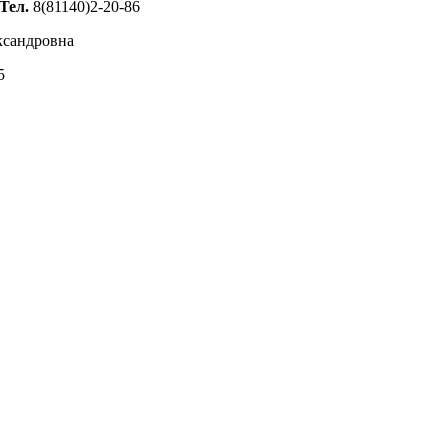
Тел.
8(81140)2-20-86
ксандровна
5