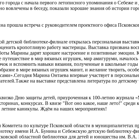
го города с начала первого летописного упоминания о Себеже и
но вовлечены в беседу, показали хорошие знания об истории гор
ина прошла встреча с руководителем проектного офиса Псковс
кой детской библиотеке-филиале открылась персональная выста
 оценить кропотливую работу мастерицы. Выставка призвана во
боты Марины дарят хорошее настроение и позитивные эмоции. К
путешествие в мир вязаных игрушек, мир амигуруми, началось не
ючок и вспомнить навыки вязания, полученные в школьные годы 
образие в мире вязаных игрушек манит, и желание творить, особе
те сами».Сегодня Марина Онтаева впервые участвует в персональ
ателей.Также на выставке представлена литература по детскому 
-квизко Дню защиты детей, приуроченная к 100-летию журнала 
кторинах, конкурсах. В квизе "Вот оно какое, наше лето!" среди
и летние каникулы. Ждём на наших мероприятиях!
и Комитета по культуре Псковской области в муниципалитетах п
отеку имени И.А. Бунина и Себежскую детскую библиотеку-фи
ковской областной библиотеки для детей и юношества им. В.А. 