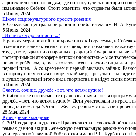
агротехнического колледжа, где они окунулись в историю наше
изданиями о Себеже. Стоит отметить, что студенты были актив
5 Июня, 2024
Школа социокультурного проектирования
В Себежской центральной районной библиотеке им. И. А. Бун
5 Июня, 2024
"Из ниток чудо сотворив..."
В рамках мероприятий, приуроченных к Году семьи, в Себежс
изделия не только красивы и изящны, они позволяют каждому
труда, популяризацию народных традиций. Очаровательные ра
гостеприимной атмосфере детской библиотеки.«Моё творческое 
первым ребёнком, вдруг захотелось взять в руки спицы или кр
первый плед... А со временем и первый медведь, зайчик. Разно
в сторону и окунуться в творческий мир, а результат вы види
в душах ценителей этого вида творчества и найдут своих почит
5 Июня, 2024
Счастье, солнце, дружба - вот, что детям нужно!
В библиотеке состоялась театрализованная игровая программа
дружба – вот, что детям нужно!». Дети участвовали в играх, ви
победила команда "Огонь". Желаем ребятам с пользой провест
28 Мая, 2024
Культурные выходные
С 2021 года при поддержке Правительства Псковской области 
рамках данной акции Себежскую центральную районную библи
универсальной научной библиотеки имени В.Я. Курбатова и Пс