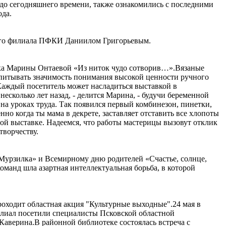
 до сегодняшнего времени, также ознакомились с последними
ода.
кого филиала ПФКИ Даниилом Григорьевым.
вка Марины Онтаевой «Из ниток чудо сотворив…».Вязаные
спитывать значимость понимания высокой ценности ручного
аждый посетитель может насладиться выставкой в
сколько лет назад, - делится Марина, - будучи беременной
на уроках труда. Так появился первый комбинезон, пинетки,
нно когда ты мама в декрете, заставляет отставить все хлопоты
ной выставке. Надеемся, что работы мастерицы вызовут отклик
творчеству.
«Мурзилка» и Всемирному дню родителей «Счастье, солнце,
 команд шла азартная интеллектуальная борьба, в которой
роходит областная акция "Культурные выходные".24 мая в
лиал посетили специалисты Псковской областной
Каверина.В районной библиотеке состоялась встреча с