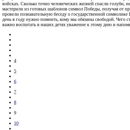
войсках. Сколько точно человеческих жизней спасли голуби, н
мастерили из готовых шаблонов символ Победы, получая от пр
провели познавательную беседу о государственной символике П
день в году нужно помнить, кому мы обязаны свободой. Чего 
важно воспитать в наших детях уважение к этому дню и напомн
4
5
6
7
8
9
10