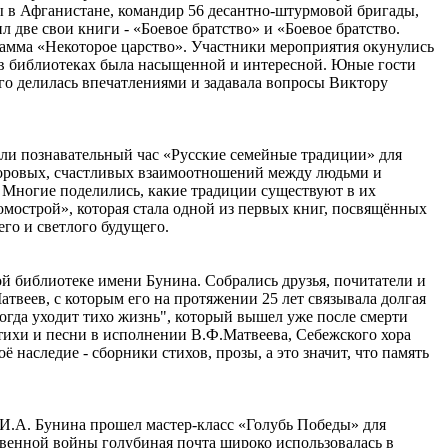
ы в Афганистане, командир 56 десантно-штурмовой бригады,
 две свои книги - «Боевое братство» и «Боевое братство.
рамма «Некоторое царство». Участники мероприятия окунулись
в библиотеках была насыщенной и интересной. Юные гости
го делилась впечатлениями и задавала вопросы Виктору
ли познавательный час «Русские семейные традиции» для
доровых, счастливых взаимоотношений между людьми и
. Многие поделились, какие традиции существуют в их
омострой», которая стала одной из первых книг, посвящённых
го и светлого будущего.
ой библиотеке имени Бунина. Собрались друзья, почитатели и
веев, с которым его на протяжении 25 лет связывала долгая
огда уходит тихо жизнь", который вышел уже после смерти
тихи и песни в исполнении В.Ф.Матвеева, Себежского хора
аследие - сборники стихов, прозы, а это значит, что память
И.А. Бунина прошел мастер-класс «Голубь Победы» для
венной войны голубиная почта широко использовалась в