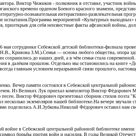
втора. Виктор Чижиков - полковник в отставке, участник войн
ганского времени орденом Боевого красного знамени, представил
литературно-познавательная интерактивно-развлекательная прог
ые испытания.Программа мероприятий «Культурных выходных» 
ия, приоткрыв для себя неизвестные факты афганской войны, дол
16 мая сотрудники Себежской детской библиотеки-филиала прове
Н.В., Кривова З.М.).Семья — основа любого общества, опора з
и сохранились до наших дней, а в чём семья стала современной
ения в далёком прошлом. Отдельно мы остановились на книге «Д
всегда главным условием неразрывной связи прошлого, настояще
ченко. Вечер памяти состоялся в Себежской центральной районн
чем. Из Великих Лук приехал композитор Виктор Фёдорович Мат
 песен. Виктор Фёдорович презентовал сборник стихов поэта "К
 несколько экземпляров нашей библиотеке.На вечере звучали с
 поделилась А.И.Зубкова.Николай Фёдорович оставил нам своë н
й войне в Себежской центральной районной библиотеке имени 
символ борьбы против войн и насилия. В годы Великой Отечест