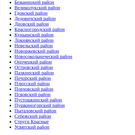
Бежаницкий район
Великолукский район
Гдовский район
Дедовичский район
Дновский район
Красногородский район
Куньинский район
Локнянский район
Невельский район
Новоржевский район
Новосокольнический район
Опочецкий район
Островский район
Палкинский район
Печорский район
Плюсский район
Порховский район
Псковский район
Пустошкинский район
Пушкиногорский район
Пыталовский район
Себежский район
Струги Красные
Усвятский район