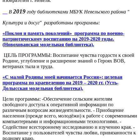
избирателей г. Невеля.
2019
В
году библиотеками МБУК Невельского района "
Культура и досуг" разработаны программы:
«Поклон и память поколений» программа по военно-
патриотическому воспитанию на 2019-2020 годы.
(Новохованская модельная библиотека).
ЦЕЛЬ ПРОГРАММЫ: Воспитание чувства гордости к своей
Родине, углубление и расширение знаний о Героях ВОВ,
ветеранах тыла и труда.
«С малой Родины моей начинается Россия»: целевая
программа по краеведению на 2019 – 2020 гг. (Усть-
Долысская модельная библиотека).
Цели программы: -Обеспечение сельским жителям
свободного доступа к оперативной информации по
различным вопросам жизнедеятельности. - Приобщение
населения (прежде всего, молодёжи) к работе с современными
компьютерными и информационными технологиями. -
Содействие всестороннему исследованию и изучению края. -
Воспитание у пользователей чувства любви, привязанности к
родному краю.