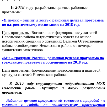
В
2018
году
разработаны целевые районные
программы:
«Я помню – значит, я живу»: районная целевая программа
по патриотическому воспитанию на 2018 год.
Цель программы
: Воспитание и формирование у жителей
Невельского района патриотических чувств на основе
исторических сведений о сражениях Великой Отечественной
войны, освобождении Невельского района от немецко-
фашистских захватчиков.
«Мы – граждане России»: районная целевая программа по
гражданско-правовому просвещению на 2018 год.
Цель программы:
формирование правосознания и правовой
культуры жителей Невельского района.
2017
В
году структурными подразделениями МУК
Невельский район «Культура и досуг» разработаны
программы:
Районная целевая программа «В согласии с природой - в
согласии с собой» по экологическому просвещению