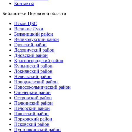
Контакты
Библиотеки Псковской области
Псков ЦБС
Великие Луки
Бежаницкий район
Великолукский район
Гдовский район
Дедовичский район
Дновский район
Красногородский район
Куньинский район
Локнянский район
Невельский район
Новоржевский район
Новосокольнический район
Опочецкий район
Островский район
Палкинский район
Печорский район
Плюсский район
Порховский район
Псковский район
Пустошкинский район