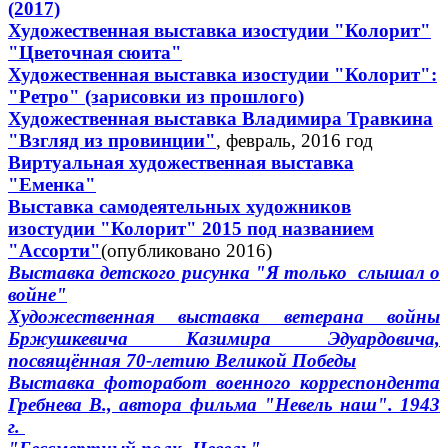
(2017)
Художественная выставка изостудии "Колорит"
"Цветочная сюита"
Художественная выставка изостудии "Колорит":
"Ретро" (зарисовки из прошлого)
Художественная выставка Владимира Травкина
"Взгляд из провинции"
, февраль, 2016 год
Виртуальная художественная выставка
"Еменка"
Выставка самодеятельных художников
изостудии "Колорит" 2015 под названием
"Ассорти"
(опубликовано 2016)
Выставка детского рисунка "Я только слышал о
войне"
Художественная выставка ветерана войны
Бржушкевича Казимира Эдуардовича,
посвящённая 70-летию Великой Победы
Выставка фоторабот военного корреспондента
Гребнева В., автора фильма "Невель наш". 1943
г.