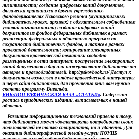
лигитимности; создание цифровых копий документов,
физически хранящихся в других учреждениях-
фондодержателях Псковского региона (муниципальных
библиотеках,музеях, архивах) с обязательным соблюдением
условий лигитимности; создание цифровых копий
документов из фондов федеральных библиотек в рамках
реализации федеральных и областных программ по
сохранности библиотечных фондов, а также в рамках
проектной деятельности; копирование электронных
документов краеведческой тематики свободно
размещенных в сети интернет; поступление электронных
копий документов в дар или пожертвование библиотеке от
авторов и правообладателей. http://pskovbook.ru/ Доступ к
документам возможен в отделе краеведческой литературы
и через сайт библиотеки, для прочтения книг вам нужно
скачать программу Вивальди.
БИБЛИОГРАФИЧЕСКАЯ БАЗА «СТАТЬИ»
. Содержит
роспись периодических изданий, выписываемых в нашей
области.
Развитие информационных технологий привело к тому,
что библиотеки могут удовлетворять потребности своих
пользователей не только стационарно, но и удаленно. Для
оказания библиографической онлайн-услуги ПОУНБ
использует в своей работе библиотечный сервис –