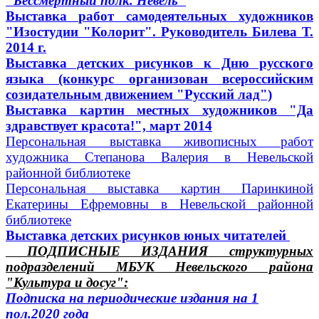
"Бессмертный полк. Невель"
Выставка работ самодеятельных художников
"Изостудии "Колорит". Руководитель Билева Т.
2014 г.
Выставка детских рисунков к Дню русского
языка (конкурс организован всероссийским
созидательным движением "Русский лад")
Выставка картин местных художников "Да
здравствует красота!", март 2014
Персональная выставка живописных работ
художника Степанова Валерия в Невельской
районной библиотеке
Персональная выставка картин Паринкиной
Екатерины Ефремовны в Невельской районной
библиотеке
Выставка детских рисунков юных читателей
ПОДПИСНЫЕ ИЗДАНИЯ
структурных
подразделений МБУК Невельского района
"Культура и досуг":
Подписка на периодические издания на 1
пол.2020 года