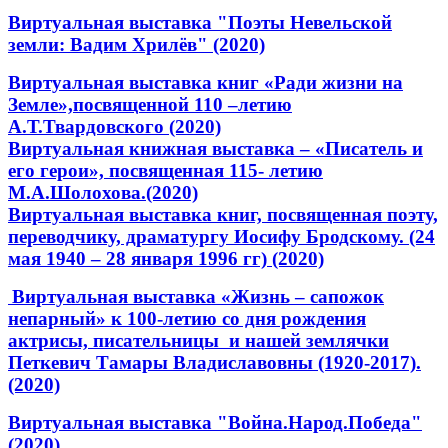
Виртуальная выставка "Поэты Невельской
земли: Вадим Хрилёв" (2020)
Виртуальная выставка книг «Ради жизни на
Земле»,посвященной 110 –летию
А.Т.Твардовского (2020)
Виртуальная книжная выставка – «Писатель и
его герои», посвященная 115- летию
М.А.Шолохова.(2020)
Виртуальная выставка книг, посвященная поэту,
переводчику, драматургу Иосифу Бродскому. (24
мая 1940 – 28 января 1996 гг) (2020)
Виртуальная выставка «Жизнь – сапожок
непарный» к 100-летию со дня рождения
актрисы, писательницы и нашей землячки
Петкевич Тамары Владиславовны (1920-2017).
(2020)
Виртуальная выставка "Война.Народ.Победа"
(2020)