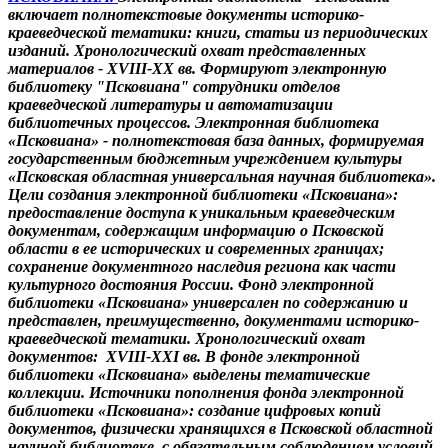
включает полнотекстовые документы историко-
краеведческой тематики: книги, статьи из периодических
изданий. Хронологический охват представленных
материалов - XVIII-XX вв. Формируют электронную
библиотеку "Псковиана" сотрудники отделов
краеведческой литературы и автоматизации
библиотечных процессов. Электронная библиотека
«Псковиана» - полнотекстовая база данных, формируемая
государственным бюджетным учреждением культуры
«Псковская областная универсальная научная библиотека».
Цели создания электронной библиотеки «Псковиана»:
предоставление доступа к уникальным краеведческим
документам, содержащим информацию о Псковской
области в ее исторических и современных границах;
сохранение документного наследия региона как части
культурного достояния России. Фонд электронной
библиотеки «Псковиана» универсален по содержанию и
представлен, преимущественно, документами историко-
краеведческой тематики. Хронологический охват
документов: XVIII-XXI вв. В фонде электронной
библиотеки «Псковиана» выделены тематические
коллекции. Источники пополнения фонда электронной
библиотеки «Псковиана»: создание цифровых копий
документов, физически хранящихся в Псковской областной
научной библиотеке, с обязательным соблюдением условий