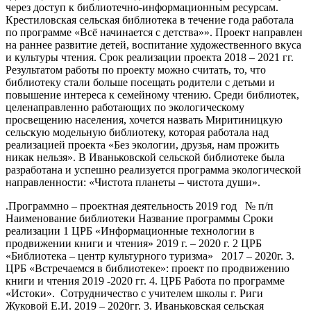
через доступ к библиотечно-информационным ресурсам.
Крестиловская сельская библиотека в течение года работала
по программе «Всё начинается с детства»». Проект направлен
на раннее развитие детей, воспитание художественного вкуса
и культуры чтения. Срок реализации проекта 2018 – 2021 гг.
Результатом работы по проекту можно считать, то, что
библиотеку стали больше посещать родители с детьми и
повышение интереса к семейному чтению. Среди библиотек,
целенаправленно работающих по экологическому
просвещению населения, хочется назвать Миритиницкую
сельскую модельную библиотеку, которая работала над
реализацией проекта «Без экологии, друзья, нам прожить
никак нельзя». В Иваньковской сельской библиотеке была
разработана и успешно реализуется программа экологической
направленности: «Чистота планеты – чистота души».
.Программно – проектная деятельность 2019 год № п/п
Наименование библиотеки Название программы Сроки
реализации 1 ЦРБ «Информационные технологии в
продвижении книги и чтения» 2019 г. – 2020 г. 2 ЦРБ
«Библиотека – центр культурного туризма» 2017 – 2020г. 3.
ЦРБ «Встречаемся в библиотеке»: проект по продвижению
книги и чтения 2019 -2020 гг. 4. ЦРБ Работа по программе
«Истоки». Сотрудничество с учителем школы г. Риги
Жуковой Е.И. 2019 – 2020гг. 3. Иваньковская сельская