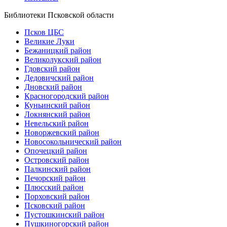
Библиотеки Псковской области
Псков ЦБС
Великие Луки
Бежаницкий район
Великолукский район
Гдовский район
Дедовичский район
Дновский район
Красногородский район
Куньинский район
Локнянский район
Невельский район
Новоржевский район
Новосокольнический район
Опочецкий район
Островский район
Палкинский район
Печорский район
Плюсский район
Порховский район
Псковский район
Пустошкинский район
Пушкиногорский район