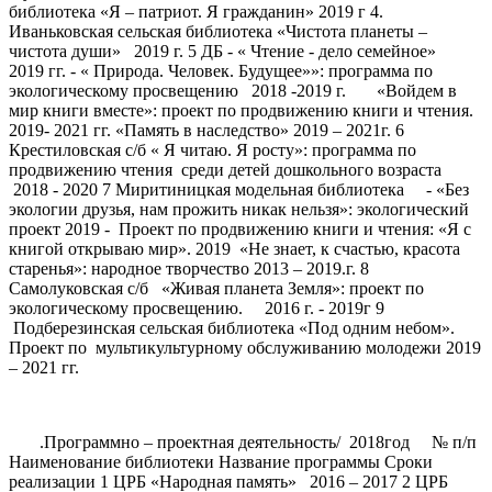
библиотека «Я – патриот. Я гражданин» 2019 г 4.
Иваньковская сельская библиотека «Чистота планеты –
чистота души» 2019 г. 5 ДБ - « Чтение - дело семейное»
2019 гг. - « Природа. Человек. Будущее»»: программа по
экологическому просвещению 2018 -2019 г. «Войдем в
мир книги вместе»: проект по продвижению книги и чтения.
2019- 2021 гг. «Память в наследство» 2019 – 2021г. 6
Крестиловская с/б « Я читаю. Я росту»: программа по
продвижению чтения среди детей дошкольного возраста
2018 - 2020 7 Миритиницкая модельная библиотека - «Без
экологии друзья, нам прожить никак нельзя»: экологический
проект 2019 - Проект по продвижению книги и чтения: «Я с
книгой открываю мир». 2019 «Не знает, к счастью, красота
старенья»: народное творчество 2013 – 2019.г. 8
Самолуковская с/б «Живая планета Земля»: проект по
экологическому просвещению. 2016 г. - 2019г 9
Подберезинская сельская библиотека «Под одним небом».
Проект по мультикультурному обслуживанию молодежи 2019
– 2021 гг.
.Программно – проектная деятельность/ 2018год № п/п
Наименование библиотеки Название программы Сроки
реализации 1 ЦРБ «Народная память» 2016 – 2017 2 ЦРБ