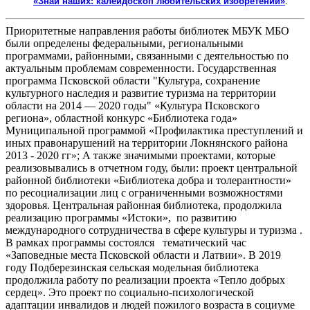
«Знай наших: калейдоскоп любительских изобретений»
.
Приоритетные направления работы библиотек МБУК МБО
были определены федеральными, региональными
программами, районными, связанными с деятельностью по
актуальным проблемам современности. Государственная
программа Псковской области "Культура, сохранение
культурного наследия и развитие туризма на территории
области на 2014 — 2020 годы" «Культура Псковского
региона», областной конкурс «Библиотека года»
Муниципальной программой «Профилактика преступлений и
иных правонарушений на территории Локнянского района
2013 - 2020 гг»; А также значимыми проектами, которые
реализовывались в отчетном году, были: проект центральной
районной библиотеки «Библиотека добра и толерантности»
по ресоциализации лиц с ограниченными возможностями
здоровья. Центральная районная библиотека, продолжила
реализацию программы «Истоки», по развитию
международного сотрудничества в сфере культуры и туризма .
В рамках программы состоялся тематический час
«Заповедные места Псковской области и Латвии». В 2019
году Подберезинская сельская модельная библиотека
продолжила работу по реализации проекта «Тепло добрых
сердец». Это проект по социально-психологической
адаптации инвалидов и людей пожилого возраста в социуме