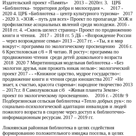
Издательский проект «Память» 2013 – 2020гг. 3. ЦРБ
«Библиотека- территория добра и милосердия ». 2017 -
2020 4. ЦРБ «Библиотека – центр культурного туризма» 2017
- 2020 3. «ЗОЖ – путь для всех» Проект по пропаганде ЗОЖ и
профилактике асоциальных явлений среди молодежи. 2016 -
2018 гг. 4. «Сквозь шелест страниц» Проект по продвижению
книги и чтения. 2017 - 2018 гг. 5 ДБ - «Возрождение России
– через возрождение семьи» 2013 – 2017 гг. - «Ты, я и мир
вокруг»: программа по экологическому просвещению 2016 г.
6 Крестиловская с/б « Я читаю. Я росту»: программа по
продвижению чтения среди детей дошкольного возраста
2018 2020 7 Миритиницкая модельная библиотека - «Без
экологии друзья, нам прожить никак нельзя»: экологический
проект 2017 - - «Книжное царство, мудрое государство»:
продвижение книги и чтения среди юношества 2017 «Не
знает, к счастью, красота старенья»: народное творчество 2013
– 2017г.г. 8 Самолуковская с/б «Живая планета Земля»:
проект по экологическому просвещению. 2016 г. - 2018г 9
Подберезинская сельская библиотека «Тепло добрых рук»: по
социально-психологической адаптации инвалидов и людей
пожилого возраста в социуме через доступ к библиотечно-
информационным ресурсам. 2017 – 2019 гг.
Локнянская районная библиотека в целях содействия
формированию положительного имиджа поселка, в целях