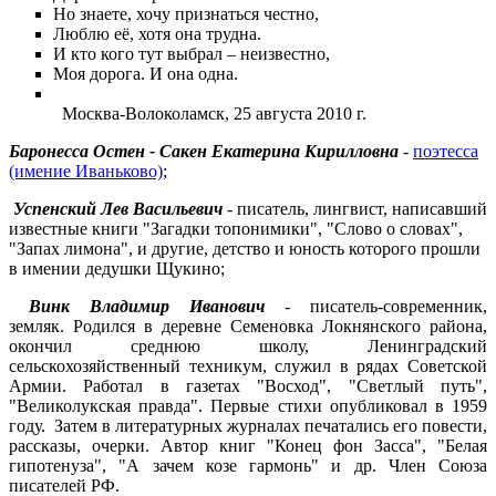
Но знаете, хочу признаться честно,
Люблю её, хотя она трудна.
И кто кого тут выбрал – неизвестно,
Моя дорога. И она одна.
Москва-Волоколамск, 25 августа 2010 г.
Баронесса Остен - Сакен Екатерина Кирилловна
-
поэтесса
(имение Иваньково)
;
Успенский Лев Васильевич
- писатель, лингвист, написавший
известные книги "Загадки топонимики", "Слово о словах",
"Запах лимона", и другие, детство и юность которого прошли
в имении дедушки Щукино;
Винк Владимир Иванович
- писатель-современник,
земляк. Родился в деревне Семеновка Локнянского района,
окончил среднюю школу, Ленинградский
сельскохозяйственный техникум, служил в рядах Советской
Армии. Работал в газетах "Восход", "Светлый путь",
"Великолукская правда". Первые стихи опубликовал в 1959
году. Затем в литературных журналах печатались его повести,
рассказы, очерки. Автор книг "Конец фон Засса", "Белая
гипотенуза", "А зачем козе гармонь" и др. Член Союза
писателей РФ.