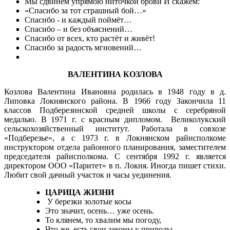
Мы сдвинем упрямою ниточкой брови И скажем:
«Спасибо за тот страшный бой…»
Спасибо - и каждый поймёт…
Спасибо – и без объяснений…
Спасибо от всех, кто растёт и живёт!
Спасибо за радость мгновений…
ВАЛЕНТИНА КОЗЛОВА
Козлова Валентина Ивановна родилась в 1948 году в д.
Липовка Локнянского района. В 1966 году Закончила 11
классов Подберезинской средней школы с серебряной
медалью. В 1971 г. с красным дипломом. Великолукский
сельскохозяйственный институт. Работала в совхозе
«Подберезье», а с 1973 г. в Локнянском райисполкоме
инструктором отдела районного планирования, заместителем
председателя райисполкома. С сентября 1992 г. является
директором ООО «Паритет» в п. Локня. Иногда пишет стихи.
Любит свой дачный участок и часы уединения.
ЦАРИЦА ЖИЗНИ
У березки золотые косы
Это значит, осень… уже осень.
То клянем, то хвалим мы погоду,
Что же, есть свои законы у природы.