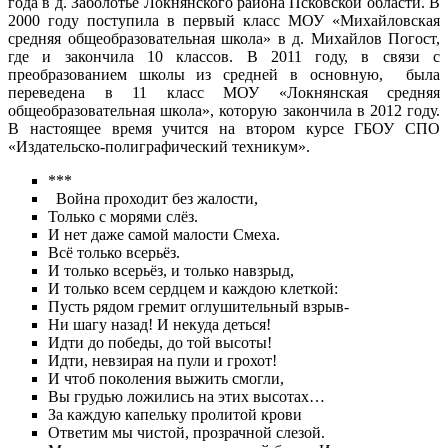
года в д. Заболотье Локнянского района Псковской области. В
2000 году поступила в первый класс МОУ «Михайловская
средняя общеобразовательная школа» в д. Михайлов Погост,
где и закончила 10 классов. В 2011 году, в связи с
преобразованием школы из средней в основную, была
переведена в 11 класс МОУ «Локнянская средняя
общеобразовательная школа», которую закончила в 2012 году.
В настоящее время учится на втором курсе ГБОУ СПО
«Издательско-полиграфический техникум».
***
Война проходит без жалости,
Только с морями слёз.
И нет даже самой малости Смеха.
Всё только всерьёз.
И только всерьёз, и только навзрыд,
И только всем сердцем и каждою клеткой:
Пусть рядом гремит оглушительный взрыв-
Ни шагу назад! И некуда деться!
Идти до победы, до той высоты!
Идти, невзирая на пули и грохот!
И чтоб поколения выжить смогли,
Вы грудью ложились на этих высотах…
За каждую капельку пролитой крови
Ответим мы чистой, прозрачной слезой.