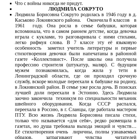
Что с войны никогда не придут.
ЛЮДМИЛА СОКРУТО
Людмила Борисовна Сокруто родилась в 1946 году в д.
Каськово Локнянского района. Окончила 8 классов в
1961 году. Она росла в семье бабушки, которая
вспоминала, что в самом раннем детстве, когда девочка
играла с куклами, то разговаривала с ними стихами,
легко рифмуя слова. В 7 классе эту её языковую
особенность заметил учитель литературы и первые
стихотворения девочки были напечатаны в районной
газете «Коллективист». После школы она получила
профессию строителя (штукатур, маляр). С будущим
мужем познакомилась, когда жила у тети в
Ленинградской области, где он проходил срочную
службу, вскоре молодые переехали к бабушке на родину,
в Локнянский район. В семье уже росла дочь. В поисках
лучшей доли переехали в Эстонию. Здесь Людмила
заочно закончила техникум по специальности механик
швейного оборудования. Когда СССР распался,
переехала в Россию, в г. Сланцы, где работала мастером
ПТУ. Всю жизнь Людмила Борисовна писала стихи,
только что называется «для себя», редко размещала в
газетах, но душа требовала выхода эмоций и чувств…
Её стихотворения очень лиричны, полны узнаваемых
образов, затрагивают чувства читателей