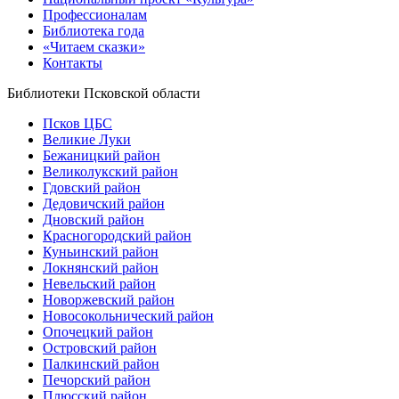
Профессионалам
Библиотека года
«Читаем сказки»
Контакты
Библиотеки Псковской области
Псков ЦБС
Великие Луки
Бежаницкий район
Великолукский район
Гдовский район
Дедовичский район
Дновский район
Красногородский район
Куньинский район
Локнянский район
Невельский район
Новоржевский район
Новосокольнический район
Опочецкий район
Островский район
Палкинский район
Печорский район
Плюсский район