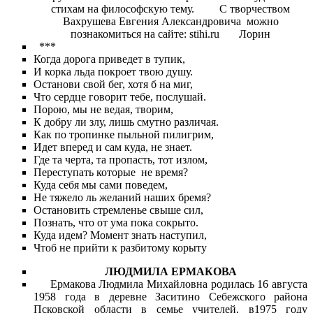
стихам на философскую тему. С творчеством
Вахрушева Евгения Александровича можно
познакомиться на сайте: stihi.ru Лорин
***
Когда дорога приведет в тупик,
И корка льда покроет твою душу.
Останови свой бег, хотя б на миг,
Что сердце говорит тебе, послушай.
Порою, мы не ведая, творим,
К добру ли злу, лишь смутно различая.
Как по тропинке пыльной пилигрим,
Идет вперед и сам куда, не знает.
Где та черта, та пропасть, тот излом,
Переступать которые не время?
Куда себя мы сами поведем,
Не тяжело ль желаний наших бремя?
Остановить стремленье свыше сил,
Познать, что от ума пока сокрыто.
Куда идем? Момент знать наступил,
Чтоб не прийти к разбитому корыту
ЛЮДМИЛА ЕРМАКОВА
Ермакова Людмила Михайловна родилась 16 августа
1958 года в деревне Заситино Себежского района
Псковской области в семье учителей, в1975 году