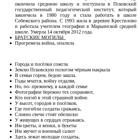
окончила среднюю школу и поступила в Псковский
государственный педагогический институт, который
закончила в 1980 году и стала работать в школе
Себежского района. С 1993 жила в деревне Крестилово
и работала учителем географии в Марьинской средней
школе. Умерла 14 октября 2012 года.
БРАТСКИЕ МОГИЛЫ
Прогремела война, опалила
Города и посёлки сожгла
Землю Псковскую пологом чёрным накрыла
В семьи горем, бедою зашла.
Годы мчатся, войну отдаляя,
Но, по- прежнему, в каждой семье
Фотографии бережно тех сохраняют,
Кто погиб в этой страшной войне.
У высот, городов и посёлков,
Где погибли солдаты сражаясь,
Словно свечи стоят обелиски
У живущих в сердцах отражаясь.
Им цветы, и венки, и букеты
Им звучит и военный салют
Здесь лежат молодые солдаты,