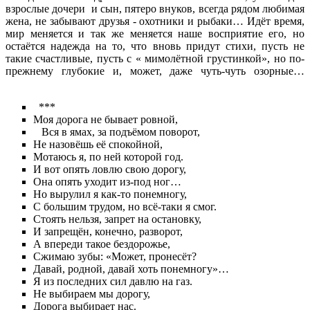
взрослые дочери и сын, пятеро внуков, всегда рядом любимая
жена, не забывают друзья - охотники и рыбаки… Идёт время,
мир меняется и так же меняется наше восприятие его, но
остаётся надежда на то, что вновь придут стихи, пусть не
такие счастливые, пусть с « мимолётной грустинкой», но по-
прежнему глубокие и, может, даже чуть-чуть озорные…
***
Моя дорога не бывает ровной,
Вся в ямах, за подъёмом поворот,
Не назовёшь её спокойной,
Мотаюсь я, по ней которой год.
И вот опять ловлю свою дорогу,
Она опять уходит из-под ног…
Но вырулил я как-то понемногу,
С большим трудом, но всё-таки я смог.
Стоять нельзя, запрет на остановку,
И запрещён, конечно, разворот,
А впереди такое бездорожье,
Сжимаю зубы: «Может, пронесёт?
Давай, родной, давай хоть понемногу»…
Я из последних сил давлю на газ.
Не выбираем мы дорогу,
Дорога выбирает нас.