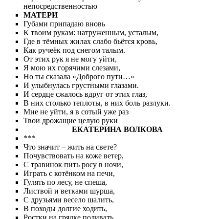
непосредственностью
МАТЕРИ
Губами припадаю вновь
К твоим рукам: натруженным, усталым,
Где в тёмных жилах слабо бьётся кровь,
Как ручеёк под снегом талым.
От этих рук я не могу уйти,
Я мою их горячими слезами,
Но ты сказала «Доброго пути…»
И улыбнулась грустными глазами.
И сердце сжалось вдруг от этих глаз,
В них столько теплоты, в них боль разлуки.
Мне не уйти, я в сотый уже раз
Твои дрожащие целую руки
ЕКАТЕРИНА ВОЛКОВА
***
Что значит – жить на свете?
Почувствовать на коже ветер,
С травинок пить росу в ночи,
Играть с котёнком на печи,
Гулять по лесу, не спеша,
Листвой и ветками шурша,
С друзьями весело шалить,
В походы долгие ходить,
Ростки на грядке поливать,