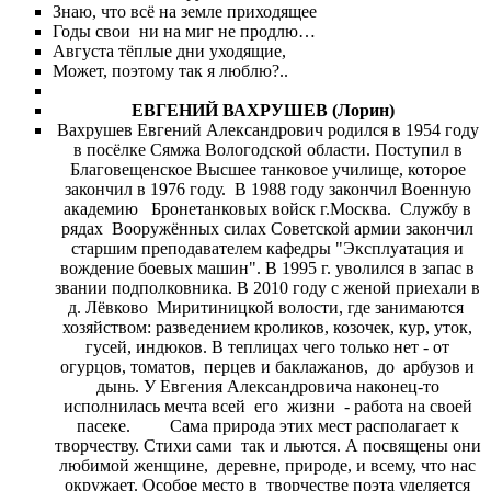
Знаю, что всё на земле приходящее
Годы свои ни на миг не продлю…
Августа тёплые дни уходящие,
Может, поэтому так я люблю?..
ЕВГЕНИЙ ВАХРУШЕВ (Лорин)
Вахрушев Евгений Александрович родился в 1954 году
в посёлке Сямжа Вологодской области. Поступил в
Благовещенское Высшее танковое училище, которое
закончил в 1976 году. В 1988 году закончил Военную
академию Бронетанковых войск г.Москва. Службу в
рядах Вооружённых силах Советской армии закончил
старшим преподавателем кафедры "Эксплуатация и
вождение боевых машин". В 1995 г. уволился в запас в
звании подполковника. В 2010 году с женой приехали в
д. Лёвково Миритиницкой волости, где занимаются
хозяйством: разведением кроликов, козочек, кур, уток,
гусей, индюков. В теплицах чего только нет - от
огурцов, томатов, перцев и баклажанов, до арбузов и
дынь. У Евгения Александровича наконец-то
исполнилась мечта всей его жизни - работа на своей
пасеке. Сама природа этих мест располагает к
творчеству. Стихи сами так и льются. А посвящены они
любимой женщине, деревне, природе, и всему, что нас
окружает. Особое место в творчестве поэта уделяется