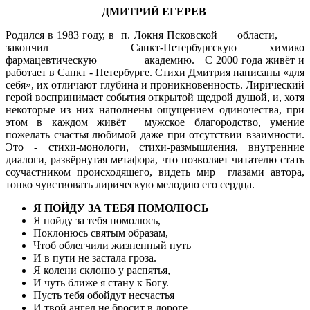
ДМИТРИЙ ЕГЕРЕВ
Родился в 1983 году, в п. Локня Псковской области,
закончил Санкт-Петербургскую химико
фармацевтическую академию. С 2000 года живёт и
работает в Санкт - Петербурге. Стихи Дмитрия написаны «для
себя», их отличают глубина и проникновенность. Лирический
герой воспринимает события открытой щедрой душой, и, хотя
некоторые из них наполнены ощущением одиночества, при
этом в каждом живёт мужское благородство, умение
пожелать счастья любимой даже при отсутствии взаимности.
Это - стихи-монологи, стихи-размышления, внутренние
диалоги, развёрнутая метафора, что позволяет читателю стать
соучастником происходящего, видеть мир глазами автора,
тонко чувствовать лирическую мелодию его сердца.
Я ПОЙДУ ЗА ТЕБЯ ПОМОЛЮСЬ
Я пойду за тебя помолюсь,
Поклонюсь святым образам,
Чтоб облегчили жизненный путь
И в пути не застала гроза.
Я колени склоню у распятья,
И чуть ближе я стану к Богу.
Пусть тебя обойдут несчастья
И твой ангел не бросит в дороге...