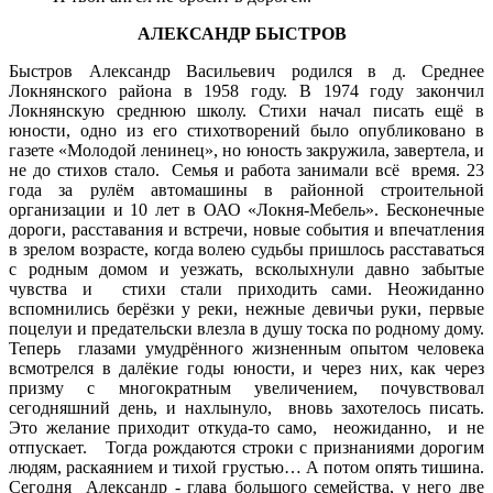
АЛЕКСАНДР БЫСТРОВ
Быстров Александр Васильевич родился в д. Среднее
Локнянского района в 1958 году. В 1974 году закончил
Локнянскую среднюю школу. Стихи начал писать ещё в
юности, одно из его стихотворений было опубликовано в
газете «Молодой ленинец», но юность закружила, завертела, и
не до стихов стало. Семья и работа занимали всё время. 23
года за рулём автомашины в районной строительной
организации и 10 лет в ОАО «Локня-Мебель». Бесконечные
дороги, расставания и встречи, новые события и впечатления
в зрелом возрасте, когда волею судьбы пришлось расставаться
с родным домом и уезжать, всколыхнули давно забытые
чувства и стихи стали приходить сами. Неожиданно
вспомнились берёзки у реки, нежные девичьи руки, первые
поцелуи и предательски влезла в душу тоска по родному дому.
Теперь глазами умудрённого жизненным опытом человека
всмотрелся в далёкие годы юности, и через них, как через
призму с многократным увеличением, почувствовал
сегодняшний день, и нахлынуло, вновь захотелось писать.
Это желание приходит откуда-то само, неожиданно, и не
отпускает. Тогда рождаются строки с признаниями дорогим
людям, раскаянием и тихой грустью… А потом опять тишина.
Сегодня Александр - глава большого семейства, у него две