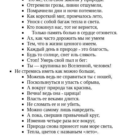
Отгремели грозы, ливни отшумели,
Помрачнели дни и ночи потемнели.
Как короткий миг, промчалось лето,
Унося с собой багаж тепла и света.
Кто покинул нас, тот не вернется,
Только память болью в сердце отзовется.
Ах, как часто дорожить мы не умеем
Тем, что в жизни ценного имеем.
Каждый день в природе - это благость,
Будь то солнце, снег иль слякоть.
Стоп! Умерь свой пыл и бег:
Ты — крупинка во Вселенной, человек!
Не стремись иметь как можно больше,
Можешь ведь не справиться ты с ношей,
Поскользнуться и упасть с обрыва,
А вокруг природа так красива,
Вечна! ведь она - царица!
Власть ее веками длится.
Не сломать ее и не убить,
Можно самому лишь навредить.
А пока, свершив привычный круг,
Изменив четыре раза все вокруг,
Природа снова принесет нам море света,
Тепла, цветов с названьем «лето».