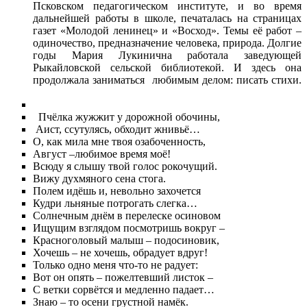
Псковском педагогическом институте, и во время
дальнейшей работы в школе, печаталась на страницах
газет «Молодой ленинец» и «Восход». Темы её работ –
одиночество, предназначение человека, природа. Долгие
годы Мария Лукинична работала заведующей
Рыкайловской сельской библиотекой. И здесь она
продолжала заниматься любимым делом: писать стихи.
Пчёлка жужжит у дорожной обочины,
Аист, ссутулясь, обходит жнивьё…
О, как мила мне твоя озабоченность,
Август –любимое время моё!
Всюду я слышу твой голос рокочущий.
Вижу духмяного сена стога.
Полем идёшь и, невольно захочется
Кудри льняные потрогать слегка…
Солнечным днём в перелеске осиновом
Ищущим взглядом посмотришь вокруг –
Красноголовый малыш – подосиновик,
Хочешь – не хочешь, обрадует вдруг!
Только одно меня что-то не радует:
Вот он опять – пожелтевший листок –
С ветки сорвётся и медленно падает…
Знаю – то осени грустной намёк.