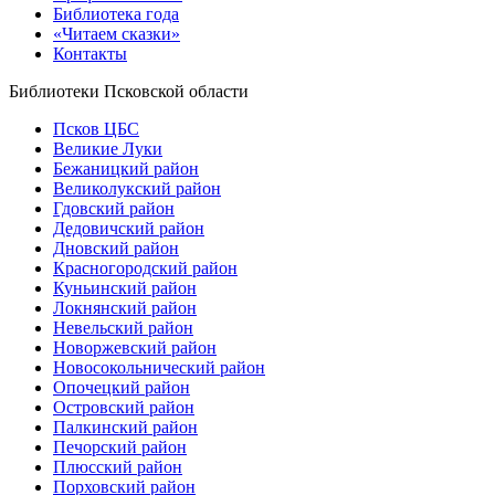
Библиотека года
«Читаем сказки»
Контакты
Библиотеки Псковской области
Псков ЦБС
Великие Луки
Бежаницкий район
Великолукский район
Гдовский район
Дедовичский район
Дновский район
Красногородский район
Куньинский район
Локнянский район
Невельский район
Новоржевский район
Новосокольнический район
Опочецкий район
Островский район
Палкинский район
Печорский район
Плюсский район
Порховский район