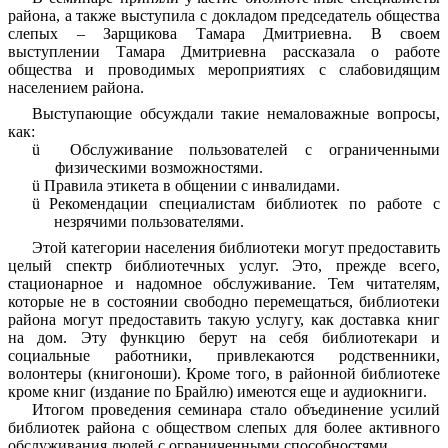
района, а также выступила с докладом председатель общества
слепых – Зарщикова Тамара Дмитриевна. В своем
выступлении Тамара Дмитриевна рассказала о работе
общества и проводимых мероприятиях с слабовидящим
населением района.
Выступающие обсуждали такие немаловажные вопросы,
как:
ü
Обслуживание пользователей с ограниченными
физическими возможностями.
ü
Правила этикета в общении с инвалидами.
ü
Рекомендации специалистам библиотек по работе с
незрячими пользователями.
Этой категории населения библиотеки могут предоставить
целый спектр библиотечных услуг. Это, прежде всего,
стационарное и надомное обслуживание. Тем читателям,
которые не в состоянии свободно перемещаться, библиотеки
района могут предоставить такую услугу, как доставка книг
на дом. Эту функцию берут на себя библиотекари и
социальные работники, привлекаются родственники,
волонтеры (книгоноши). Кроме того, в районной библиотеке
кроме книг (издание по Брайлю) имеются еще и аудиокниги.
Итогом проведения семинара стало объединение усилий
библиотек района с обществом слепых для более активного
обслуживания людей с ограниченными способностями.