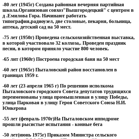
-80 лет (1945г) Создана районная вечерняя партийная
школа.Организован совхоз"Вышгородецкий" с центром в
д .Емилова Гора. Начинают работать
типография,радиоузел, две столовые, пекарня, больница,
аптека, детский сад на 50 мест.
-75 лет (1950г) Проведена сельскохозяйственная выставка,
в которой участвовало 32 колхоза,. Проведен праздник
песни, в котором приняло участие 800 человек.
-65 лнт (1960г) Построена городская баня на 50 мест
-60 лет (1965г) Пыталовский район восстановлен в
границах 1959 г.
-60 лет (23 апреля 1965 г) По решению исполкома
Пыталовского городского Совета депутатов трудящихся
переименованы улица промышленная в улицу Победы,
улица Парковая в улицу Героя Советского Союза Н.И.
Юнкерова
-55 лет (февраль 1970г)На Пыталовском ипподроме
прошли рысистые испытания - конные бега
-50 лет(июнь 1975г) Приказом Министра сельского