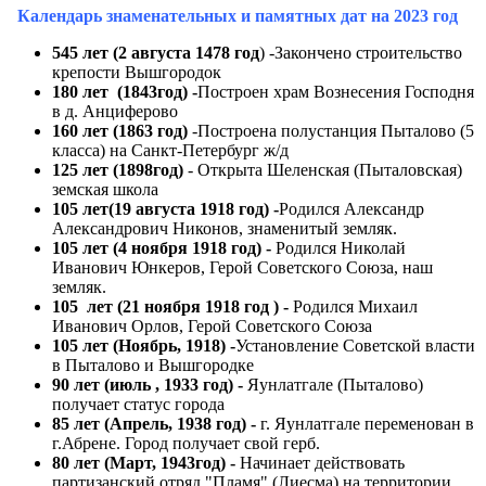
Календарь знаменательных и памятных дат на 2023 год
545 лет (2 августа 1478 год
) -Закончено строительство
крепости Вышгородок
180 лет (1843год) -
Построен храм Вознесения Господня
в д. Анциферово
160 лет (1863 год)
-Построена полустанция Пыталово (5
класса) на Санкт-Петербург ж/д
125 лет (1898год)
- Открыта Шеленская (Пыталовская)
земская школа
105 лет(19 августа 1918 год) -
Родился Александр
Александрович Никонов, знаменитый земляк.
105 лет (4 ноября 1918 год) -
Родился Николай
Иванович Юнкеров, Герой Советского Союза, наш
земляк.
105 лет (21 ноября 1918 год ) -
Родился Михаил
Иванович Орлов, Герой Советского Союза
105 лет (Ноябрь, 1918) -
Установление Советской власти
в Пыталово и Вышгородке
90 лет (июль , 1933 год) -
Яунлатгале (Пыталово)
получает статус города
85 лет (Апрель, 1938 год) -
г. Яунлатгале переменован в
г.Абрене. Город получает свой герб.
80 лет (Март, 1943год) -
Начинает действовать
партизанский отряд "Пламя" (Лиесма) на территории