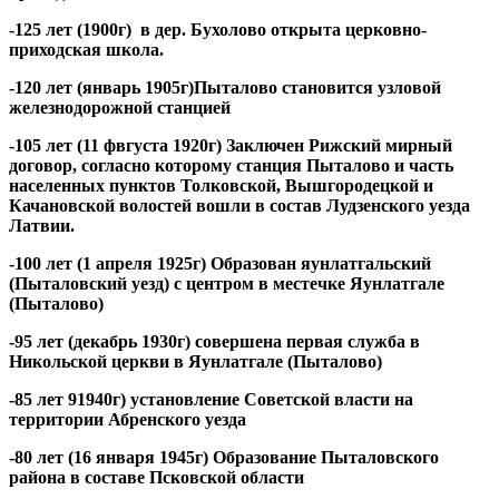
-125 лет (1900г) в дер. Бухолово открыта церковно-
приходская школа.
-120 лет (январь 1905г)Пыталово становится узловой
железнодорожной станцией
-105 лет (11 фвгуста 1920г) Заключен Рижский мирный
договор, согласно которому станция Пыталово и часть
населенных пунктов Толковской, Вышгородецкой и
Качановской волостей вошли в состав Лудзенского уезда
Латвии.
-100 лет (1 апреля 1925г) Образован яунлатгальский
(Пыталовский уезд) с центром в местечке Яунлатгале
(Пыталово)
-95 лет (декабрь 1930г) совершена первая служба в
Никольской церкви в Яунлатгале (Пыталово)
-85 лет 91940г) установление Советской власти на
территории Абренского уезда
-80 лет (16 января 1945г) Образование Пыталовского
района в составе Псковской области