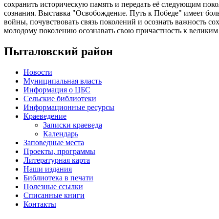
сохранить историческую память и передать её следующим пок
сознания. Выставка "Освобождение. Путь к Победе" имеет бол
войны, почувствовать связь поколений и осознать важность с
молодому поколению осознавать свою причастность к великим
Пыталовский район
Новости
Муниципальная власть
Информация о ЦБС
Сельские библиотеки
Информационные ресурсы
Краеведение
Записки краеведа
Календарь
Заповедные места
Проекты, программы
Литературная карта
Наши издания
Библиотека в печати
Полезные ссылки
Списанные книги
Контакты