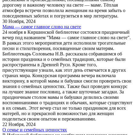
дорогому и важному человеку на свете — маме. Тёплая
атмосфера встречи позволила женщинам на время забыть о
повседневных заботах и погрузиться в мир литературы.
30 Ноября, 2024
Мама — самое главное слово на свете
24 ноября в Киршинской библиотеке состоялся праздничный
вечер под названием "Мама — самое главное слово на свете".
В рамках этого мероприятия дети исполнили трогательные
песни и стихотворения, посвященные своим матерям.
Библиотекарь Соловьева Н.В. рассказала собравшимся об
истории праздника и о семейных традициях, которые были
распространены в Древней Руси. Кроме того,
присутствующие узнали, как этот день отмечается в других
странах мира. Конкурсная программа вечера включала
викторину, в которой мамы и бабушки смогли проверить свои
знания о семейных ценностях. Также был проведен конкурс
на лучшее знание пословиц, а также шуточные загадки. За
праздничным столом мамы и бабушки делились своими
воспоминаниями о традициях и обычаях, которые существуют
в их семьях. Этот вечер стал не только праздником для всех
матерей, но и прекрасной возможностью для женщин
поделиться своим опытом и переживаниями.
22 Ноября, 2024
О семье и семейных ценностях