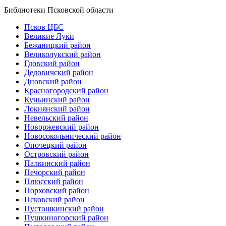
Библиотеки Псковской области
Псков ЦБС
Великие Луки
Бежаницкий район
Великолукский район
Гдовский район
Дедовичский район
Дновский район
Красногородский район
Куньинский район
Локнянский район
Невельский район
Новоржевский район
Новосокольнический район
Опочецкий район
Островский район
Палкинский район
Печорский район
Плюсский район
Порховский район
Псковский район
Пустошкинский район
Пушкиногорский район