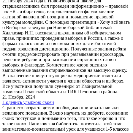
21 ноября 2024 года в Новоизборской школе для
старшеклассников был проведён информационно – правовой
час «Я - избиратель», направленный на формирование
активной жизненной позиции и повышение правовой
культуры молодёжи. С помощью презентации «Хочу всё знать
о Выборах» заведующая Новоизборской библиотекой
Халласаар И.Н. рассказала школьникам об избирательном
праве, принципах проведения выборов в России, а также о
формах голосования и о возможностях для избирателей
подачи заявления дистанционно. Полученные знания ребята
смогли продемонстрировать при разгадывании кроссворда,
решении ребусов и при нахождении спрятанных слов о
выборах в филворде. Компетентное жюри оценило
выполненные задания старшеклассников на высшую оценку.
В заключение присутствующие на мероприятии отметили
важность активности участия в жизни общества и выборах.
Все участники получили сувениры от Избирательной
комиссии Псковской области и ТИК Печорского района.
21 Ноября, 2024
Поделись улыбкою своей
С раннего возраста детям необходимо прививать навыки
вежливого поведения. Важно научить их доброте, осознанию
своих поступков и пониманию того, что такое хорошо и что
такое плохо. Паниковская библиотека посвятила этой теме
занимательно-познавательный урок для учащихся 1-5 классов