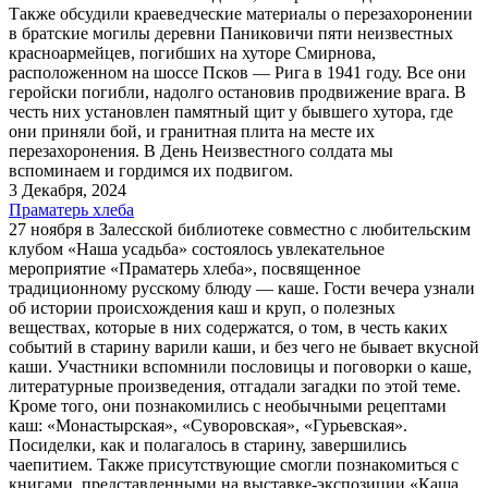
Также обсудили краеведческие материалы о перезахоронении
в братские могилы деревни Паниковичи пяти неизвестных
красноармейцев, погибших на хуторе Смирнова,
расположенном на шоссе Псков — Рига в 1941 году. Все они
геройски погибли, надолго остановив продвижение врага. В
честь них установлен памятный щит у бывшего хутора, где
они приняли бой, и гранитная плита на месте их
перезахоронения. В День Неизвестного солдата мы
вспоминаем и гордимся их подвигом.
3 Декабря, 2024
Праматерь хлеба
27 ноября в Залесской библиотеке совместно с любительским
клубом «Наша усадьба» состоялось увлекательное
мероприятие «Праматерь хлеба», посвященное
традиционному русскому блюду — каше. Гости вечера узнали
об истории происхождения каш и круп, о полезных
веществах, которые в них содержатся, о том, в честь каких
событий в старину варили каши, и без чего не бывает вкусной
каши. Участники вспомнили пословицы и поговорки о каше,
литературные произведения, отгадали загадки по этой теме.
Кроме того, они познакомились с необычными рецептами
каш: «Монастырская», «Суворовская», «Гурьевская».
Посиделки, как и полагалось в старину, завершились
чаепитием. Также присутствующие смогли познакомиться с
книгами, представленными на выставке-экспозиции «Каша