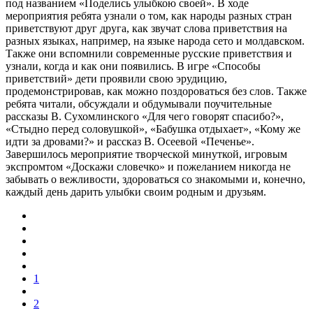
под названием «Поделись улыбкою своей». В ходе
мероприятия ребята узнали о том, как народы разных стран
приветствуют друг друга, как звучат слова приветствия на
разных языках, например, на языке народа сето и молдавском.
Также они вспомнили современные русские приветствия и
узнали, когда и как они появились. В игре «Способы
приветствий» дети проявили свою эрудицию,
продемонстрировав, как можно поздороваться без слов. Также
ребята читали, обсуждали и обдумывали поучительные
рассказы В. Сухомлинского «Для чего говорят спасибо?»,
«Стыдно перед соловушкой», «Бабушка отдыхает», «Кому же
идти за дровами?» и рассказ В. Осеевой «Печенье».
Завершилось мероприятие творческой минуткой, игровым
экспромтом «Доскажи словечко» и пожеланием никогда не
забывать о вежливости, здороваться со знакомыми и, конечно,
каждый день дарить улыбки своим родным и друзьям.
1
2