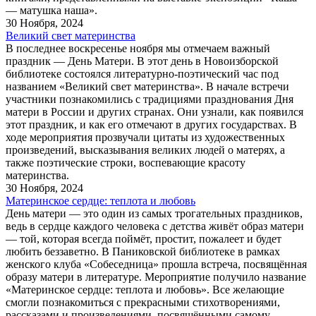
— матушка наша».
30 Ноября, 2024
Великий свет материнства
В последнее воскресенье ноября мы отмечаем важный
праздник — День Матери. В этот день в Новоизборской
библиотеке состоялся литературно-поэтический час под
названием «Великий свет материнства». В начале встречи
участники познакомились с традициями празднования Дня
матери в России и других странах. Они узнали, как появился
этот праздник, и как его отмечают в других государствах. В
ходе мероприятия прозвучали цитаты из художественных
произведений, высказывания великих людей о матерях, а
также поэтические строки, воспевающие красоту
материнства.
30 Ноября, 2024
Материнское сердце: теплота и любовь
День матери — это один из самых трогательных праздников,
ведь в сердце каждого человека с детства живёт образ матери
— той, которая всегда поймёт, простит, пожалеет и будет
любить беззаветно. В Паниковской библиотеке в рамках
женского клуба «Собеседница» прошла встреча, посвящённая
образу матери в литературе. Мероприятие получило название
«Материнское сердце: теплота и любовь». Все желающие
смогли познакомиться с прекрасными стихотворениями,
рассказами и произведениями, посвящёнными самому