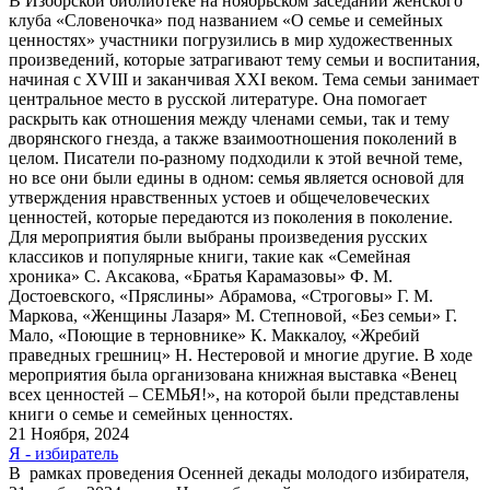
В Изборской библиотеке на ноябрьском заседании женского
клуба «Словеночка» под названием «О семье и семейных
ценностях» участники погрузились в мир художественных
произведений, которые затрагивают тему семьи и воспитания,
начиная с XVIII и заканчивая XXI веком. Тема семьи занимает
центральное место в русской литературе. Она помогает
раскрыть как отношения между членами семьи, так и тему
дворянского гнезда, а также взаимоотношения поколений в
целом. Писатели по-разному подходили к этой вечной теме,
но все они были едины в одном: семья является основой для
утверждения нравственных устоев и общечеловеческих
ценностей, которые передаются из поколения в поколение.
Для мероприятия были выбраны произведения русских
классиков и популярные книги, такие как «Семейная
хроника» С. Аксакова, «Братья Карамазовы» Ф. М.
Достоевского, «Пряслины» Абрамова, «Строговы» Г. М.
Маркова, «Женщины Лазаря» М. Степновой, «Без семьи» Г.
Мало, «Поющие в терновнике» К. Маккалоу, «Жребий
праведных грешниц» Н. Нестеровой и многие другие. В ходе
мероприятия была организована книжная выставка «Венец
всех ценностей – СЕМЬЯ!», на которой были представлены
книги о семье и семейных ценностях.
21 Ноября, 2024
Я - избиратель
В рамках проведения Осенней декады молодого избирателя,