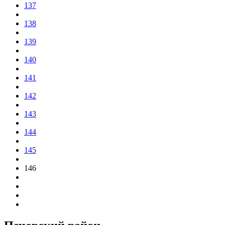
137
138
139
140
141
142
143
144
145
146