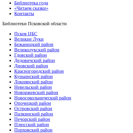
Библиотека года
«Читаем сказки»
Контакты
Библиотеки Псковской области
Псков ЦБС
Великие Луки
Бежаницкий район
Великолукский район
Гдовский район
Дедовичский район
Дновский район
Красногородский район
Куньинский район
Локнянский район
Невельский район
Новоржевский район
Новосокольнический район
Опочецкий район
Островский район
Палкинский район
Печорский район
Плюсский район
Порховский район