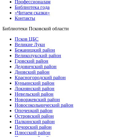
Профессионалам
Библиотека года
«Читаем сказки»
Контакты
Библиотеки Псковской области
Псков ЦБС
Великие Луки
Бежаницкий район
Великолукский район
Гдовский район
Дедовичский район
Дновский район
Красногородский район
Куньинский район
Локнянский район
Невельский район
Новоржевский район
Новосокольнический район
Опочецкий район
Островский район
Палкинский район
Печорский район
Плюсский район