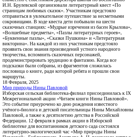
И.Н. Брулевской организовали литературный квест «По
страницам любимых сказок». Участникам предстояло
отправиться в увлекательное путешествие за несметными
сокровищами. В ходе квеста дети побывали на шести
сказочных станциях: «Мудрые изречения из басен Крылова»,
«Волшебные предметы», «Пазлы литературных героев»,
«Буквенные пазлы», «Сказки Пушкина» и «Литературная
викторина». На каждой из них участникам предстояло
проявить свои знания произведений устного народного
творчества, вспомнить сказочных персонажей,
продемонстрировать эрудицию и фантазию. Когда все
подсказки были собраны, из фрагментов сложилась
пословица о книге, ради которой ребята и прошли свои
маршруты.
18 Февраля, 2025
Мир природы Нины Павловой
Изборская сельская библиотека-филиал присоединилась к IX
Межрегиональной акции «Читаем книги Нины Павловой».
Это событие приурочено ко дню рождения известного
учёного-биолога и детской писательницы Нины Михайловны
Павловой, а также к десятилетию детства в Российской
Федерации. 12 февраля в рамках акции в Изборской
библиотеке для воспитанников детского сада состоялся
литературно-экологический час «Мир природы Нины