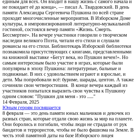
единым для всех. Он входит в нашу жизнь с самого начала и
не покидает её до конца», — писал А. Твардовский. В день
памяти Александра Сергеевича Пушкина по всей стране
проходят многочисленные мероприятия. В Изборском Доме
культуры, в импровизированной литературно-музыкальной
гостиной, состоялся вечер памяти «Жизнь. Смерть.
Бессмертие». На вечере участники говорили о творческом
наследии великого Поэта, читали его стихи и слушали
романсы на его стихи. Библиотекарь Изборской библиотеки
познакомила присутствующих с книгами, представленными
на книжной выставке «Бегут века, но Пушкин вечен!». Но
самым интересным было участие в играх, которые были
популярны в эпоху Пушкина: литературные, бальные и
подвижные. В них с удовольствием играют и взрослые, и
дети. Мы попробовали всё: буриме, шарады, центон. А также
сочиняли свои четверостишия. В конце вечера каждый из
участников попытался выразить свои чувства к Пушкину
одним словом: "Пушкин для меня - это ....."
14 Февраля, 2025
Юным героям посвящается
8 февраля — это день памяти юных мальчиков и девочек из
разных стран, которые отдали свою жизнь за мир на планете.
Они боролись и погибали, чтобы люди не страдали от рук
бандитов и террористов, чтобы не было фашизма на Земле. В
честь этой памятной даты на базе Изборского лицея