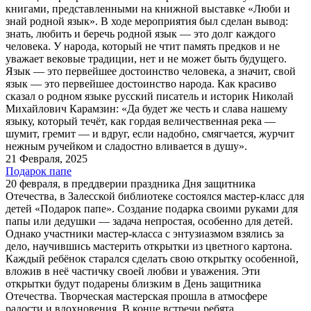
книгами, представленными на книжной выставке «Люби и
знай родной язык». В ходе мероприятия был сделан вывод:
знать, любить и беречь родной язык — это долг каждого
человека. У народа, который не чтит память предков и не
уважает вековые традиции, нет и не может быть будущего.
Язык — это первейшее достоинство человека, а значит, свой
язык — это первейшее достоинство народа. Как красиво
сказал о родном языке русский писатель и историк Николай
Михайлович Карамзин: «Да будет же честь и слава нашему
языку, который течёт, как гордая величественная река —
шумит, гремит — и вдруг, если надобно, смягчается, журчит
нежным ручейком и сладостно вливается в душу».
21 Февраля, 2025
Подарок папе
20 февраля, в преддверии праздника Дня защитника
Отечества, в Залесской библиотеке состоялся мастер-класс для
детей «Подарок папе». Создание подарка своими руками для
папы или дедушки — задача непростая, особенно для детей.
Однако участники мастер-класса с энтузиазмом взялись за
дело, научившись мастерить открытки из цветного картона.
Каждый ребёнок старался сделать свою открытку особенной,
вложив в неё частичку своей любви и уважения. Эти
открытки будут подарены близким в День защитника
Отечества. Творческая мастерская прошла в атмосфере
радости и вдохновения. В конце встречи ребята