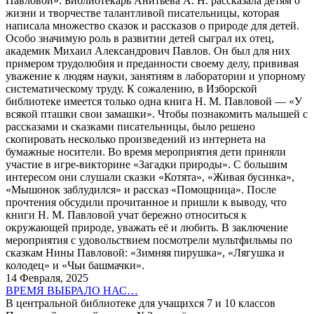
Павловой». Библиотекарь Анитьева А. Н. рассказала детям о
жизни и творчестве талантливой писательницы, которая
написала множество сказок и рассказов о природе для детей.
Особо значимую роль в развитии детей сыграл их отец,
академик Михаил Александрович Павлов. Он был для них
примером трудолюбия и преданности своему делу, прививая
уважение к людям науки, занятиям в лаборатории и упорному
систематическому труду. К сожалению, в Изборской
библиотеке имеется только одна книга Н. М. Павловой — «У
всякой пташки свои замашки». Чтобы познакомить малышей с
рассказами и сказками писательницы, было решено
скопировать несколько произведений из интернета на
бумажные носители. Во время мероприятия дети приняли
участие в игре-викторине «Загадки природы». С большим
интересом они слушали сказки «Котята», «Живая бусинка»,
«Мышонок заблудился» и рассказ «Помощница». После
прочтения обсудили прочитанное и пришли к выводу, что
книги Н. М. Павловой учат бережно относиться к
окружающей природе, уважать её и любить. В заключение
мероприятия с удовольствием посмотрели мультфильмы по
сказкам Нины Павловой: «Зимняя пирушка», «Лягушка и
колодец» и «Чьи башмачки».
14 Февраля, 2025
ВРЕМЯ ВЫБРАЛО НАС…
В центральной библиотеке для учащихся 7 и 10 классов