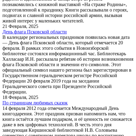
познакомились с книжной выставкой «На страже Родины»,
подготовленной к празднику. Книги рассказывали о героях,
подвигах и славной истории российской армии, вызывая
живой интерес у маленьких читателей.
21 Февраля, 2025
День флага Псковской области
В календаре региональных праздников появилась новая дата
— День флага Псковской области, который отмечается 20
февраля. В рамках этого события в Новоизборской
библиотеке состоялся информационный час. Библиотекарь
Халласаар И.Н. рассказала ребятам об истории возникновения
флага Псковской области и значении его символов. Этот
официальный символ нашего региона был зарегистрирован в
Государственном геральдическом регистре Российской
Федерации 20 февраля 2019 года на заседании
Геральдического совета при Президенте Российской
Федерации.
18 Февраля, 2025
По страницам любимых сказок
14 февраля 2012 года отмечается Международный День
книгодарения. Этот праздник призван напомнить нам, что
книга остаётся лучшим подарком, и её ценность не снижается
даже в век цифровых технологий. В честь этого дня
заведующая Киршинской библиотекой Н.В. Соловьева
совместно с советником директора школы по воспитанию