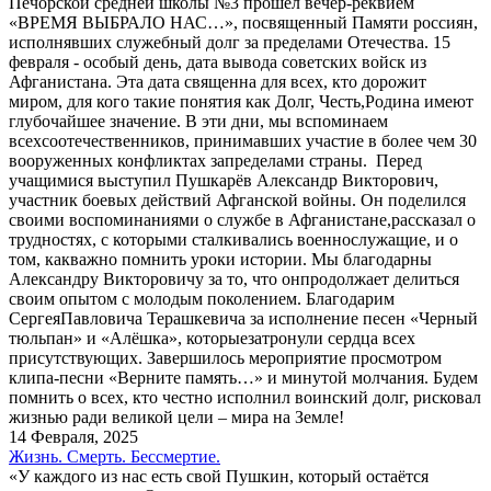
Печорской средней школы №3 прошёл вечер-реквием
«ВРЕМЯ ВЫБРАЛО НАС…», посвященный Памяти россиян,
исполнявших служебный долг за пределами Отечества. 15
февраля - особый день, дата вывода советских войск из
Афганистана. Эта дата священна для всех, кто дорожит
миром, для кого такие понятия как Долг, Честь,Родина имеют
глубочайшее значение. В эти дни, мы вспоминаем
всехсоотечественников, принимавших участие в более чем 30
вооруженных конфликтах запределами страны. Перед
учащимися выступил Пушкарёв Александр Викторович,
участник боевых действий Афганской войны. Он поделился
своими воспоминаниями о службе в Афганистане,рассказал о
трудностях, с которыми сталкивались военнослужащие, и о
том, какважно помнить уроки истории. Мы благодарны
Александру Викторовичу за то, что онпродолжает делиться
своим опытом с молодым поколением. Благодарим
СергеяПавловича Терашкевича за исполнение песен «Черный
тюльпан» и «Алёшка», которыезатронули сердца всех
присутствующих. Завершилось мероприятие просмотром
клипа-песни «Верните память…» и минутой молчания. Будем
помнить о всех, кто честно исполнил воинский долг, рисковал
жизнью ради великой цели – мира на Земле!
14 Февраля, 2025
Жизнь. Смерть. Бессмертие.
«У каждого из нас есть свой Пушкин, который остаётся