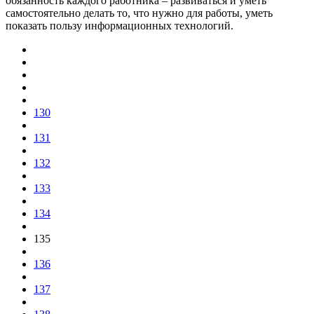
обязанность каждого работника – развиваться и уметь
самостоятельно делать то, что нужно для работы, уметь
показать пользу информационных технологий.
130
131
132
133
134
135
136
137