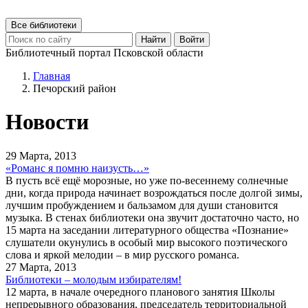
Все библиотеки
Найти
Войти
Библиотечный портал Псковской области
Главная
Печорский район
Новости
29 Марта, 2013
«Романс я помню наизусть…»
В пусть всё ещё морозные, но уже по-весеннему солнечные
дни, когда природа начинает возрождаться после долгой зимы,
лучшим пробуждением и бальзамом для души становится
музыка. В стенах библиотеки она звучит достаточно часто, но
15 марта на заседании литературного общества «Познание»
слушатели окунулись в особый мир высокого поэтического
слова и яркой мелодии – в мир русского романса.
27 Марта, 2013
Библиотеки – молодым избирателям!
12 марта, в начале очередного планового занятия Школы
непрерывного образования, председатель территориальной