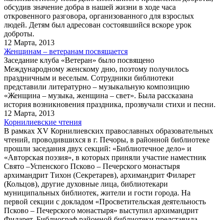
обсудив значение добра в нашей жизни в ходе часа
откровенного разговора, организованного для взрослых
людей. Детям был адресован состоявшийся вскоре урок
доброты.
12 Марта, 2013
Женщинам – ветеранам посвящается
Заседание клуба «Ветеран» было посвящено
Международному женскому дню, поэтому получилось
праздничным и веселым. Сотрудники библиотеки
представили литературно – музыкальную композицию
«Женщина – музыка, женщина – свет». Была рассказана
история возникновения праздника, прозвучали стихи и песни.
12 Марта, 2013
Корнилиевские чтения
В рамках ХV Корнилиевских православных образовательных
чтений, проводившихся в г. Печоры, в районной библиотеке
прошли заседания двух секций: «Библиотечное дело» и
«Авторская поэзия», в которых приняли участие наместник
Свято –Успенского Псково – Печерского монастыря
архимандрит Тихон (Секретарев), архимандрит Филарет
(Кольцов), другие духовные лица, библиотекари
муниципальных библиотек, жители и гости города. На
первой секции с докладом «Просветительская деятельность
Псково – Печерского монастыря» выступил архимандрит
Филарет. Библиограф районной библиотеки представила