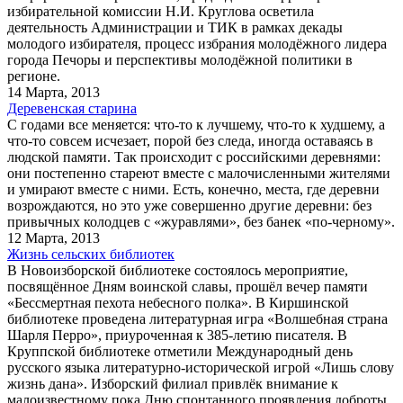
избирательной комиссии Н.И. Круглова осветила
деятельность Администрации и ТИК в рамках декады
молодого избирателя, процесс избрания молодёжного лидера
города Печоры и перспективы молодёжной политики в
регионе.
14 Марта, 2013
Деревенская старина
С годами все меняется: что-то к лучшему, что-то к худшему, а
что-то совсем исчезает, порой без следа, иногда оставаясь в
людской памяти. Так происходит с российскими деревнями:
они постепенно стареют вместе с малочисленными жителями
и умирают вместе с ними. Есть, конечно, места, где деревни
возрождаются, но это уже совершенно другие деревни: без
привычных колодцев с «журавлями», без банек «по-черному».
12 Марта, 2013
Жизнь сельских библиотек
В Новоизборской библиотеке состоялось мероприятие,
посвящённое Дням воинской славы, прошёл вечер памяти
«Бессмертная пехота небесного полка». В Киршинской
библиотеке проведена литературная игра «Волшебная страна
Шарля Перро», приуроченная к 385-летию писателя. В
Круппской библиотеке отметили Международный день
русского языка литературно-исторической игрой «Лишь слову
жизнь дана». Изборский филиал привлёк внимание к
малоизвестному пока Дню спонтанного проявления доброты,