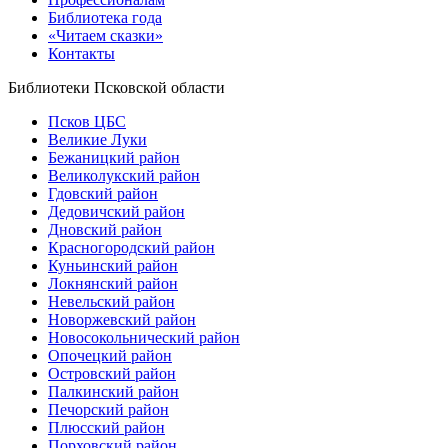
Библиотека года
«Читаем сказки»
Контакты
Библиотеки Псковской области
Псков ЦБС
Великие Луки
Бежаницкий район
Великолукский район
Гдовский район
Дедовичский район
Дновский район
Красногородский район
Куньинский район
Локнянский район
Невельский район
Новоржевский район
Новосокольнический район
Опочецкий район
Островский район
Палкинский район
Печорский район
Плюсский район
Порховский район