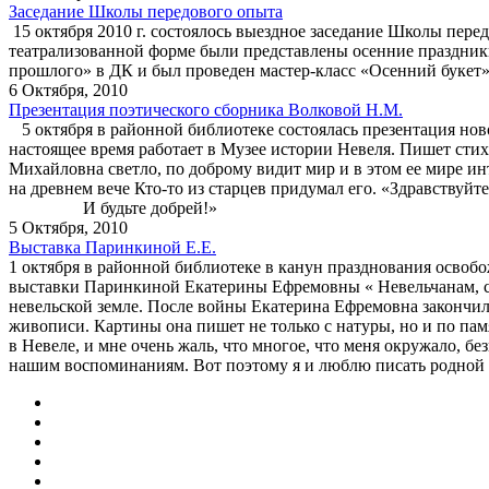
Заседание Школы передового опыта
15 октября 2010 г. состоялось выездное заседание Школы перед
театрализованной форме были представлены осенние праздник
прошлого» в ДК и был проведен мастер-класс «Осенний букет»
6 Октября, 2010
Презентация поэтического сборника Волковой Н.М.
5 октября в районной библиотеке состоялась презентация но
настоящее время работает в Музее истории Невеля. Пишет стихи
Михайловна светло, по доброму видит мир и в этом ее мире и
на древнем вече Кто-то из старцев придумал его. «Здравств
И будьте добрей!»
5 Октября, 2010
Выставка Паринкиной Е.Е.
1 октября в районной библиотеке в канун празднования освоб
выставки Паринкиной Екатерины Ефремовны « Невельчанам, с 
невельской земле. После войны Екатерина Ефремовна закончил
живописи. Картины она пишет не только с натуры, но и по памя
в Невеле, и мне очень жаль, что многое, что меня окружало, 
нашим воспоминаниям. Вот поэтому я и люблю писать родной 