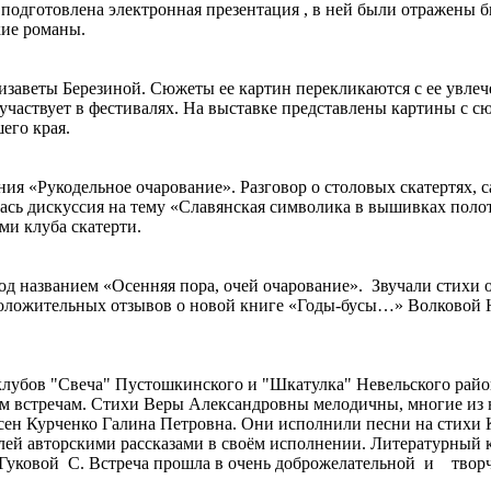
подготовлена электронная презентация , в ней были отражены би
кие романы.
лизаветы Березиной. Сюжеты ее картин перекликаются с ее увле
в, участвует в фестивалях. На выставке представлены картины 
его края.
ания «Рукодельное очарование». Разговор о столовых скатертях,
лась дискуссия на тему «Славянская символика в вышивках поло
ми клуба скатерти.
под названием «Осенняя пора, очей очарование». Звучали стихи 
оложительных отзывов о новой книге «Годы-бусы…» Волковой Н
 клубов "Свеча" Пустошкинского и "Шкатулка" Невельского райо
м встречам. Стихи Веры Александровны мелодичны, многие из н
н Курченко Галина Петровна. Они исполнили песни на стихи Ко
елей авторскими рассказами в своём исполнении. Литературный 
 Гуковой С. Встреча прошла в очень доброжелательной и творч