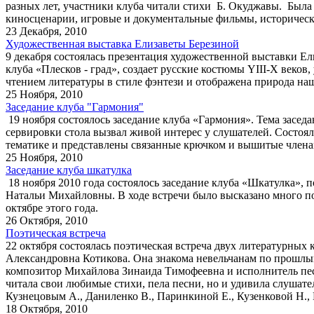
разных лет, участники клуба читали стихи Б. Окуджавы. Была 
киносценарии, игровые и документальные фильмы, историчес
23 Декабря, 2010
Художественная выставка Елизаветы Березиной
9 декабря состоялась презентация художественнoй выставки Е
клуба «Плесков - град», создает русские костюмы YIII-X веко
чтением литературы в стиле фэнтези и отображена природа наш
25 Ноября, 2010
Заседание клуба "Гармония"
19 ноября состоялось заседание клуба «Гармония». Тема засед
сервировки стола вызвал живой интерес у слушателей. Состоя
тематике и представлены связанные крючком и вышитые члена
25 Ноября, 2010
Заседание клуба шкатулка
18 ноября 2010 года состоялось заседание клуба «Шкатулка», 
Натальи Михайловны. В ходе встречи было высказано много п
октябре этого года.
26 Октября, 2010
Поэтическая встреча
22 октября состоялась поэтическая встреча двух литературных
Александровна Котикова. Она знакома невельчанам по прошлы
композитор Михайлова Зинаида Тимофеевна и исполнитель песе
читала свои любимые стихи, пела песни, но и удивила слушат
Кузнецовым А., Даниленко В., Паринкиной Е., Кузенковой Н.,
18 Октября, 2010