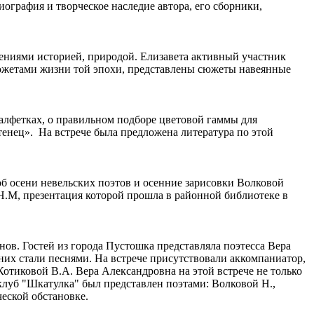
ография и творческое наследие автора, его сборники,
чениями историей, природой. Елизавета активный участник
с сюжетами жизни той эпохи, представлены сюжеты навеянные
 салфетках, о правильном подборе цветовой гаммы для
тенец». На встрече была предложена литература по этой
об осени невельских поэтов и осенние зарисовки Волковой
.М, презентация которой прошла в районной библиотеке в
нов. Гостей из города Пустошка представляла поэтесса Вера
их стали песнями. На встрече присутствовали аккомпаниатор,
тиковой В.А. Вера Александровна на этой встрече не только
клуб "Шкатулка" был представлен поэтами: Волковой Н.,
еской обстановке.