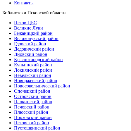
Контакты
Библиотеки Псковской области
Псков ЦБС
Великие Луки
Бежаницкий район
Великолукский район
Гдовский район
Дедовичский район
Дновский район
Красногородский район
Куньинский район
Локнянский район
Невельский район
Новоржевский район
Новосокольнический район
Опочецкий район
Островский район
Палкинский район
Печорский район
Плюсский район
Порховский район
Псковский район
Пустошкинский район