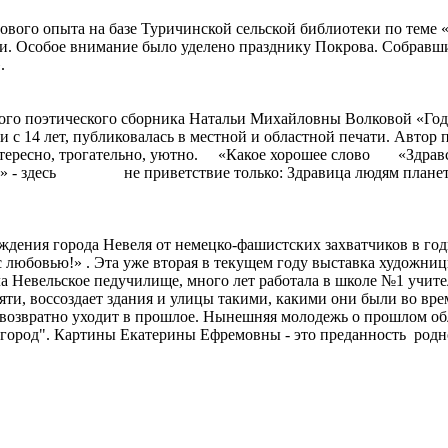
ового опыта на базе Туричинской сельской библиотеки по теме «
и. Особое внимание было уделено празднику Покрова. Собравши
.
вого поэтического сборника Натальи Михайловны Волковой «Год
 с 14 лет, публиковалась в местной и областной печати. Автор п
нтересно, трогательно, уютно. «Какое хорошее слово «Здравст
уйте» - здесь не приветствие только: Здравица людям планеты
ождения города Невеля от немецко-фашистских захватчиков в г
любовью!» . Эта уже вторая в текущем году выставка художни
а Невельское педучилище, много лет работала в школе №1 учите
ти, воссоздает здания и улицы такими, какими они были во врем
безвозвратно уходит в прошлое. Нынешняя молодежь о прошлом об
город". Картины Екатерины Ефремовны - это преданность родно