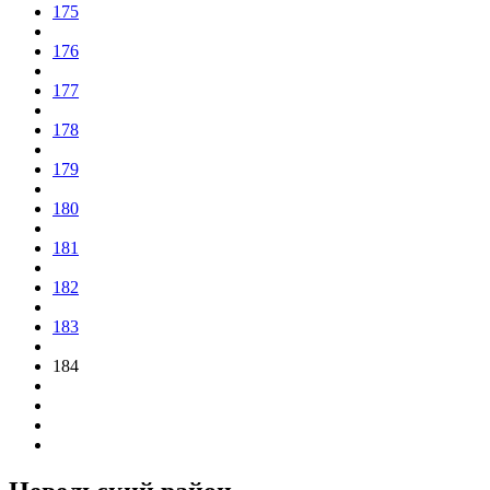
175
176
177
178
179
180
181
182
183
184