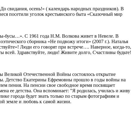
До свидания, осень!» ( календарь народных праздников). В
еся посетили уголок крестьянского быта «Сказочный мир
ы-бусы…». С 1961 года Н.М. Волкова живет в Невеле. В
оэтического сборника «Не подвожу итоги» (2007 г.). Наталья
вуйте»! Люди его говорят при встрече…. Наверное, когда-то,
 всей. Здравствуйте, люди! Живите долго, Счастливы будьте!
оды Великой Отечественной Войны состоялось открытие
цы. Детство Екатерины Ефремовны прошло в годы войны на
лем пения. На пенсии свое свободное время посвящает
ена ее детства. Она вспоминает: "Я родилась, училась и живу
лике города будет знать только по старым фотографиям и
й земле и любовь к самой жизни.