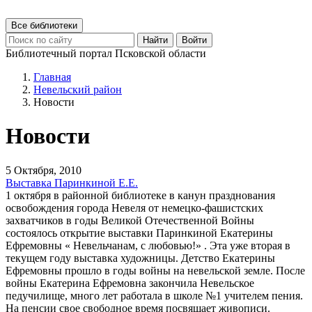
Все библиотеки
Найти
Войти
Библиотечный портал Псковской области
Главная
Невельский район
Новости
Новости
5 Октября, 2010
Выставка Паринкиной Е.Е.
1 октября в районной библиотеке в канун празднования
освобождения города Невеля от немецко-фашистских
захватчиков в годы Великой Отечественной Войны
состоялось открытие выставки Паринкиной Екатерины
Ефремовны « Невельчанам, с любовью!» . Эта уже вторая в
текущем году выставка художницы. Детство Екатерины
Ефремовны прошло в годы войны на невельской земле. После
войны Екатерина Ефремовна закончила Невельское
педучилище, много лет работала в школе №1 учителем пения.
На пенсии свое свободное время посвящает живописи.