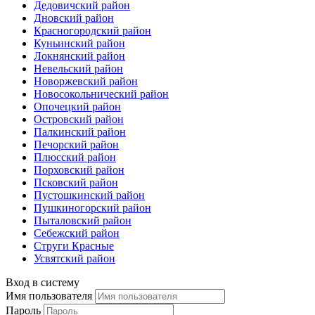
Дедовичский район
Дновский район
Красногородский район
Куньинский район
Локнянский район
Невельский район
Новоржевский район
Новосокольнический район
Опочецкий район
Островский район
Палкинский район
Печорский район
Плюсский район
Порховский район
Псковский район
Пустошкинский район
Пушкиногорский район
Пыталовский район
Себежский район
Струги Красные
Усвятский район
Вход в систему
Имя пользователя
Пароль