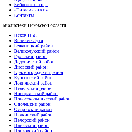
Библиотека года
«Читаем сказки»
Контакты
Библиотеки Псковской области
Псков ЦБС
Великие Луки
Бежаницкий район
Великолукский район
Гдовский район
Дедовичский район
Дновский район
Красногородский район
Куньинский район
Локнянский район
Невельский район
Новоржевский район
Новосокольнический район
Опочецкий район
Островский район
Палкинский район
Печорский район
Плюсский район
Порховский район