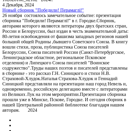
4 Декабря, 2024
Новый сборник "Победили! Перамаглi!"
26 ноября состоялось замечательное событие: презентация
сборника "Победили! Перамаглi!" в г. Городке.Сборник,
авторами которого являются литераторы двух братских стран,
России и Белоруссии, был издан в честь знаменательной даты:
80-летия освобождения от фашизма западных регионов нашей
большой общей Родины ,бывшего Советского Союза. В книгу
вошли стихи, проза, публицистика Союза писателей
Белоруссии, Союза писателей России (Санкт-Петербургское,
Ленинградское областное, региональное Псковское
отделения) и Липецкого Союза писателей "Воинское
содружество".Труды наших поэтов и писателей представлены
в сборнике - это рассказ Г.Н. Синицкого и стихи Н.В.
Страховой-Хлудок.Наталья Страхова-Хлудок и Геннадий
Синицкий представляли на презентации наш город Невель и,
одновременно, российскую делегацию вместе с литераторами
из Великих Лук на этом мероприятии.Презентации сборника
прошли уже в Минске, Пскове, Городке. И сегодня сборник в
нашей Центральной районной библиотеке благодаря нашим
авторам. 2024