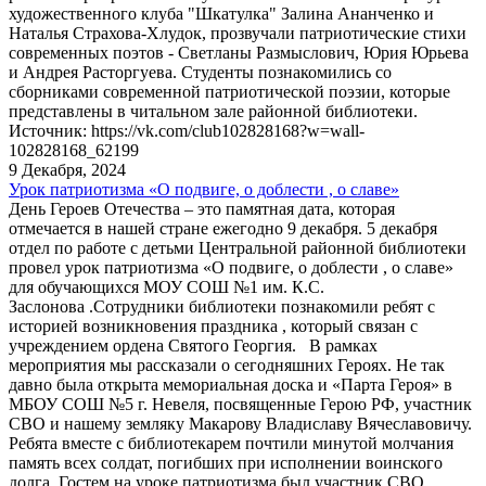
художественного клуба "Шкатулка" Залина Ананченко и
Наталья Страхова-Хлудок, прозвучали патриотические стихи
современных поэтов - Светланы Размыслович, Юрия Юрьева
и Андрея Расторгуева. Cтуденты познакомились со
сборниками современной патриотической поэзии, которые
представлены в читальном зале районной библиотеки.
Источник: https://vk.com/club102828168?w=wall-
102828168_62199
9 Декабря, 2024
Урок патриотизма «О подвиге, о доблести , о славе»
День Героев Отечества – это памятная дата, которая
отмечается в нашей стране ежегодно 9 декабря. 5 декабря
отдел по работе с детьми Центральной районной библиотеки
провел урок патриотизма «О подвиге, о доблести , о славе»
для обучающихся МОУ СОШ №1 им. К.С.
Заслонова .Сотрудники библиотеки познакомили ребят с
историей возникновения праздника , который связан с
учреждением ордена Святого Георгия. В рамках
мероприятия мы рассказали о сегодняшних Героях. Не так
давно была открыта мемориальная доска и «Парта Героя» в
МБОУ СОШ №5 г. Невеля, посвященные Герою РФ, участник
СВО и нашему земляку Макарову Владиславу Вячеславовичу.
Ребята вместе с библиотекарем почтили минутой молчания
память всех солдат, погибших при исполнении воинского
долга. Гостем на уроке патриотизма был участник СВО,