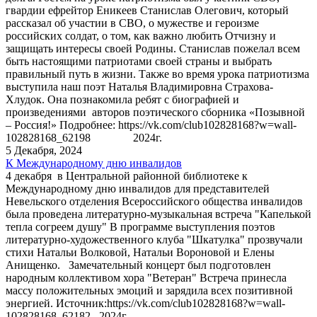
гвардии ефрейтор Еникеев Станислав Олегович, который
рассказал об участии в СВО, о мужестве и героизме
российских солдат, о том, как важно любить Отчизну и
защищать интересы своей Родины. Станислав пожелал всем
быть настоящими патриотами своей страны и выбрать
правильный путь в жизни. Также во время урока патриотизма
выступила наш поэт Наталья Владимировна Страхова-
Хлудок. Она познакомила ребят с биографией и
произведениями авторов поэтического сборника «Позывной
– Россия!» Подробнее: https://vk.com/club102828168?w=wall-
102828168_62198 2024г.
5 Декабря, 2024
К Международному дню инвалидов
4 декабря в Центральной районной библиотеке к
Международному дню инвалидов для представителей
Невельского отделения Всероссийского общества инвалидов
была проведена литературно-музыкальная встреча "Капелькой
тепла согреем душу" В программе выступления поэтов
литературно-художественного клуба "Шкатулка" прозвучали
стихи Натальи Волковой, Натальи Вороновой и Елены
Анищенко. Замечательный концерт был подготовлен
народным коллективом хора "Ветеран" Встреча принесла
массу положительных эмоций и зарядила всех позитивной
энергией. Источник:https://vk.com/club102828168?w=wall-
102828168_62182 2024г.