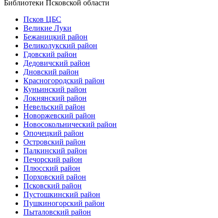
Библиотеки Псковской области
Псков ЦБС
Великие Луки
Бежаницкий район
Великолукский район
Гдовский район
Дедовичский район
Дновский район
Красногородский район
Куньинский район
Локнянский район
Невельский район
Новоржевский район
Новосокольнический район
Опочецкий район
Островский район
Палкинский район
Печорский район
Плюсский район
Порховский район
Псковский район
Пустошкинский район
Пушкиногорский район
Пыталовский район