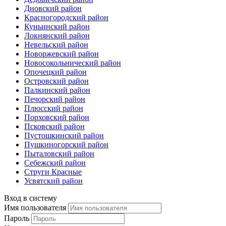
Дновский район
Красногородский район
Куньинский район
Локнянский район
Невельский район
Новоржевский район
Новосокольнический район
Опочецкий район
Островский район
Палкинский район
Печорский район
Плюсский район
Порховский район
Псковский район
Пустошкинский район
Пушкиногорский район
Пыталовский район
Себежский район
Струги Красные
Усвятский район
Вход в систему
Имя пользователя
Пароль