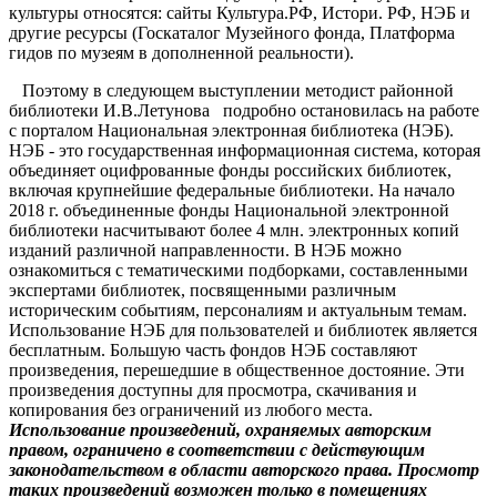
культуры относятся: сайты Культура.РФ, Истори. РФ, НЭБ и
другие ресурсы (Госкаталог Музейного фонда, Платформа
гидов по музеям в дополненной реальности).
Поэтому в следующем выступлении методист районной
библиотеки И.В.Летунова подробно остановилась на работе
с порталом Национальная электронная библиотека (НЭБ).
НЭБ - это государственная информационная система, которая
объединяет оцифрованные фонды российских библиотек,
включая крупнейшие федеральные библиотеки. На начало
2018 г. объединенные фонды Национальной электронной
библиотеки насчитывают более 4 млн. электронных копий
изданий различной направленности. В НЭБ можно
ознакомиться с тематическими подборками, составленными
экспертами библиотек, посвященными различным
историческим событиям, персоналиям и актуальным темам.
Использование НЭБ для пользователей и библиотек является
бесплатным. Большую часть фондов НЭБ составляют
произведения, перешедшие в общественное достояние. Эти
произведения доступны для просмотра, скачивания и
копирования без ограничений из любого места.
Использование произведений, охраняемых авторским
правом, ограничено в соответствии с действующим
законодательством в области авторского права. Просмотр
таких произведений возможен только в помещениях