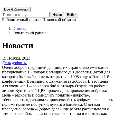
Все библиотеки
Найти
Войти
Библиотечный портал Псковской области
Главная
Куньинский район
Новости
15 Ноября, 2023
День доброты
Очень доброй традицией для многих стран стало ежегодное
празднование 13 ноября Всемирного дня Доброты, датой для
которого был выбран день открытия в 1998 году в Токио 1-й
конференции Всемирного движения за доброту. В этот день
для учеников 1 – го класса библиотекарь Отдела по работе с
детьми Куньинской ЦРБ провел День проявления доброты.
Цель – раскрыть и осмыслить понятие «доброта»,
«бескорыстие», развивать привычку быть добрыми, совершать
положительные поступки, думать о ближнем. С детьми
проведено: беседа «Добрые дела», где ребята рассказывали о
том, какие добрые дела они совершают дома и в школе, как