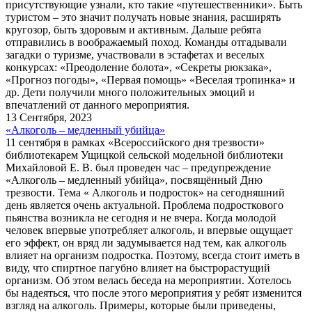
присутствующие узнали, кто такие «путешественники». Быть
туристом – это значит получать новые знания, расширять
кругозор, быть здоровым и активным. Дальше ребята
отправились в воображаемый поход. Команды отгадывали
загадки о туризме, участвовали в эстафетах и веселых
конкурсах: «Преодоление болота», «Секреты рюкзака»,
«Прогноз погоды», «Первая помощь» «Веселая тропинка» и
др. Дети получили много положительных эмоций и
впечатлений от данного мероприятия.
13 Сентября, 2023
«Алкоголь – медленный убийца»
11 сентября в рамках «Всероссийского дня трезвости»
библиотекарем Ущицкой сельской модельной библиотеки
Михайловой Е. В. был проведен час – предупреждение
«Алкоголь – медленный убийца», посвящённый Дню
трезвости. Тема « Алкоголь и подросток» на сегодняшний
день является очень актуальной. Проблема подросткового
пьянства возникла не сегодня и не вчера. Когда молодой
человек впервые употребляет алкоголь, и впервые ощущает
его эффект, он вряд ли задумывается над тем, как алкоголь
влияет на организм подростка. Поэтому, всегда стоит иметь в
виду, что спиртное пагубно влияет на быстрорастущий
организм. Об этом велась беседа на мероприятии. Хотелось
бы надеяться, что после этого мероприятия у ребят изменится
взгляд на алкоголь. Примеры, которые были приведены,