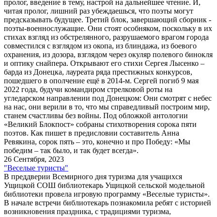
пролог, введение в тему, настрой на дальнейшее чтение. И,
читая пролог, лишний раз убеждаешься, что поэты могут
предсказывать будущее. Третий блок, завершающий сборник -
поэты-военнослужащие. Они стоят особняком, поскольку в их
стихах взгляд из обстрелянного, разрушаемого врагом города
совместился с взглядом из окопа, из блиндажа, из боевого
охранения, из дозора, взглядом через окуляр полевого бинокля
и оптику снайпера. Открывают его стихи Сергея Лысенко –
барда из Донецка, лауреата ряда престижных конкурсов,
пошедшего в ополчение ещё в 2014-м. Сергей погиб 9 мая
2022 года, будучи командиром стрелковой роты на
угледарском направлении под Донецком: Они смотрят с небес
на нас, они верили в то, что мы справедливый построим мир,
станем счастливы без войны. Под обложкой антологии
«Великий Блокпост» собраны стихотворения сорока пяти
поэтов. Как пишет в предисловии составитель Анна
Ревякина, сорок пять – это, конечно и про Победу: «Мы
победим – так было, и так будет всегда».
26 Сентября, 2023
"Веселые туристы"
В преддверии Всемирного дня туризма для учащихся
Ущицкой СОШ библиотекарь Ущицкой сельской модельной
библиотеки провела игровую программу «Веселые туристы».
В начале встречи библиотекарь познакомила ребят с историей
возникновения праздника, с традициями туризма,