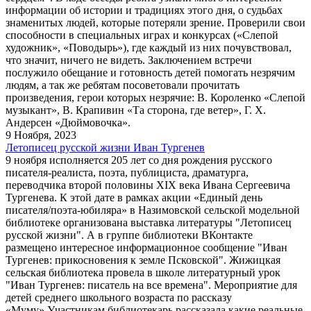
информации об истории и традициях этого дня, о судьбах
знаменитых людей, которые потеряли зрение. Проверили свои
способности в специальных играх и конкурсах («Слепой
художник», «Поводырь»), где каждый из них почувствовал,
что значит, ничего не видеть. Заключением встречи
послужило обещание и готовность детей помогать незрячим
людям, а так же ребятам посоветовали прочитать
произведения, герои которых незрячие: В. Короленко «Слепой
музыкант», В. Крапивин «Та сторона, где ветер», Г. Х.
Андерсен «Дюймовочка».
9 Ноября, 2023
Летописец русской жизни Иван Тургенев
9 ноября исполняется 205 лет со дня рождения русского
писателя-реалиста, поэта, публициста, драматурга,
переводчика второй половины XIX века Ивана Сергеевича
Тургенева. К этой дате в рамках акции «Единый день
писателя/поэта-юбиляра» в Назимовской сельской модельной
библиотеке организована выставка литературы "Летописец
русской жизни". А в группе библиотеки ВКонтакте
размещено интересное информационное сообщение "Иван
Тургенев: прикосновения к земле Псковской". Жижицкая
сельская библиотека провела в школе литературный урок
"Иван Тургенев: писатель на все времена". Мероприятие для
детей среднего школьного возраста по рассказу
«Муму».Участникам библиотекарь рассказала какие реальные