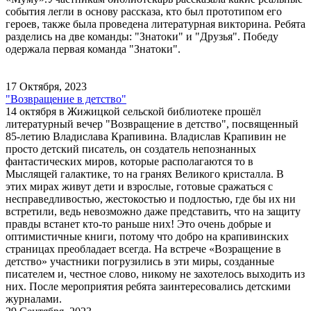
события легли в основу рассказа, кто был прототипом его
героев, также была проведена литературная викторина. Ребята
разделись на две команды: "Знатоки" и "Друзья". Победу
одержала первая команда "Знатоки".
17 Октября, 2023
"Возвращение в детство"
14 октября в Жижицкой сельской библиотеке прошёл
литературный вечер "Возвращение в детство", посвященный
85-летию Владислава Крапивина. Владислав Крапивин не
просто детский писатель, он создатель непознанных
фантастических миров, которые располагаются то в
Мыслящей галактике, то на гранях Великого кристалла. В
этих мирах живут дети и взрослые, готовые сражаться с
несправедливостью, жестокостью и подлостью, где бы их ни
встретили, ведь невозможно даже представить, что на защиту
правды встанет кто-то раньше них! Это очень добрые и
оптимистичные книги, потому что добро на крапивинских
страницах преобладает всегда. На встрече «Возращение в
детство» участники погрузились в эти миры, созданные
писателем и, честное слово, никому не захотелось выходить из
них. После мероприятия ребята заинтересовались детскими
журналами.