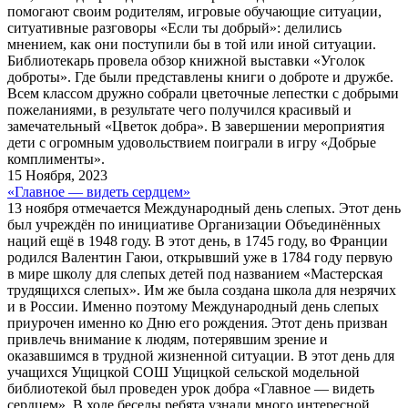
помогают своим родителям, игровые обучающие ситуации,
ситуативные разговоры «Если ты добрый»: делились
мнением, как они поступили бы в той или иной ситуации.
Библиотекарь провела обзор книжной выставки «Уголок
доброты». Где были представлены книги о доброте и дружбе.
Всем классом дружно собрали цветочные лепестки с добрыми
пожеланиями, в результате чего получился красивый и
замечательный «Цветок добра». В завершении мероприятия
дети с огромным удовольствием поиграли в игру «Добрые
комплименты».
15 Ноября, 2023
«Главное — видеть сердцем»
13 ноября отмечается Международный день слепых. Этот день
был учреждён по инициативе Организации Объединённых
наций ещё в 1948 году. В этот день, в 1745 году, во Франции
родился Валентин Гаюи, открывший уже в 1784 году первую
в мире школу для слепых детей под названием «Мастерская
трудящихся слепых». Им же была создана школа для незрячих
и в России. Именно поэтому Международный день слепых
приурочен именно ко Дню его рождения. Этот день призван
привлечь внимание к людям, потерявшим зрение и
оказавшимся в трудной жизненной ситуации. В этот день для
учащихся Ущицкой СОШ Ущицкой сельской модельной
библиотекой был проведен урок добра «Главное — видеть
сердцем». В ходе беседы ребята узнали много интересной