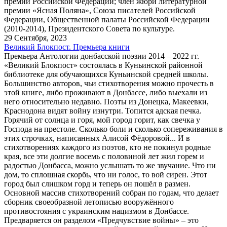
премии Российской Федерации; член жюри литературной
премии «Ясная Поляна», Союза писателей Российской
Федерации, Общественной палаты Российской Федерации
(2010-2014), Президентского Совета по культуре.
29 Сентября, 2023
Великий Блокпост. Премьера книги
Премьера Антологии донбасской поэзии 2014 – 2022 гг.
«Великий Блокпост» состоялась в Куньинской районной
библиотеке для обучающихся Куньинской средней школы.
Большинство авторов, чьи стихотворения можно прочесть в
этой книге, либо проживают в Донбассе, либо выехали из
него относительно недавно. Поэты из Донецка, Макеевки,
Краснодона видят войну изнутри. Топится адская печка.
Горячий от солнца и горя, мой город горит, как свечка у
Господа на престоле. Сколько боли и сколько сопереживания в
этих строчках, написанных Алисой Фёдоровой... И в
стихотворениях каждого из поэтов, кто не покинул родные
края, все эти долгие восемь с половиной лет жил горем и
радостью Донбасса, можно услышать то же звучание. Что ни
дом, то сплошная скорбь, что ни голос, то вой сирен. Этот
город был слишком горд и теперь он пошёл в размен.
Основной массив стихотворений собран по годам, что делает
сборник своеобразной летописью вооружённого
противостояния с украинским нацизмом в Донбассе.
Предваряется он разделом «Предчувствие войны» – это