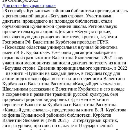
29 Сентября, 2023
Диктант «Бегущая строка»
28 сентября Куньинская районная библиотека присоединилась
к региональной акции «Бегущая строка». Участниками
диктанта, прошедшего на площадке библиотеки, стали
обучающиеся Куньинской средней школы. Региональную
просветительскую акцию «Диктант «Бегущая строка»,
посвященную дню рождения писателя, критика, лауреата
Госпремии РФ Валентина Курбатова проводит ГБУК
«Псковская областная универсальная научная библиотека
имени В.Я. Курбатова». Ежегодно для акции выбирается
отрывок из разных книг Валентина Яковлевича: в 2021 году
участники мероприятия написали диктант по тексту из книги
«Бегущая строка. Дневник провинциального критика», в 2022
– из книги «Пушкин на каждый день», в текущем году для
акции подготовлен фрагмент из книги переписки Валентина
Курбатова и Валентина Распутина «Каждый день сначала».
Школьникам рассказали о Валентине Курбатове и его вкладе
в сохранение и развитие традиций русской культуры, был
продемонстрирован видеоролик с фрагментом книги
переписки Валентина Курбатова и Валентина Распутина
«Каждый день сначала», представлены книги В. Я. Курбатова
из фонда Куньинской районной библиотеки. Курбатов
Валентин Яковлевич (1939-2021) – литературный критик,
литературовед, прозаик, поэт, лауреат Государственной