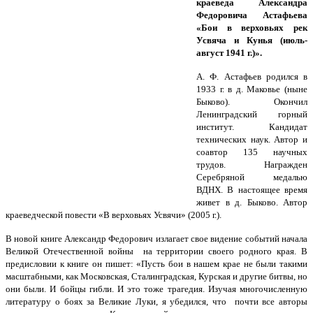
краеведа Александра
Федоровича Астафьева
«Бои в верховьях рек
Усвяча и Кунья (июль-
август 1941 г.)».
А. Ф. Астафьев родился в
1933 г. в д. Маковье (ныне
Быково). Окончил
Ленинградский горный
институт. Кандидат
технических наук. Автор и
соавтор 135 научных
трудов. Награжден
Серебряной медалью
ВДНХ. В настоящее время
живет в д. Быково. Автор
краеведческой повести «В верховьях Усвячи» (2005 г.).
В новой книге Александр Федорович излагает свое видение событий начала
Великой Отечественной войны на территории своего родного края. В
предисловии к книге он пишет: «Пусть бои в нашем крае не были такими
масштабными, как Московская, Сталинградская, Курская и другие битвы, но
они были. И бойцы гибли. И это тоже трагедия. Изучая многочисленную
литературу о боях за Великие Луки, я убедился, что почти все авторы