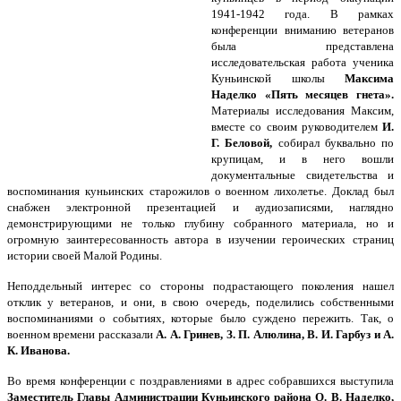
1941-1942 года. В рамках
конференции вниманию ветеранов
была представлена
исследовательская работа ученика
Куньинской школы
Максима
Наделко «Пять месяцев гнета».
Материалы исследования Максим,
вместе со своим руководителем
И.
Г. Беловой,
собирал буквально по
крупицам, и в него вошли
документальные свидетельства и
воспоминания куньинских старожилов о военном лихолетье. Доклад был
снабжен электронной презентацией и аудиозаписями, наглядно
демонстрирующими не только глубину собранного материала, но и
огромную заинтересованность автора в изучении героических страниц
истории своей Малой Родины.
Неподдельный интерес со стороны подрастающего поколения нашел
отклик у ветеранов, и они, в свою очередь, поделились собственными
воспоминаниями о событиях, которые было суждено пережить. Так, о
военном времени рассказали
А. А. Гринев, З. П. Алюлина, В. И. Гарбуз и А.
К. Иванова.
Во время конференции с поздравлениями в адрес собравшихся выступила
Заместитель Главы Администрации Куньинского района О. В. Наделко,