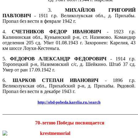
3.
МИХАЙЛОВ ГРИГОРИЙ
ПАВЛОВИЧ
- 1911 г.р. Великолукская обл., д. Прихабы.
Пропал без вести в феврале 1942 г.
4.
СЧЕТНИКОВ ФЕДОР ИВАНОВИЧ
- 1923 г.р.
Калининская обл., Куньинский р-н, ст. Назимово. Командир
отделения 205 сд. Убит 01.08.1943 г. Захоронен: Карелия, 43
км шоссе Лоухи-Кестеньга.
5.
ФЕДОРОВ АЛЕКСАНДР ФЕДОРОВИЧ
- 1914 г.р.
Торопецкий р-н, Назимовский с/с, д. Шейкино. Штаб 37 сд.
Умер от ран 17.09.1942 г.
6.
ШАРКОВ СТЕПАН ИВАНОВИЧ
- 1896 г.р.
Великолукская обл., Прихабский р-н, д. Прихабы. Рядовой.
Пропал без вести в декабре 1943 г.
http://obd-pobeda.karelia.ru./search
_______________________________________________________
70-летию Победы посвящается