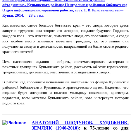
объединение» Куньинского района; Центральная районная библиотека;
Отдел информационно-правовой работы; сост. Т. В. Коноваленкова.—
Кунья, 2014.— 23 с. : ил.
Как известно, самое большое богатство края – это люди, которые здесь
живут и трудятся: они творят его историю, создают будущее. Гордость
каждого края – это известные, знаменитые люди, его прославившие, а среди
них особое место занимают почетные граждане, т.к. это звание они
получают за заслуги в деятельности, направленной на благо своего родного
края и его жителей.
Цель настоящего издания – собрать, систематизировать материал о
почетных гражданах Куньинского района, рассказать об этих героических,
трудолюбивых, деятельных, энергичных и созидательных людях.
В работе над сборником использованы материалы из фондов Куньинской
районной библиотеки и Куньинского краеведческого музея. Надеемся, что
издание будет интересно и полезно молодому поколению, краеведам,
педагогам, всем жителям Куньинского района, кого интересует история
родного края.
_______________________________________________________
АНАТОЛИЙ ПЛОДУНОВ. ХУДОЖНИК.
ЗЕМЛЯК (1940-2010)
:
к 75-летию со дня