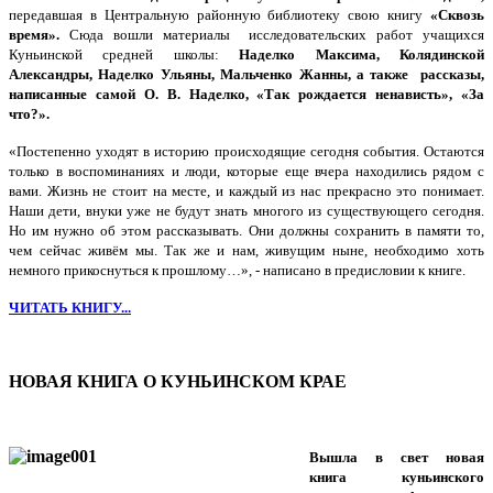
передавшая в Центральную районную библиотеку свою книгу
«Сквозь
время».
Сюда вошли материалы исследовательских работ учащихся
Куньинской средней школы:
Наделко Максима, Колядинской
Александры, Наделко Ульяны, Мальченко Жанны, а также рассказы,
написанные самой О. В. Наделко, «Так рождается ненависть», «За
что?».
«Постепенно уходят в историю происходящие сегодня события. Остаются
только в воспоминаниях и люди, которые еще вчера находились рядом с
вами. Жизнь не стоит на месте, и каждый из нас прекрасно это понимает.
Наши дети, внуки уже не будут знать многого из существующего сегодня.
Но им нужно об этом рассказывать. Они должны сохранить в памяти то,
чем сейчас живём мы. Так же и нам, живущим ныне, необходимо хоть
немного прикоснуться к прошлому…», - написано в предисловии к книге.
ЧИТАТЬ КНИГУ...
НОВАЯ КНИГА О КУНЬИНСКОМ КРАЕ
Вышла в свет новая
книга куньинского