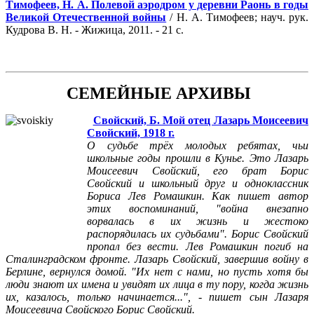
Тимофеев, Н. А. Полевой аэродром у деревни Раонь в годы
Великой Отечественной войны
/ Н. А. Тимофеев; науч. рук.
Кудрова В. Н. - Жижица, 2011. - 21 с.
СЕМЕЙНЫЕ АРХИВЫ
Свойский, Б. Мой отец Лазарь Моисеевич
Свойский, 1918 г.
О судьбе трёх молодых ребятах, чьи
школьные годы прошли в Кунье. Это Лазарь
Моисеевич Свойский, его брат Борис
Свойский и школьный друг и одноклассник
Бориса Лев Ромашкин. Как пишет автор
этих воспоминаний, "война внезапно
ворвалась в их жизнь и жестоко
распорядилась их судьбами". Борис Свойский
пропал без вести. Лев Ромашкин погиб на
Сталинградском фронте. Лазарь Свойский, завершив войну в
Берлине, вернулся домой. "Их нет с нами, но пусть хотя бы
люди знают их имена и увидят их лица в ту пору, когда жизнь
их, казалось, только начинается...", - пишет сын Лазаря
Моисеевича Свойского Борис Свойский.