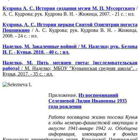
Кудрова А. С. История создания музея М. П. Мусоргского
/
А. С. Кудрова; рук. Кудрова В. Н. - Жижица, 2007. - 21 с. : ил.
Кудрова, А. С. История церкви Святой Одигитрии погоста
Пошивкино
/ А. С. Кудрова; рук. Кудрова В. Н. - Жижица,
2008. - 24 с. : ил.
Наделко, М. Закаленные войной / М. Наделко; рук. Белова
И. Г. - Кунья, 2018. - 40 с. : ил.
Наделко, М. Пять месяцев гнета: [исследовательская
работа]
/ М. Наделко; МБОУ "Куньинская средняя школа". -
Кунья, 2017. - 35 с. : ил.
Приложение.
Из воспоминаний
Селезневой Лидии Ивановны 1935
года рождения
Работа посвящена жизни поселка Кунья
в годы немецко-фашистской оккупации в
августе 1941-январе 1942 гг. Обобщена
информация, имеющаяся в фондах
Куньинского краеведческого музея, Куньинской Центральной