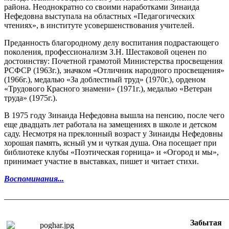
района. Неоднократно со своими наработками Зинаида
Нефедовна выступала на областных «Педагогических
чтениях», в институте усовершенствования учителей.
Преданность благородному делу воспитания подрастающего
поколения, профессионализм З.Н. Шестаковой оценен по
достоинству: Почетной грамотой Министерства просвещения
РСФСР (1963г.), значком «Отличник народного просвещения»
(1966г.), медалью «За доблестный труд» (1970г.), орденом
«Трудового Красного знамени» (1971г.), медалью «Ветеран
труда» (1975г.).
В 1975 году Зинаида Нефедовна вышла на пенсию, после чего
еще двадцать лет работала на замещениях в школе и детском
саду. Несмотря на преклонный возраст у Зинаиды Нефедовны
хорошая память, ясный ум и чуткая душа. Она посещает при
библиотеке клубы «Поэтическая горница» и «Огород и мы»,
принимает участие в выставках, пишет и читает стихи.
Воспоминания...
_______________________________________________________
Забытая