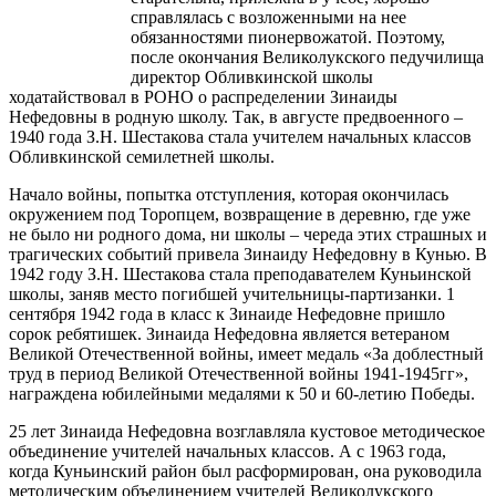
справлялась с возложенными на нее
обязанностями пионервожатой. Поэтому,
после окончания Великолукского педучилища
директор Обливкинской школы
ходатайствовал в РОНО о распределении Зинаиды
Нефедовны в родную школу. Так, в августе предвоенного –
1940 года З.Н. Шестакова стала учителем начальных классов
Обливкинской семилетней школы.
Начало войны, попытка отступления, которая окончилась
окружением под Торопцем, возвращение в деревню, где уже
не было ни родного дома, ни школы – череда этих страшных и
трагических событий привела Зинаиду Нефедовну в Кунью. В
1942 году З.Н. Шестакова стала преподавателем Куньинской
школы, заняв место погибшей учительницы-партизанки. 1
сентября 1942 года в класс к Зинаиде Нефедовне пришло
сорок ребятишек. Зинаида Нефедовна является ветераном
Великой Отечественной войны, имеет медаль «За доблестный
труд в период Великой Отечественной войны 1941-1945гг»,
награждена юбилейными медалями к 50 и 60-летию Победы.
25 лет Зинаида Н
ефедовна возглавляла кустовое методическое
объединение учителей начальных классов. А с 1963 года,
когда Куньинский район был расформирован, она руководила
методическим объединением учителей Великолукского