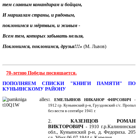
тем славным командирам и бойцам,
И маршалам страны, и рядовым,
поклонимся и мёртвым, и живым -
Всем тем, которых забывать нельзя,
Поклонимся, поклонимся, друзья!!!»
(М. Львов)
70-летию Победы посвящается.
ПОПОЛНЯЕМ СПИСКИ "КНИГИ ПАМЯТИ" ПО
КУНЬИНСКОМУ РАЙОНУ
1.
ЕМЕЛЬЯНОВ НИКАНОР ФИРСОВИЧ
-
1912 г.р. Куньинский р-н, Груздовский с/с. Пропал
без вести в сентябре 1941 г.
2.
КАЗЕНЦОВ РОМАН
ВИКТОРОВИЧ
- 1910 г.р.Калининская
обл., Куньинский р-н, д. Федориха. 205
сд. Убит 06.07.1944 г. Карелия.