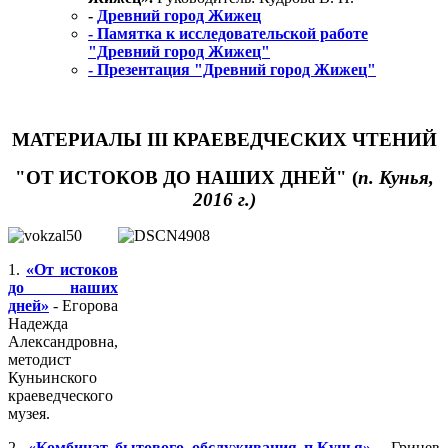
-
Древний город Жижец
- Памятка к исследовательской работе
"Древний город Жижец"
- Презентация "Древний город Жижец"
МАТЕРИАЛЫ III КРАЕВЕДЧЕСКИХ ЧТЕНИЙ
"ОТ ИСТОКОВ ДО НАШИХ ДНЕЙ" (
п. Кунья,
2016 г.)
1.
«От истоков
до наших
дней»
- Егорова
Надежда
Александровна,
методист
Куньинского
краеведческого
музея.
2.
«Комбинат бытового обслуживания п.Кунья»
- Гринев