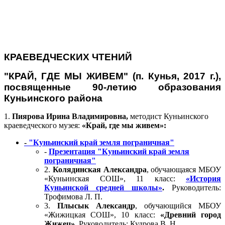
КРАЕВЕДЧЕСКИХ ЧТЕНИЙ
"КРАЙ, ГДЕ МЫ ЖИВЕМ" (п. Кунья, 2017 г.),
посвященные 90-летию образования
Куньинского района
1.
Пиярова Ирина Владимировна,
методист Куньинского
краеведческого музея:
«Край, где мы живем»:
-
"Куньинский край земля пограничная"
-
Презентация "Куньинский край земля
пограничная"
2.
Колядинская Александра
, обучающаяся МБОУ
«Куньинская СОШ», 11 класс:
«История
Куньинской средней школы»
.
Руководитель:
Трофимова Л. П.
3.
Плысык Александр
, обучающийся МБОУ
«Жижицкая СОШ», 10 класс:
«Древний город
Жижец».
Руководитель: Кудрова В. Н.