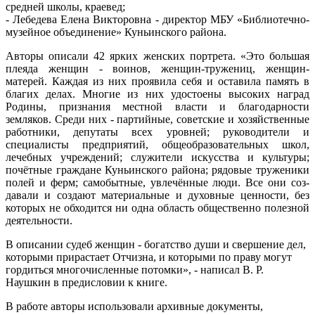
средней школы, краевед;
- Лебедева Елена Викторовна - директор МБУ «Библиотечно-
музейное объединение» Куньинского района.
Авторы описали 42 ярких женских портрета. «Это большая
плеяда женщин - воинов, женщин-тружениц, женщин-
матерей. Каждая из них проявила себя и оставила память в
благих делах. Многие из них удостоены вы­соких наград
Родины, признания местной власти и благодарности
земляков. Среди них - партийные, советские и хозяйственные
работ­ники, депутаты всех уровней; руководители и
специалисты предприя­тий, общеобразовательных школ,
лечебных учреждений; служители искусства и культуры;
почётные граждане Куньинского района; рядовые труженики
полей и ферм; самобытные, увлечённые люди. Все они соз­
давали и создают материальные и духовные ценности, без
которых не обходится ни одна область общественно полезной
деятельности.
В описании судеб женщин - бо­гатство души и свершение дел,
которыми прирастает Отчизна, и которыми по праву могут
гордиться многочисленные потомки», - написал В. Р.
Наушкин в предисловии к книге.
В работе авторы использовали архивные документы,