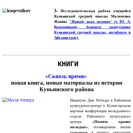
3.
Исследовательская работа учащейся
Куньинской средней школы Мальченко
Жанны
"Живой, пока помним" (о Ю. А.
Кожевникове, бывшем выпускнике
Куньинской средней школы, погибшем в
Афганистане).
КНИГИ
«Сквозь время»
новая книга, новые материалы из истории
Куньинского района
Накануне Дня Победы в Районном
культурном центре п. Кунья прошла
научная конференция молодежного
отдела Районного культурного
центра
«Память хранят
молодые»
, посвященная жизни
куньинцев в период оккупации