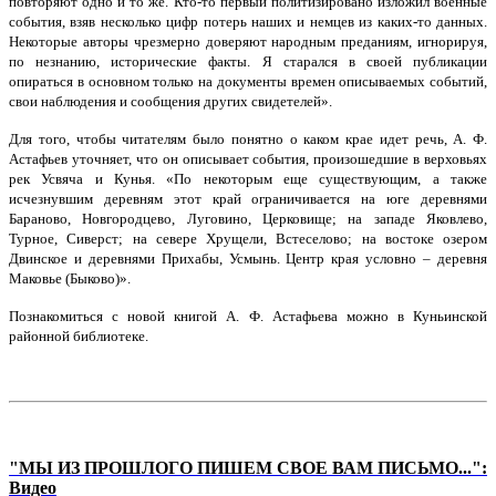
повторяют одно и то же. Кто-то первый политизировано изложил военные
события, взяв несколько цифр потерь наших и немцев из каких-то данных.
Некоторые авторы чрезмерно доверяют народным преданиям, игнорируя,
по незнанию, исторические факты. Я старался в своей публикации
опираться в основном только на документы времен описываемых событий,
свои наблюдения и сообщения других свидетелей».
Для того, чтобы читателям было понятно о каком крае идет речь, А. Ф.
Астафьев уточняет, что он описывает события, произошедшие в верховьях
рек Усвяча и Кунья. «По некоторым еще существующим, а также
исчезнувшим деревням этот край ограничивается на юге деревнями
Бараново, Новгородцево, Луговино, Церковище; на западе Яковлево,
Турное, Сиверст; на севере Хрущели, Встеселово; на востоке озером
Двинское и деревнями Прихабы, Усмынь. Центр края условно – деревня
Маковье (Быково)».
Познакомиться с новой книгой А. Ф. Астафьева можно в Куньинской
районной библиотеке.
"МЫ ИЗ ПРОШЛОГО ПИШЕМ СВОЕ ВАМ ПИСЬМО...":
Видео