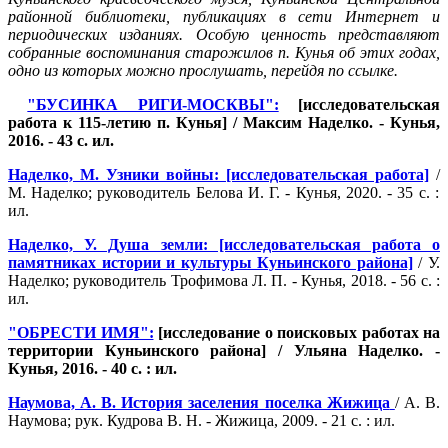
районной библиотеки, публикациях в сети Интернет и
периодических изданиях. Особую ценность представляют
собранные воспоминания старожилов п. Кунья об этих годах,
одно из которых можно прослушать, перейдя по ссылке.
"БУСИНКА РИГИ-МОСКВЫ":
[исследовательская
работа к 115-летию п. Кунья] / Максим Наделко. - Кунья,
2016. - 43 с. ил.
Наделко, М. Узники войны: [исследовательская работа]
/
М. Наделко; руководитель Белова И. Г. - Кунья, 2020. - 35 с. :
ил
.
Наделко, У. Душа земли: [исследовательская работа о
памятниках истории и культуры Куньинского района]
/
У.
Наделко; руководитель Трофимова Л. П. - Кунья, 2018. - 56 с. :
ил.
"ОБРЕСТИ ИМЯ":
[исследование о поисковых работах на
территории Куньинского района] / Ульяна Наделко. -
Кунья, 2016. - 40 с. : ил.
Наумова, А. В. История заселения поселка Жижица
/ А. В.
Наумова; рук. Кудрова В. Н. - Жижица, 2009. - 21 с. : ил.