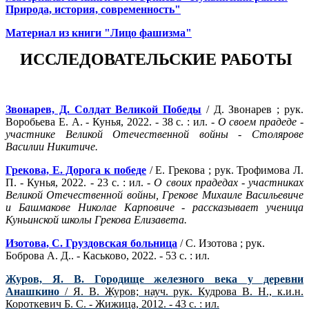
Природа, история, современность"
Материал из книги "Лицо фашизма"
ИССЛЕДОВАТЕЛЬСКИЕ РАБОТЫ
Звонарев, Д. Солдат Великой Победы
/ Д. Звонарев ; рук.
Воробьева Е. А. - Кунья, 2022. - 38 с. : ил. -
О своем прадеде -
участнике Великой Отечественной войны - Столярове
Василии Никитиче.
Грекова, Е. Дорога к победе
/ Е. Грекова ; рук. Трофимова Л.
П. - Кунья, 2022. - 23 с. : ил. -
О своих прадедах - участниках
Великой Отечественной войны, Грекове Михаиле Васильевиче
и Башмакове Николае Карповиче - рассказывает ученица
Куньинской школы Грекова Елизавета.
Изотова, С. Груздовская больница
/ С. Изотова ; рук.
Боброва А. Д.. - Каськово, 2022. - 53 с. : ил.
Журов, Я. В. Городище железного века у деревни
Анашкино
/ Я. В. Журов; науч. рук. Кудрова В. Н., к.и.н.
Короткевич Б. С. - Жижица, 2012. - 43 с. : ил.