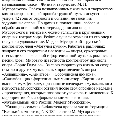
музыкальный салон «Жизнь и творчество М. П.
Мусоргского». Ребята познакомились с жизнью и творчеством
композитора, который прошёл трудный путь в искусстве и
умер в 42 года от бедности и болезни, не закончив
задуманные оперы. Но друзья и поклонники, собрав и
обработав оставшийся материал, дописали оперы
Мусоргского и теперь их можно услышать в крупнейших
оперных театрах мира. Ребята слушали отрывки из его опер и
получали удовольствие. Модест Мусоргский – русский
композитор, член «Могучей кучки». Работал в различных
жанрах: в его творческом наследии — оперы, оркестровые
пьесы, циклы вокальной и фортепианной музыки, романсы и
песни, хоры. Мировую известность композитору принесла
опера «Борис Годунов». За свою творческую жизнь он создал
немало и других музыкальных произведений: оперы
«Хованщина», «Женитьба», «Сорочинская ярмарка»,
«Саламбо»; цикл фортепианных миниатюр «Картинки с
выставки»; «Детская», признанные шедеврами музыкального
искусства.Мусоргский оставил после себя огромное наследие
- произведения, которые позволяют увековечить мгновения. К
мероприятию была оформлена книжная выставка
«Музыкальный мир России: Модест Мусорский».
Жижицкая сельская библиотека провела час информации
"Великий композитор". К 185 – летию М. Мусоргского в