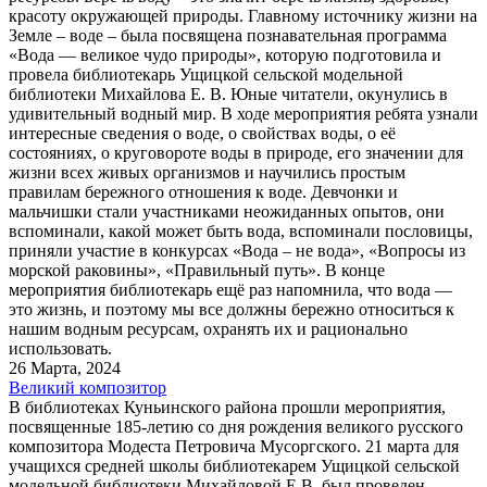
красоту окружающей природы. Главному источнику жизни на
Земле – воде – была посвящена познавательная программа
«Вода — великое чудо природы», которую подготовила и
провела библиотекарь Ущицкой сельской модельной
библиотеки Михайлова Е. В. Юные читатели, окунулись в
удивительный водный мир. В ходе мероприятия ребята узнали
интересные сведения о воде, о свойствах воды, о её
состояниях, о круговороте воды в природе, его значении для
жизни всех живых организмов и научились простым
правилам бережного отношения к воде. Девчонки и
мальчишки стали участниками неожиданных опытов, они
вспоминали, какой может быть вода, вспоминали пословицы,
приняли участие в конкурсах «Вода – не вода», «Вопросы из
морской раковины», «Правильный путь». В конце
мероприятия библиотекарь ещё раз напомнила, что вода —
это жизнь, и поэтому мы все должны бережно относиться к
нашим водным ресурсам, охранять их и рационально
использовать.
26 Марта, 2024
Великий композитор
В библиотеках Куньинского района прошли мероприятия,
посвященные 185-летию со дня рождения великого русского
композитора Модеста Петровича Мусоргского. 21 марта для
учащихся средней школы библиотекарем Ущицкой сельской
модельной библиотеки Михайловой Е.В. был проведен