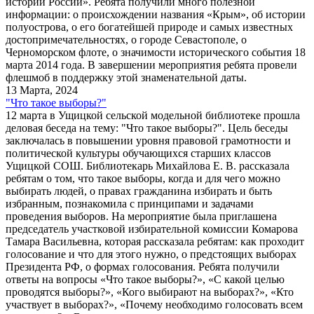
истории России». Ребята получили много полезной
информации: о происхождении названия «Крым», об истории
полуострова, о его богатейшей природе и самых известных
достопримечательностях, о городе Севастополе, о
Черноморском флоте, о значимости исторического события 18
марта 2014 года. В завершении мероприятия ребята провели
флешмоб в поддержку этой знаменательной даты.
13 Марта, 2024
"Что такое выборы?"
12 марта в Ущицкой сельской модельной библиотеке прошла
деловая беседа на тему: "Что такое выборы?". Цель беседы
заключалась в повышении уровня правовой грамотности и
политической культуры обучающихся старших классов
Ущицкой СОШ. Библиотекарь Михайлова Е. В. рассказала
ребятам о том, что такое выборы, когда и для чего можно
выбирать людей, о правах гражданина избирать и быть
избранным, познакомила с принципами и задачами
проведения выборов. На мероприятие была приглашена
председатель участковой избирательной комиссии Комарова
Тамара Васильевна, которая рассказала ребятам: как проходит
голосование и что для этого нужно, о предстоящих выборах
Президента РФ, о формах голосования. Ребята получили
ответы на вопросы «Что такое выборы?», «С какой целью
проводятся выборы?», «Кого выбирают на выборах?», «Кто
участвует в выборах?», «Почему необходимо голосовать всем