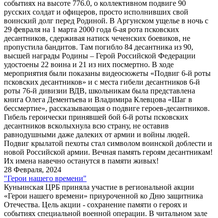
событиях на высоте 776.0, о коллективном подвиге 90
русских солдат и офицеров, просто исполнивших свой
воинский долг перед Родиной. В Аргунском ущелье в ночь с
29 февраля на 1 марта 2000 года 6-ая рота псковских
десантников, сдерживая натиск чеченских боевиков, не
пропустила бандитов. Там погибло 84 десантника из 90,
высшей награды Родины – Герой Российской Федерации
удостоены 22 воина и 21 из них посмертно. В ходе
мероприятия были показаны видеосюжеты «Подвиг 6-й роты
псковских десантников» и с места гибели десантников 6-й
роты 76-й дивизии ВДВ, школьникам была представлена
книга Олега Дементьева и Владимира Клевцова «Шаг в
бессмертие», рассказывающая о подвиге героев-десантников.
Гибель героически принявшей бой 6-й роты псковских
десантников всколыхнула всю страну, не оставив
равнодушными даже далеких от армии и войны людей.
Подвиг крылатой пехоты стал символом воинской доблести и
новой Российской армии. Вечная память героям десантникам!
Их имена навечно останутся в памяти живых!
28 Февраля, 2024
"Герои нашего времени"
Куньинская ЦРБ приняла участие в региональной акции
«Герои нашего времени» приуроченной ко Дню защитника
Отечества. Цель акции - сохранение памяти о героях и
событиях специальной военной операции. В читальном зале