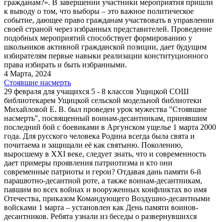
гражданам?». В завершении участники мероприятия пришли
к выводу о том, что выборы – это важное политическое
событие, дающее право гражданам участвовать в управлении
своей страной через избранных представителей. Проведение
подобных мероприятий способствует формированию у
школьников активной гражданской позиции, дает будущим
избирателям первые навыки реализации конституционного
права избирать и быть избранными.
4 Марта, 2024
Стоявшие насмерть
29 февраля для учащихся 5 - 8 классов Ущицкой СОШ
библиотекарем Ущицкой сельской модельной библиотеки
Михайловой Е. В. был проведен урок мужества "Стоявшие
насмерть", посвященный воинам-десантникам, принявшим
последний бой с боевиками в Аргунском ущелье 1 марта 2000
года. Для русского человека Родина всегда была свята и
почитаема и защищали её как святыню. Поколению,
выросшему в XXI веке, следует знать, что и современность
дает примеры проявления патриотизма и кто они
современные патриоты и герои? Отдавая дань памяти 6-й
парашютно-десантной роте, а также воинам-десантникам,
павшим во всех войнах и вооруженных конфликтах во имя
Отечества, приказом Командующего Воздушно-десантными
войсками 1 марта – установлен как День памяти воинов-
десантников. Ребята узнали из беседы о развернувшихся