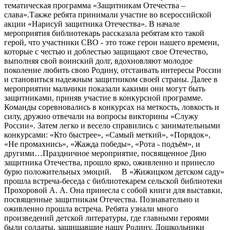
тематическая программа «Защитникам Отечества –
слава».Также ребята принимали участие во всероссийской
акции «Нарисуй защитника Отечества». В начале
мероприятия библиотекарь рассказала ребятам кто такой
герой, что участники СВО - это тоже герои нашего времени,
которые с честью и доблестью защищают свое Отечество,
выполняя свой воинский долг, вдохновляют молодое
поколение любить свою Родину, отстаивать интересы России
и становиться надежным защитником своей страны. Далее в
мероприятии мальчики показали какими они могут быть
защитниками, приняв участие в конкурсной программе.
Команды соревновались в конкурсах на меткость, ловкость и
силу, дружно отвечали на вопросы викторины «Служу
России». Затем легко и весело справились с занимательными
конкурсами: «Кто быстрее», «Самый меткий», «Порядок»,
«Не промахнись», «Жажда победы», «Рота - подъём», и
другими…Праздничное мероприятие, посвященное Дню
защитника Отечества, прошло ярко, оживленно и принесло
бурю положительных эмоций. В «Жижицком детском саду»
прошла встреча-беседа с библиотекарем сельской библиотеки
Прохоровой А. А. Она принесла с собой книги для выставки,
посвященные защитникам Отечества. Познавательно и
оживленно прошла встреча. Ребята узнали много
произведений детской литературы, где главными героями
были солдаты, защищавшие нашу Родину. Дошкольники