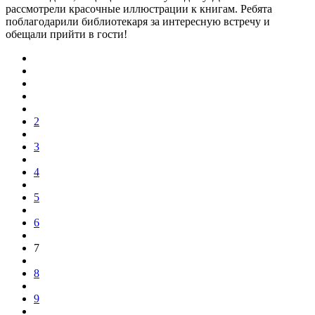
рассмотрели красочные иллюстрации к книгам. Ребята
поблагодарили библиотекаря за интересную встречу и
обещали прийти в гости!
2
3
4
5
6
7
8
9