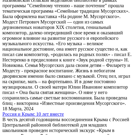
Назимовской сельской модельной библиотеке в рамках
программы "Семейному чтению - наше почтение" прошла
тематическая программа «Семейные традиции Мусоргских».
Была оформлена выставка «На родине М. Мусоргского».
Модест Петрович Мусоргский — один из самых
дерзновенных новаторов XIX столетия, гениальный
композитор, далеко опередивший свое время и оказавший
огромное влияние на развитие русского и европейского
музыкального искусства. «Его музыка – великое
национальное достояние, она имеет русское существо и, как
писал сам композитор, «родилась на родных полях» - писал Е.
Нестеренко в предисловии к книге «Звук родной струны» Н.
Новикова. Семья Мусоргских дала своим детям – Филарету и
Модесту - прекрасное воспитание. Жизнь в небогатом
дворянском имении было связано с музыкой. Отец пел, играл
на скрипке, мать – на фортепьяно. И в доме постоянно
музицировали. О своей матери Юлии Ивановне композитор
писал « Она была святая женщина». О няне у него
сохранились самые светлые воспоминания. Была проведена
блиц - викторина «Известные произведения Мусоргского».
18 Марта, 2024
Россия и Крым: 10 лет вместе
В честь десятой годовщины воссоединения Крыма с Россией
Центральной районной библиотекой для младших
школьников проведен исторический экскурс «Крым в