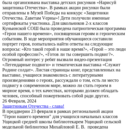
была организована выставка детских рисунков «Нарисуй
защитника Отечества». В рамках акции рисунки были
отправлены в Музей Победы на конкурс «Защитники
Отечества. Zаветам Vерны»! Дети получили именные
сертификаты участника. Для школьников 2-х классов
Куньинской СОШ была проведена патриотическая программа
«Герои нашего времени», посвященная героям и героическим
событиям. В ходе мероприятия обучающиеся составили
портрет героя, попытались найти ответы на следующие
вопросы: «Кто такой герой в наше время?», «Герой – это люди
особой профессии?», «Готов ли ты совершить подвиг?».
Огромный интерес у ребят вызвали видео-презентация
«Легендарные подвиги» и тематическая выставка «Служит
Родине солдат». Листая страницы книг, представленных на
выставке, учащиеся знакомились с литературными
произведениями о героях, рассуждали о том, есть ли место
подвигу в современном мире, можно ли стать героем в
мирное время, о тех качествах, которыми должен обладать
человек, способный пожертвовать собой ради других.
26 Февраля, 2024
Защитникам Отечества - слава!
В преддверии 23 февраля в рамках региональной акции
"Герои нашего времени" для учащихся начальных классов
Ущицкой средней школы библиотекарем Ущицкой сельской
модельной библиотеки Михайловой Е. В. проведена