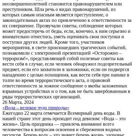
несовершеннолетний становится правонарушителем или
преступником. Шла речь о видах правонарушений, из
которых самым опасным является преступление, о
законодательных актах по привлечению к ответственности за
их совершение. Прозвучали советы, соблюдение которых
может предостеречь от беды, если, конечно, к ним серьезно и
внимательно отнестись, уметь оценивать свои поступки и
поступки других людей. Кроме того, участников
мероприятия, в свете произошедших трагических событий,
познакомили с электронной презентацией «Осторожно –
терроризм!», представляющей собой полезные советы как
вести себя в случае, если человек обнаружил подозрительный
предмет, если его захватили в заложники, если он подвергся
нападению с целью похищения, как вести себя при панике в
толпе во время террористического акта, о правовой
ответственности за ложное сообщение о якобы заложенных
взрывных устройствах и о том, как не быть завербованным в
ряды террористических организаций.
26 Марта, 2024
«Вода – великое чудо природы»
Ежегодно 22 марта отмечается Всемирный день воды. В
нашей стране этот день проходит под девизом: «Вода – это
жизнь». Цель праздника — привлечь внимание всего
человечества к вопросам освоения и сбережения водных
ресурсов. Беречь воду – это значит беречь жизнь, здоровье,