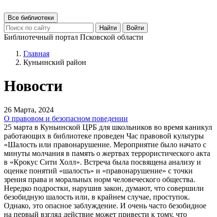
Все библиотеки
Найти
Войти
Библиотечный портал Псковской области
Главная
Куньинский район
Новости
26 Марта, 2024
О правовом и безопасном поведении
25 марта в Куньинской ЦРБ для школьников во время каникул
работающих в библиотеке проведен Час правовой культуры
«Шалость или правонарушение. Мероприятие было начато с
минуты молчания в память о жертвах террористического акта
в «Крокус Сити Холл». Встреча была посвящена анализу и
оценке понятий «шалость» и «правонарушение» с точки
зрения права и моральных норм человеческого общества.
Нередко подростки, нарушив закон, думают, что совершили
безобидную шалость или, в крайнем случае, проступок.
Однако, это опасное заблуждение. И очень часто безобидное
на первый взгляд действие может привести к тому, что