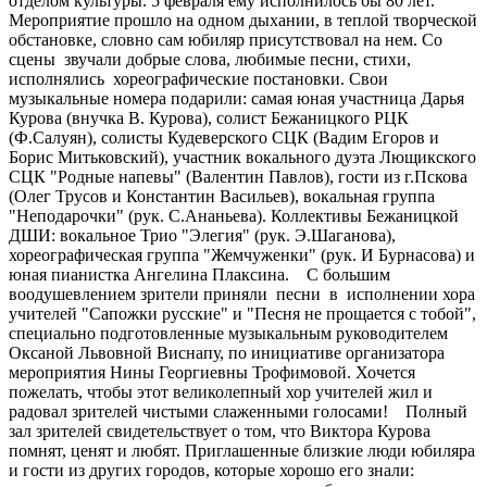
отделом культуры. 5 февраля ему исполнилось бы 80 лет.
Мероприятие прошло на одном дыхании, в теплой творческой
обстановке, словно сам юбиляр присутствовал на нем. Со
сцены звучали добрые слова, любимые песни, стихи,
исполнялись хореографические постановки. Свои
музыкальные номера подарили: самая юная участница Дарья
Курова (внучка В. Курова), солист Бежаницкого РЦК
(Ф.Салуян), солисты Кудеверского СЦК (Вадим Егоров и
Борис Митьковский), участник вокального дуэта Лющикского
СЦК "Родные напевы" (Валентин Павлов), гости из г.Пскова
(Олег Трусов и Константин Васильев), вокальная группа
"Неподарочки" (рук. С.Ананьева). Коллективы Бежаницкой
ДШИ: вокальное Трио "Элегия" (рук. Э.Шаганова),
хореографическая группа "Жемчуженки" (рук. И Бурнасова) и
юная пианистка Ангелина Плаксина. С большим
воодушевлением зрители приняли песни в исполнении хора
учителей "Сапожки русские" и "Песня не прощается с тобой",
специально подготовленные музыкальным руководителем
Оксаной Львовной Виснапу, по инициативе организатора
мероприятия Нины Георгиевны Трофимовой. Хочется
пожелать, чтобы этот великолепный хор учителей жил и
радовал зрителей чистыми слаженными голосами! Полный
зал зрителей свидетельствует о том, что Виктора Курова
помнят, ценят и любят. Приглашенные близкие люди юбиляра
и гости из других городов, которые хорошо его знали: