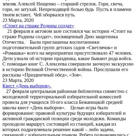
земляк Алексей Нищенко – старший стрелок. Гори, свеча,
гори, не затухай. Непреходящей болью будь Пусть в пламени
твоем встают, Чей оборвался путь.
23 Марта, 2020
«Стоит на страже Родины солдат»
21 февраля в актовом зале состоялся час истории «Стоит на
страже Родины солдат», посвященный Дню защитника
Отечества. Были приглашены воспитанники
подготовительной групп детских садов «Светлячок» и
«Ромашка» всего на мероприятии присутствовало 47 человек.
Дети узнали об истории праздника, какие бывают рода войск.
С помощью книг С. Алексеева совершили заочную экскурсию
в историю Великой Отечественной войны. Прослушали его
рассказы «Праздничный обед», «Зоя».
23 Марта, 2020
Квест «День выборов».
27 февраля центральная районная библиотека совместно с
молодежной территориальной избирательной комиссией
провела для учащихся 10-ого класса Бежаницкой средней
школы квест «День выборов». Целью игры было
формирование: правовой культуры будущих избирателей и
активной гражданской позиции среди молодежи. Команды
проходили маршрут, состоящий из станций, каждая из
которых подразумевала решение какой – либо задачи,
связанной с избирательным правом. Ребята познакомились с