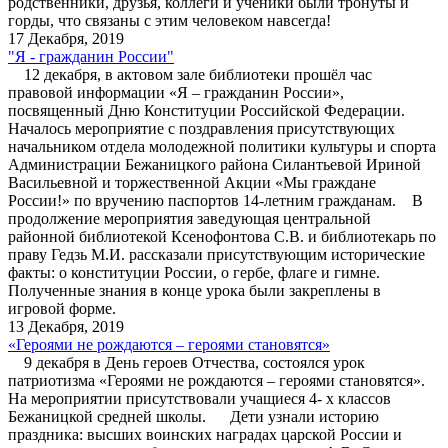
родственники, друзья, коллеги и ученики были тронуты и
горды, что связаны с этим человеком навсегда!
17 Декабря, 2019
"Я - гражданин России"
12 декабря, в актовом зале библиотеки прошёл час
правовой информации «Я – гражданин России»,
посвященный Дню Конституции Российской Федерации.
Началось мероприятие с поздравления присутствующих
начальником отдела молодежной политики культуры и спорта
Администрации Бежаницкого района Силантьевой Ириной
Васильевной и торжественной Акции «Мы граждане
России!» по вручению паспортов 14-летним гражданам. В
продолжение мероприятия заведующая центральной
районной библиотекой Ксенофонтова С.В. и библиотекарь по
праву Гедзь М.И. рассказали присутствующим исторические
факты: о конституции России, о гербе, флаге и гимне.
Полученные знания в конце урока были закреплены в
игровой форме.
13 Декабря, 2019
«Героями не рождаются – героями становятся»
9 декабря в День героев Отчества, состоялся урок
патриотизма «Героями не рождаются – героями становятся».
На мероприятии присутствовали учащиеся 4- х классов
Бежаницкой средней школы. Дети узнали историю
праздника: высших воинских наградах царской России и