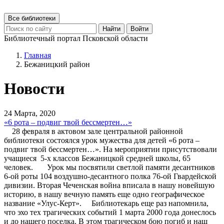
Все библиотеки
Найти
Войти
Библиотечный портал Псковской области
Главная
Бежаницкий район
Новости
24 Марта, 2020
«6 рота – подвиг твой бессмертен…»
28 февраля в актовом зале центральной районной
библиотеки состоялся урок мужества для детей «6 рота –
подвиг твой бессмертен…». На мероприятии присутствовали
учащиеся 5-х классов Бежаницкой средней школы, 65
человек. Урок мы посвятили светлой памяти десантников
6-ой роты 104 воздушно-десантного полка 76-ой Гвардейской
дивизии. Вторая Чеченская война вписала в нашу новейшую
историю, в нашу вечную память еще одно географическое
название «Улус-Керт». Библиотекарь еще раз напомнила,
что эхо тех трагических событий 1 марта 2000 года донеслось
и до нашего поселка. В этом трагическом бою погиб и наш