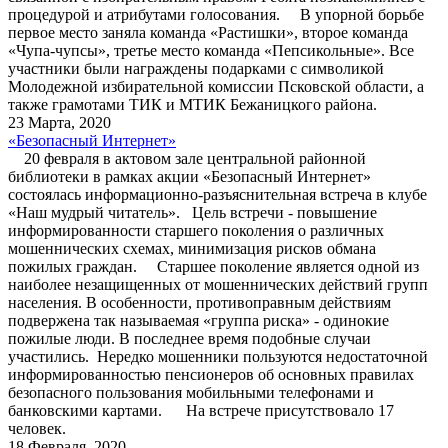
процедурой и атрибутами голосования. В упорной борьбе
первое место заняла команда «Растишки», второе команда
«Чупа-чупсы», третье место команда «Пепсикольные». Все
участники были награждены подарками с символикой
Молодежной избирательной комиссии Псковской области, а
также грамотами ТИК и МТИК Бежаницкого района.
23 Марта, 2020
«Безопасный Интернет»
20 февраля в актовом зале центральной районной
библиотеки в рамках акции «Безопасный Интернет»
состоялась информационно-разъяснительная встреча в клубе
«Наш мудрый читатель». Цель встречи - повышение
информированности старшего поколения о различных
мошеннических схемах, минимизация рисков обмана
пожилых граждан. Старшее поколение является одной из
наиболее незащищенных от мошеннических действий групп
населения. В особенности, противоправным действиям
подвержена так называемая «группа риска» - одинокие
пожилые люди. В последнее время подобные случаи
участились. Нередко мошенники пользуются недостаточной
информированностью пенсионеров об основных правилах
безопасного пользования мобильными телефонами и
банковскими картами. На встрече присутствовало 17
человек.
18 Февраля, 2020