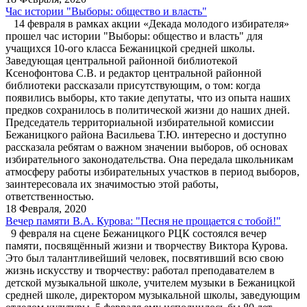
Час истории "Выборы: общество и власть"
14 февраля в рамках акции «Декада молодого избирателя»
прошел час истории "Выборы: общество и власть" для
учащихся 10-ого класса Бежаницкой средней школы.
Заведующая центральной районной библиотекой
Ксенофонтова С.В. и редактор центральной районной
библиотеки рассказали присутствующим, о том: когда
появились выборы, кто такие депутаты, что из опыта наших
предков сохранилось в политической жизни до наших дней.
Председатель территориальной избирательной комиссии
Бежаницкого района Васильева Т.Ю. интересно и доступно
рассказала ребятам о важном значении выборов, об основах
избирательного законодательства. Она передала школьникам
атмосферу работы избирательных участков в период выборов,
заинтересовала их значимостью этой работы,
ответственностью.
18 Февраля, 2020
Вечер памяти В.А. Курова: "Песня не прощается с тобой!"
9 февраля на сцене Бежаницкого РЦК состоялся вечер
памяти, посвящённый жизни и творчеству Виктора Курова.
Это был талантливейший человек, посвятивший всю свою
жизнь искусству и творчеству: работал преподавателем в
детской музыкальной школе, учителем музыки в Бежаницкой
средней школе, директором музыкальной школы, заведующим