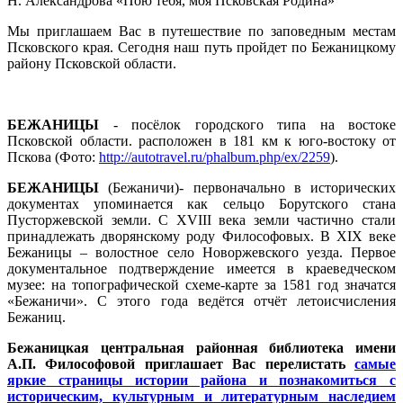
Н. Александрова «Пою тебя, моя Псковская Родина»
Мы приглашаем Вас в путешествие по заповедным местам
Псковского края. Сегодня наш путь пройдет по Бежаницкому
району Псковской области.
БЕЖАНИЦЫ
- посёлок городского типа на востоке
Псковской области. расположен в 181 км к юго-востоку от
Пскова (Фото:
http://autotravel.ru/phalbum.php/ex/2259
).
БЕЖАНИЦЫ
(Бежаничи)- первоначально в исторических
документах упоминается как сельцо Борутского стана
Пусторжевской земли. С XVIII века земли частично стали
принадлежать дворянскому роду Философовых. В XIX веке
Бежаницы – волостное село Новоржевского уезда. Первое
документальное подтверждение имеется в краеведческом
музее: на топографической схеме-карте за 1581 год значатся
«Бежаничи». С этого года ведётся отчёт летоисчисления
Бежаниц.
Бежаницкая центральная районная библиотека имени
А.П. Философовой приглашает Вас перелистать
самые
яркие страницы истории района и познакомиться с
историческим, культурным и литературным наследием