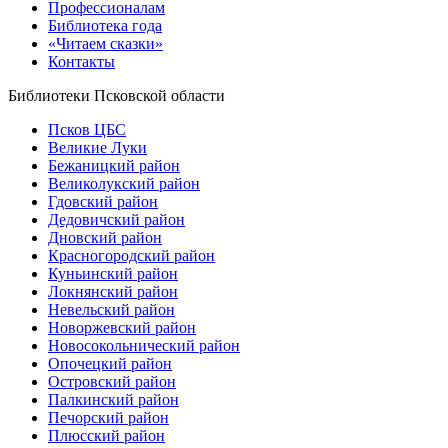
Профессионалам
Библиотека года
«Читаем сказки»
Контакты
Библиотеки Псковской области
Псков ЦБС
Великие Луки
Бежаницкий район
Великолукский район
Гдовский район
Дедовичский район
Дновский район
Красногородский район
Куньинский район
Локнянский район
Невельский район
Новоржевский район
Новосокольнический район
Опочецкий район
Островский район
Палкинский район
Печорский район
Плюсский район