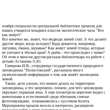
ноября специалисты центральной библиотеки провели для
наших учащихся младших классов экологические часы "Кто
как зимует"
Все конечно же, знают, что медведи зимой спят. А что делают
другие звери, когда холодно? Куда деваются, например,
лягушки, ёжики, муравьи? Как живут зимой птицы, которые
не улетают в тёплые края? А рыбы - что происходит с ними?
Об этом и многом другом рассказа библиотекарь по работе с
детьми Асташова А.Ю.
Гамирова И.В., сотрудница государственного природного
заповедника "Полистовский", рассказала много
увлекательной информации о том, как живёт заповедник
зимой.
Также, дети узнали, что можно делать на территории
заповедника, а что запрещено, поняли, для чего заповедник
окружает охранная зона. А еще посмотрели короткие видео с
животными в естественной среде обитания, снятые
фотоловушками, познакомились с кусочком болота.
Мероприятия прошли весело и интересно, расширили
познания ребят о мире животных и птиц.