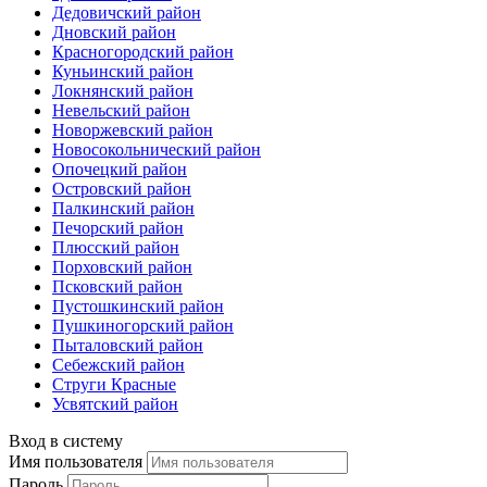
Дедовичский район
Дновский район
Красногородский район
Куньинский район
Локнянский район
Невельский район
Новоржевский район
Новосокольнический район
Опочецкий район
Островский район
Палкинский район
Печорский район
Плюсский район
Порховский район
Псковский район
Пустошкинский район
Пушкиногорский район
Пыталовский район
Себежский район
Струги Красные
Усвятский район
Вход в систему
Имя пользователя
Пароль