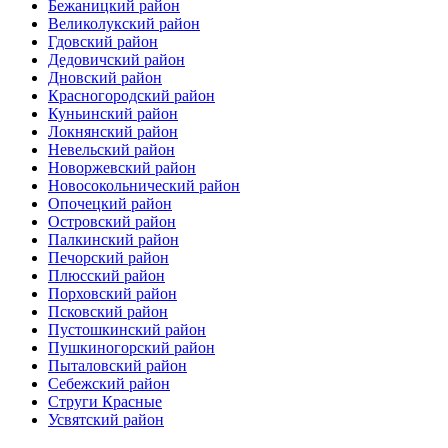
Бежаницкий район
Великолукский район
Гдовский район
Дедовичский район
Дновский район
Красногородский район
Куньинский район
Локнянский район
Невельский район
Новоржевский район
Новосокольнический район
Опочецкий район
Островский район
Палкинский район
Печорский район
Плюсский район
Порховский район
Псковский район
Пустошкинский район
Пушкиногорский район
Пыталовский район
Себежский район
Струги Красные
Усвятский район