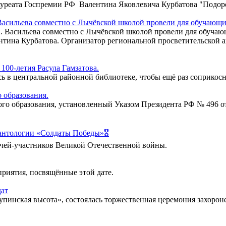
 лауреата Госпремии РФ Валентина Яковлевича Курбатова "Под
Васильева совместно с Лычёвской школой провели для обучающих
 Васильева совместно с Лычёвской школой провели для обучающ
нтина Курбатова. Организатор региональной просветительской а
100-летия Расула Гамзатова.
ь в центральной районной библиотеке, чтобы ещё раз соприкосн
 образования.
о образования, установленный Указом Президента РФ № 496 от 
 антологии «Солдаты Победы»🎖
ичей-участников Великой Отечественной войны.
приятия, посвящённые этой дате.
дат
упинская высота», состоялась торжественная церемония захоро