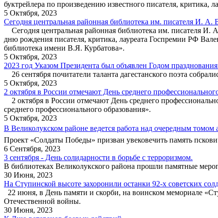
буктрейлера по произведению известного писателя, критика,
5 Октября, 2023
Сегодня центральная районная библиотека им. писателя И. А. 
Сегодня центральная районная библиотека им. писателя И. А.
дню рождения писателя, критика, лауреата Госпремии РФ Вале
библиотека имени В.Я. Курбатова».
5 Октября, 2023
2023 год Указом Президента был объявлен Годом празднования 
26 сентября почитатели таланта дагестанского поэта собралис
5 Октября, 2023
2 октября в России отмечают День среднего профессионального
2 октября в России отмечают День среднего профессиональног
среднего профессионального образования».
5 Октября, 2023
В Великолукском районе ведется работа над очередным томом
Проект «Солдаты Победы» призван увековечить память псков
6 Сентября, 2023
3 сентября - День солидарности в борьбе с терроризмом.
В библиотеках Великолукского района прошли памятные меро
30 Июня, 2023
На Ступинской высоте захоронили останки 92-х советских сол
22 июня, в День памяти и скорби, на воинском мемориале «Ст
Отечественной войны.
30 Июня, 2023