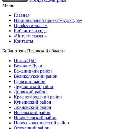
Меню
Главная
Национальный проект «Культура»
Профессионалам
Библиотека года
«Читаем сказки»
Контакты
Библиотеки Псковской области
Псков ЦБС
Великие Луки
Бежаницкий район
Великолукский район
Гдовский район
Дедовичский район
Дновский район
Красногородский район
Куньинский район
Локнянский район
Невельский район
Новоржевский район
Новосокольнический район
Опочецкий район