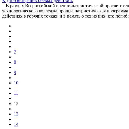
К Дню ветеранов боевых действий.
В рамках Всероссийской военно-патриотической просветитель
технологического колледжа прошла патриотическая программа 
действиях в горячих точках, и в память о тех из них, кто поги
7
8
9
10
11
12
13
14