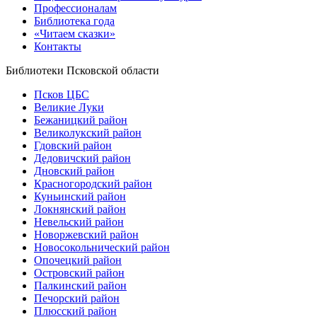
Профессионалам
Библиотека года
«Читаем сказки»
Контакты
Библиотеки Псковской области
Псков ЦБС
Великие Луки
Бежаницкий район
Великолукский район
Гдовский район
Дедовичский район
Дновский район
Красногородский район
Куньинский район
Локнянский район
Невельский район
Новоржевский район
Новосокольнический район
Опочецкий район
Островский район
Палкинский район
Печорский район
Плюсский район