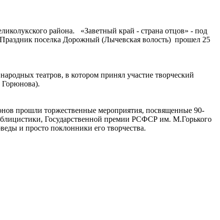
колукского района. «Заветный край - страна отцов» - под
. Праздник поселкa Дорожный (Лычевская волость) прошел 25
народных театров, в котором принял участие творческий
ена Горюнова).
йонов прошли торжественные мероприятия, посвященные 90-
публицистики, Государственной премии РСФСР им. М.Горького
оведы и просто поклонники его творчества.