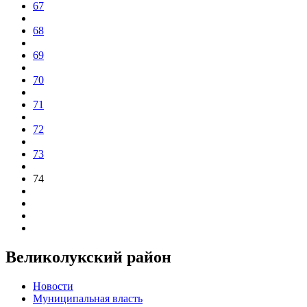
67
68
69
70
71
72
73
74
Великолукский район
Новости
Муниципальная власть