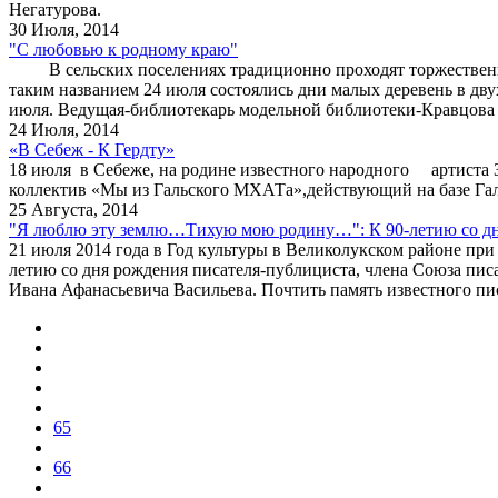
Негатурова.
30 Июля, 2014
"С любовью к родному краю"
В сельских поселениях традиционно проходят торжественные
таким названием 24 июля состоялись дни малых деревень в дв
июля. Ведущая-библиотекарь модельной библиотеки-Кравцова 
24 Июля, 2014
«В Себеж - К Гердту»
18 июля в Себеже, на родине известного народного артиста З
коллектив «Мы из Гальского МХАТа»,действующий на базе Га
25 Августа, 2014
"Я люблю эту землю…Тихую мою родину…": К 90-летию со дн
21 июля 2014 года в Год культуры в Великолукском районе п
летию со дня рождения писателя-публициста, члена Союза пи
Ивана Афанасьевича Васильева. Почтить память известного писа
65
66