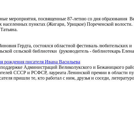
 мероприятия, посвященные 87-летию со дня образования Вели
ух населенных пунктах (Жигари, Урицкое) Пореченской волости
Татьяна.
иновия Гердта, состоялся областной фестиваль любительских и 
льской сельской библиотеки (руководитель - библиотекарь Ел
я рождения писателя Ивана Васильева
ри поддержке Администраций Великолукского и Бежаницкого ра
сателей СССР и РСФСР, лауреата Ленинской премии в области 
теля пришли те, кто работал с ним, друзья и соседи, литератур