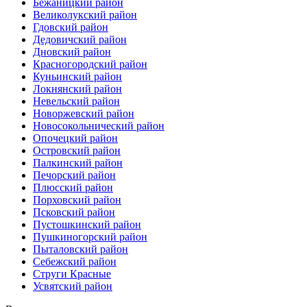
Бежаницкий район
Великолукский район
Гдовский район
Дедовичский район
Дновский район
Красногородский район
Куньинский район
Локнянский район
Невельский район
Новоржевский район
Новосокольнический район
Опочецкий район
Островский район
Палкинский район
Печорский район
Плюсский район
Порховский район
Псковский район
Пустошкинский район
Пушкиногорский район
Пыталовский район
Себежский район
Струги Красные
Усвятский район