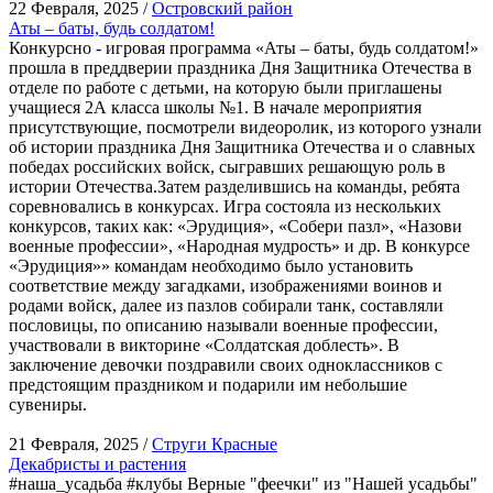
22 Февраля, 2025 /
Островский район
Аты – баты, будь солдатом!
Конкурсно - игровая программа «Аты – баты, будь солдатом!»
прошла в преддверии праздника Дня Защитника Отечества в
отделе по работе с детьми, на которую были приглашены
учащиеся 2А класса школы №1. В начале мероприятия
присутствующие, посмотрели видеоролик, из которого узнали
об истории праздника Дня Защитника Отечества и о славных
победах российских войск, сыгравших решающую роль в
истории Отечества.Затем разделившись на команды, ребята
соревновались в конкурсах. Игра состояла из нескольких
конкурсов, таких как: «Эрудиция», «Собери пазл», «Назови
военные профессии», «Народная мудрость» и др. В конкурсе
«Эрудиция»» командам необходимо было установить
соответствие между загадками, изображениями воинов и
родами войск, далее из пазлов собирали танк, составляли
пословицы, по описанию называли военные профессии,
участвовали в викторине «Солдатская доблесть». В
заключение девочки поздравили своих одноклассников с
предстоящим праздником и подарили им небольшие
сувениры.
21 Февраля, 2025 /
Струги Красные
Декабристы и растения
#наша_усадьба #клубы Верные "феечки" из "Нашей усадьбы"