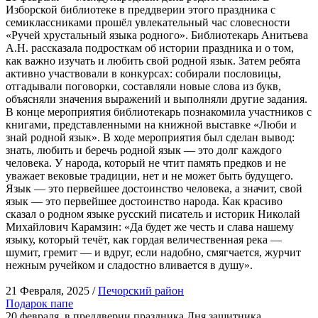
Изборской библиотеке в преддверии этого праздника с
семиклассниками прошёл увлекательный час словесности
«Ручей хрустальный языка родного». Библиотекарь Анитьева
А.Н. рассказала подросткам об истории праздника и о том,
как важно изучать и любить свой родной язык. Затем ребята
активно участвовали в конкурсах: собирали пословицы,
отгадывали поговорки, составляли новые слова из букв,
объясняли значения выражений и выполняли другие задания.
В конце мероприятия библиотекарь познакомила участников с
книгами, представленными на книжной выставке «Люби и
знай родной язык». В ходе мероприятия был сделан вывод:
знать, любить и беречь родной язык — это долг каждого
человека. У народа, который не чтит память предков и не
уважает вековые традиции, нет и не может быть будущего.
Язык — это первейшее достоинство человека, а значит, свой
язык — это первейшее достоинство народа. Как красиво
сказал о родном языке русский писатель и историк Николай
Михайлович Карамзин: «Да будет же честь и слава нашему
языку, который течёт, как гордая величественная река —
шумит, гремит — и вдруг, если надобно, смягчается, журчит
нежным ручейком и сладостно вливается в душу».
21 Февраля, 2025 /
Печорский район
Подарок папе
20 февраля, в преддверии праздника Дня защитника