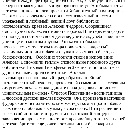
#библиотека_территория_творчества Эх, какой удивительный
вечер состоялся у нас в минувшую пятницу! Это была третья
встреча в цикле нового проекта #Библиотечный_квартирник.
На этот раз героем вечера стал всем известный и всеми
уважаемый и любимый, давний друг библиотеки,
исследователь-краевед Алексей Фёдоров. Собравшиеся
смогли узнать Алексея с новой стороны. В интересной форме
он поведал гостям о своём детстве, учителях, учебе в военном
училище и о многом другом. Рассказчик обладает
неиссякаемым чувством юмора и является "кладезем"
различных историй и баек и слушать его можно было до
бесконечности... Особенно тронули стихи в исполнении
Алексея. Вспомнили теплым словом ныне покойного друга
библиотеки Николая Тимофеевича Зюзина, и почитали его
удивительные лирические стихи. Это был
высокопрофессиональный врач, образованнейший
интеллигентный человек, прекрасный семьянин... Настоящим
открытием вечера стала удивительная девушка с не менее
удивительным именем - Лукерья Первушина - воспитанница
Плюсской детской школы искусств. Она произвела настоящий
фурор своим исполнительским мастерством и просто обаяла
всех своей любовью к музыке, к саксофону. Интереснейший
рассказ об истории инструмента и настоящий концерт в
завершение программы поставил красивейшую точку в нашей
встрече. Зрители еще долго восхищались и благодарили