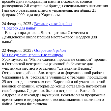
прошёл День информации памяти псковских воинов-
разведчиков 2-й отдельной бригады специального назначения
Главного разведывательного управления, погибших 21
февраля 2000 года под Харсеноем.
24 Февраля, 2025 /
Великолукский район
"Подарок для папы"
В канун праздника - Дня защитника Отечества в
Демидовской школе прошёл мастер-класс "Подарок для
папы".
22 Февраля, 2025 /
Островский район
Мы не сдались, прошитые свинцом
Урок мужества "Мы не сдались, прошитые свинцом" прошел
в Островской центральной районной библиотеке для
участников местного отделения "Движение Первых"
Островского района. Зав. отделом информационной работы
Черкашина Е.А. рассказала учащимся о трагедии, прошедшей
25 лет назад в чеченском селе Харсеной и об участниках той
военной операции, которые до конца оставались патриотами
своей страны. Среди них были и островичи - Виталий
Андреев и Александр Наухацкий. Ребятам была предложена
презентация и видеоролики с воспоминаниями выжившего
бойца Антона Филиппова.