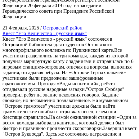
Федерации 20 февраля 2019 года на заседании
Геральдического совета при Президенте Российской
Федерации.
21 Февраля, 2025 /
Островский район
Квест "Его Величество - русский язык"
Квест "Его Величество - русский язык" состоялся в
Островской библиотеке для студентов Островского
многопрофильного колледжа по Пушкинской карте.Все
участники разделились на три команды, каждая из которой
получила маршрутную карту с заданиями и отправилась по 6
игровым станциям-островам, отвечая на вопросы, выполняя
задания, отгадывая ребусы. На «Острове Тертых калачей»
участникам были предложены зашифрованные
фразеологизмы. Проходя «Воды испытаний», ребята
отгадывали русские народные загадки."Остров Скобаря"
проверил ребят на знание псковских говоров. Задание
сложное, но несомненно познавательное. На музыкальном
"Острове грамотеев" участники должны были найти
грамматические ошибки в отрывках песен, с чем они
блестяще справились.На самой оживленной станции «Один за
всех», команда выбирала капитана, который должен был
быстро и правильно произнести скороговорки.Завершил квест
"Остров Буквоеда". Здесь же состоялись награждение и