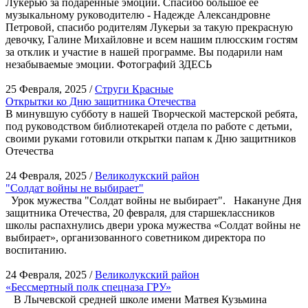
Лукерью за подаренные эмоции. Спасибо большое её
музыкальному руководителю - Надежде Александровне
Петровой, спасибо родителям Лукерьи за такую прекрасную
девочку, Галине Михайловне и всем нашим плюсским гостям
за отклик и участие в нашей программе. Вы подарили нам
незабываемые эмоции. Фотографий ЗДЕСЬ
25 Февраля, 2025 /
Струги Красные
Открытки ко Дню защитника Отечества
В минувшую субботу в нашей Творческой мастерской ребята,
под руководством библиотекарей отдела по работе с детьми,
своими руками готовили открытки папам к Дню защитников
Отечества
24 Февраля, 2025 /
Великолукский район
"Солдат войны не выбирает"
Урок мужества "Солдат войны не выбирает". Накануне Дня
защитника Отечества, 20 февраля, для старшеклассников
школы распахнулись двери урока мужества «Солдат войны не
выбирает», организованного советником директора по
воспитанию.
24 Февраля, 2025 /
Великолукский район
«Бессмертный полк спецназа ГРУ»
В Лычевской средней школе имени Матвея Кузьмина