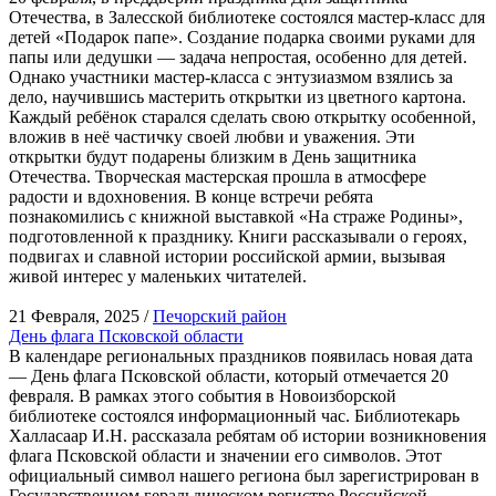
Отечества, в Залесской библиотеке состоялся мастер-класс для
детей «Подарок папе». Создание подарка своими руками для
папы или дедушки — задача непростая, особенно для детей.
Однако участники мастер-класса с энтузиазмом взялись за
дело, научившись мастерить открытки из цветного картона.
Каждый ребёнок старался сделать свою открытку особенной,
вложив в неё частичку своей любви и уважения. Эти
открытки будут подарены близким в День защитника
Отечества. Творческая мастерская прошла в атмосфере
радости и вдохновения. В конце встречи ребята
познакомились с книжной выставкой «На страже Родины»,
подготовленной к празднику. Книги рассказывали о героях,
подвигах и славной истории российской армии, вызывая
живой интерес у маленьких читателей.
21 Февраля, 2025 /
Печорский район
День флага Псковской области
В календаре региональных праздников появилась новая дата
— День флага Псковской области, который отмечается 20
февраля. В рамках этого события в Новоизборской
библиотеке состоялся информационный час. Библиотекарь
Халласаар И.Н. рассказала ребятам об истории возникновения
флага Псковской области и значении его символов. Этот
официальный символ нашего региона был зарегистрирован в
Государственном геральдическом регистре Российской