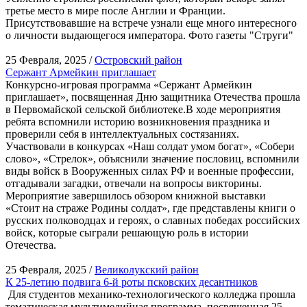
третье место в мире после Англии и Франции.
Присутствовавшие на встрече узнали еще много интересного
о личности выдающегося императора. Фото газеты "Струги"
25 Февраля, 2025 /
Островский район
Сержант Армейкин приглашает
Конкурсно-игровая программа «Сержант Армейкин
приглашает», посвященная Дню защитника Отечества прошла
в Первомайской сельской библиотеке.В ходе мероприятия
ребята вспомнили историю возникновения праздника и
проверили себя в интеллектуальных состязаниях.
Участвовали в конкурсах «Наш солдат умом богат», «Собери
слово», «Стрелок», объяснили значение пословиц, вспомнили
виды войск в Вооруженных силах РФ и военные профессии,
отгадывали загадки, отвечали на вопросы викторины.
Мероприятие завершилось обзором книжной выставки
«Стоит на страже Родины солдат», где представлены книги о
русских полководцах и героях, о славных победах российских
войск, которые сыграли решающую роль в истории
Отечества.
25 Февраля, 2025 /
Великолукский район
К 25-летию подвига 6-й роты псковских десантников
Для студентов механико-технологического колледжа прошла
тематическая мультимедийная программа, посвященная 25-