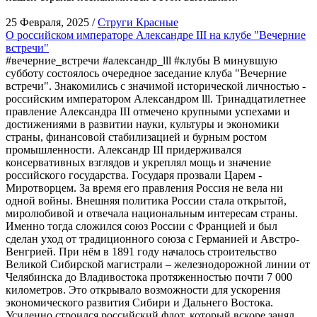
25 Февраля, 2025 /
Струги Красные
О российском императоре Александре III на клубе "Вечерние
встречи"
#вечерние_встречи #александр_lll #клубы В минувшую
субботу состоялось очередное заседание клуба "Вечерние
встречи". Знакомились с значимой исторической личностью -
российским императором Александром lll. Тринадцатилетнее
правление Александра III отмечено крупными успехами и
достижениями в развитии науки, культуры и экономики
страны, финансовой стабилизацией и бурным ростом
промышленности. Александр III придерживался
консервативных взглядов и укреплял мощь и значение
российского государства. Государя прозвали Царем -
Миротворцем. За время его правления Россия не вела ни
одной войны. Внешняя политика России стала открытой,
миролюбивой и отвечала национальным интересам страны.
Именно тогда сложился союз России с Францией и был
сделан уход от традиционного союза с Германией и Австро-
Венгрией. При нём в 1891 году началось строительство
Великой Сибирской магистрали – железнодорожной линии от
Челябинска до Владивостока протяженностью почти 7 000
километров. Это открывало возможности для ускорения
экономического развития Сибири и Дальнего Востока.
Усиленно строился российский флот, который вскоре занял