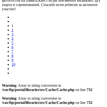
фотосессия на память.Квест-игры неизменно вызывают дух
азарта и соревнований. Спасибо всем ребятам за активное
участие!
1
2
3
4
5
6
7
8
9
10
Warning
: Array to string conversion in
/var/ftp/portal/libraries/src/Cache/Cache.php
on line
732
Warning
: Array to string conversion in
/var/ftp/portal/libraries/src/Cache/Cache.php
on line
732