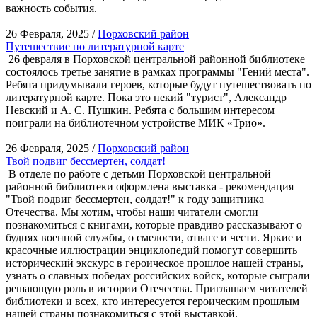
важность события.
26 Февраля, 2025 /
Порховский район
Путешествие по литературной карте
26 февраля в Порховской центральной районной библиотеке
состоялось третье занятие в рамках программы "Гений места".
Ребята придумывали героев, которые будут путешествовать по
литературной карте. Пока это некий "турист", Александр
Невский и А. С. Пушкин. Ребята с большим интересом
поиграли на библиотечном устройстве МИК «Трио».
26 Февраля, 2025 /
Порховский район
Твой подвиг бессмертен, солдат!
В отделе по работе с детьми Порховской центральной
районной библиотеки оформлена выставка - рекомендация
"Твой подвиг бессмертен, солдат!" к году защитника
Отечества. Мы хотим, чтобы наши читатели смогли
познакомиться с книгами, которые правдиво рассказывают о
буднях военной службы, о смелости, отваге и чести. Яркие и
красочные иллюстрации энциклопедий помогут совершить
исторический экскурс в героическое прошлое нашей страны,
узнать о славных победах российских войск, которые сыграли
решающую роль в истории Отечества. Приглашаем читателей
библиотеки и всех, кто интересуется героическим прошлым
нашей страны познакомиться с этой выставкой.