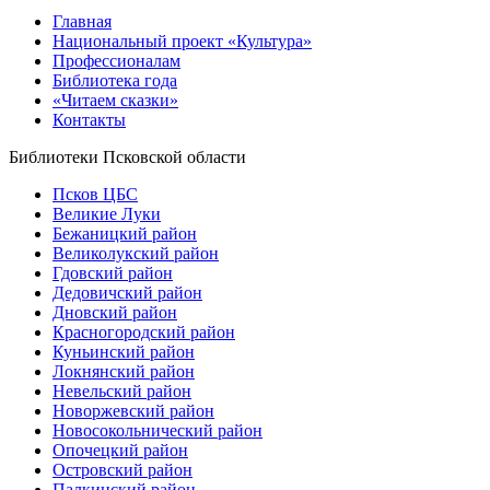
Главная
Национальный проект «Культура»
Профессионалам
Библиотека года
«Читаем сказки»
Контакты
Библиотеки Псковской области
Псков ЦБС
Великие Луки
Бежаницкий район
Великолукский район
Гдовский район
Дедовичский район
Дновский район
Красногородский район
Куньинский район
Локнянский район
Невельский район
Новоржевский район
Новосокольнический район
Опочецкий район
Островский район
Палкинский район