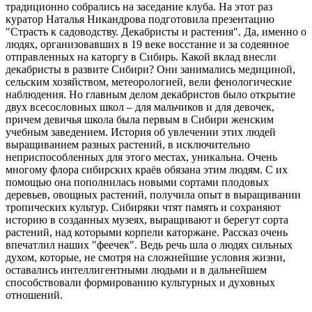
традиционно собрались на заседание клуба. На этот раз
куратор Наталья Никандрова подготовила презентацию
"Страсть к садоводству. Декабристы и растения". Да, именно о
людях, организовавших в 19 веке восстание и за содеянное
отправленных на каторгу в Сибирь.️ Какой вклад внесли
декабристы в развите Сибири? Они занимались медициной,
сельским хозяйством, метеорологией, вели фенологические
наблюдения. Но главным делом декабристов было открытие
двух всесословных школ – для мальчиков и для девочек,
причем девичья школа была первым в Сибири женским
учебным заведением. История об увлечении этих людей
выращиванием разных растений, в исключительно
неприспособленных для этого местах, уникальна. Очень
многому флора сибирских краёв обязана этим людям. С их
помощью она пополнилась новыми сортами плодовых
деревьев, овощных растений, получила опыт в выращивании
тропических культур. Сибиряки чтят память и сохраняют
историю в созданных музеях, выращивают и берегут сорта
растений, над которыми корпели каторжане. Рассказ очень
впечатлил наших "феечек". Ведь речь шла о людях сильных
духом, которые, не смотря на сложнейшие условия жизни,
оставались интеллигентными людьми и в дальнейшем
способствовали формированию культурных и духовных
отношений.