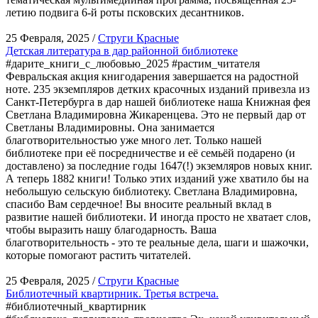
летию подвига 6-й роты псковских десантников.
25 Февраля, 2025 /
Струги Красные
Детская литература в дар районной библиотеке
#дарите_книги_с_любовью_2025 #растим_читателя
Февральская акция книгодарения завершается на радостной
ноте. 235 экземпляров детких красочных изданий привезла из
Санкт-Петербурга в дар нашей библиотеке наша Книжная фея
Светлана Владимировна Жикаренцева. Это не первый дар от
Светланы Владимировны. Она занимается
благотворительностью уже много лет. Только нашей
библиотеке при её посредничестве и её семьёй подарено (и
доставлено) за последние годы 1647(!) экземляров новых книг.
А теперь 1882 книги! Только этих изданий уже хватило бы на
небольшую сельскую библиотеку. Светлана Владимировна,
спасибо Вам сердечное! Вы вносите реальный вклад в
развитие нашей библиотеки. И иногда просто не хватает слов,
чтобы выразить нашу благодарность. Ваша
благотворительность - это те реальные дела, шаги и шажочки,
которые помогают растить читателей.
25 Февраля, 2025 /
Струги Красные
Библиотечный квартирник. Третья встреча.
#библиотечный_квартирник