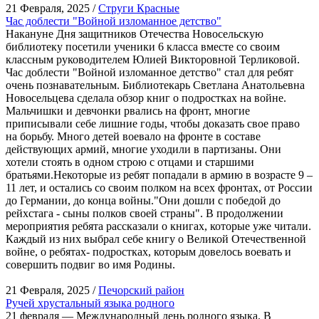
21 Февраля, 2025 /
Струги Красные
Час доблести "Войной изломанное детство"
Накануне Дня защитников Отечества Новосельскую
библиотеку посетили ученики 6 класса вместе со своим
классным руководителем Юлией Викторовной Терликовой.
Час доблести "Войной изломанное детство" стал для ребят
очень познавательным. Библиотекарь Светлана Анатольевна
Новосельцева сделала обзор книг о подростках на войне.
Мальчишки и девчонки рвались на фронт, многие
приписывали себе лишние годы, чтобы доказать свое право
на борьбу. Много детей воевало на фронте в составе
действующих армий, многие уходили в партизаны. Они
хотели стоять в одном строю с отцами и старшими
братьями.Некоторые из ребят попадали в армию в возрасте 9 –
11 лет, и остались со своим полком на всех фронтах, от России
до Германии, до конца войны."Они дошли с победой до
рейхстага - сыны полков своей страны". В продолжении
мероприятия ребята рассказали о книгах, которые уже читали.
Каждый из них выбрал себе книгу о Великой Отечественной
войне, о ребятах- подростках, которым довелось воевать и
совершить подвиг во имя Родины.
21 Февраля, 2025 /
Печорский район
Ручей хрустальный языка родного
21 февраля — Международный день родного языка. В